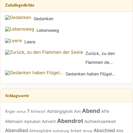
Zufallsgedichte
Gedanken
Lebensweg
Leere
Zurück, zu den
Flammen de...
Gedanken haben Flügel...
Schlagworte
Abend
?
Abhängigkeit
Affe
Ärger
Antwort
Alm
Armut
Abendrot
Alleinsein
Advent
Aufmerksamkeit
Alphabet
Abendlied
Abschied
Atmosphäre
Arbeit
Alte
Aufklärung
Amsel