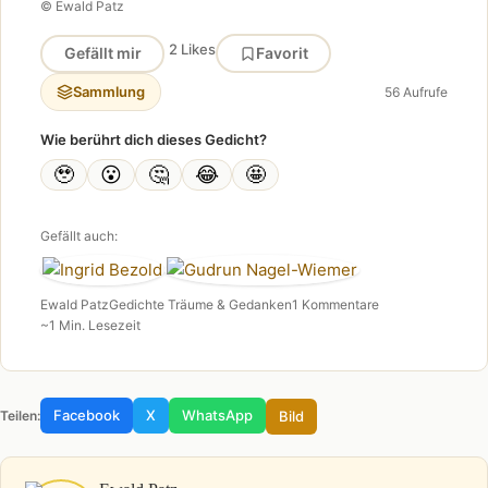
© Ewald Patz
2 Likes
Gefällt mir
Favorit
Sammlung
56 Aufrufe
Wie berührt dich dieses Gedicht?
🥹
😮
🤔
😂
🤩
Gefällt auch:
Ewald Patz
Gedichte Träume & Gedanken
1 Kommentare
~1 Min. Lesezeit
Facebook
X
WhatsApp
Bild
Teilen: