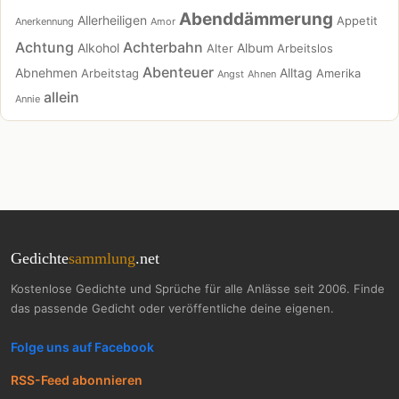
Abenddämmerung
Allerheiligen
Appetit
Anerkennung
Amor
Achtung
Achterbahn
Alkohol
Album
Alter
Arbeitslos
Abenteuer
Abnehmen
Alltag
Arbeitstag
Amerika
Angst
Ahnen
allein
Annie
Gedichte
sammlung
.net
Kostenlose Gedichte und Sprüche für alle Anlässe seit 2006. Finde
das passende Gedicht oder veröffentliche deine eigenen.
Folge uns auf Facebook
RSS-Feed abonnieren