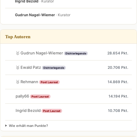
Ingrid Bezold
· Kurator
Gudrun Nagel-Wiemer
· Kurator
Top Autoren
🥇 Gudrun Nagel-Wiemer
28.654 Pkt.
Dichterlegende
🥈 Ewald Patz
20.706 Pkt.
Dichterlegende
🥉 Rehmann
14.869 Pkt.
Poet Laureat
pally66
14.194 Pkt.
Poet Laureat
Ingrid Bezold
10.708 Pkt.
Poet Laureat
Wie erhält man Punkte?