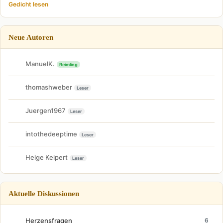
Gedicht lesen
Neue Autoren
ManuelK.
Reimling
thomashweber
Leser
Juergen1967
Leser
intothedeeptime
Leser
Helge Keipert
Leser
Aktuelle Diskussionen
Herzensfragen
6