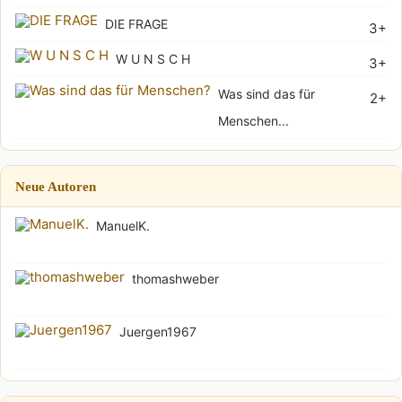
DIE FRAGE
3+
W U N S C H
3+
Was sind das für
2+
Menschen...
Neue Autoren
ManuelK.
thomashweber
Juergen1967