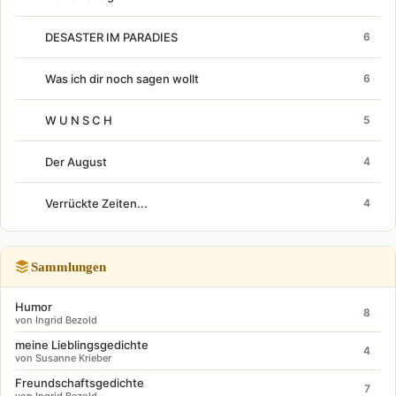
DESASTER IM PARADIES
6
Was ich dir noch sagen wollt
6
W U N S C H
5
Der August
4
Verrückte Zeiten...
4
Sammlungen
Humor
8
von Ingrid Bezold
meine Lieblingsgedichte
4
von Susanne Krieber
Freundschaftsgedichte
7
von Ingrid Bezold