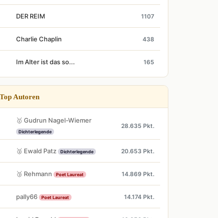
DER REIM
1107
Charlie Chaplin
438
Im Alter ist das so...
165
Top Autoren
🥇 Gudrun Nagel-Wiemer
28.635 Pkt.
Dichterlegende
🥈 Ewald Patz
20.653 Pkt.
Dichterlegende
🥉 Rehmann
14.869 Pkt.
Poet Laureat
pally66
14.174 Pkt.
Poet Laureat