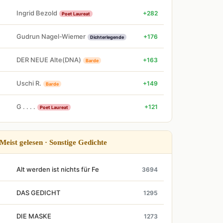
Ingrid Bezold
+282
Poet Laureat
Gudrun Nagel-Wiemer
+176
Dichterlegende
DER NEUE Alte(DNA)
+163
Barde
Uschi R.
+149
Barde
G . . . .
+121
Poet Laureat
Meist gelesen · Sonstige Gedichte
Alt werden ist nichts für Fe
3694
DAS GEDICHT
1295
DIE MASKE
1273