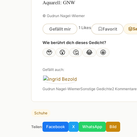
Aquarell: GNW
© Gudrun Nagel-Wiemer
1 Likes
Gefällt mir
Favorit
S
Wie berührt dich dieses Gedicht?
🥹
😮
🤔
😂
🤩
Gefällt auch:
Gudrun Nagel-Wiemer
Sonstige Gedichte
2 Kommentare
Schuhe
Facebook
X
WhatsApp
Bild
Teilen: