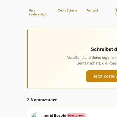
Pure
Coole Schuhe
Fehlkauf
S
Leidenschaft
h
Schreibst d
Veröffentliche deine eigene
Gemeinschaft, die Poesi
Jetzt kosten
2 Kommentare
Ingrid Bezold
Poet Laureat