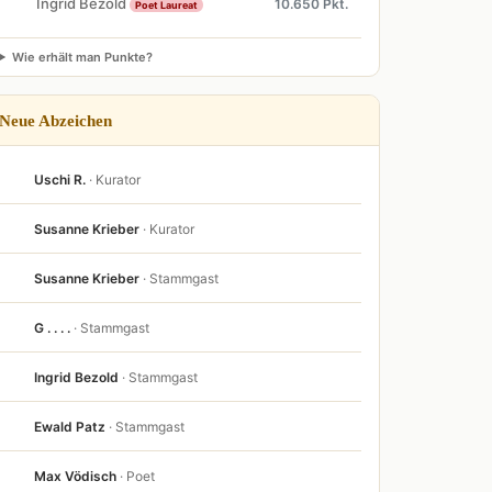
Ingrid Bezold
10.650 Pkt.
Poet Laureat
Wie erhält man Punkte?
Neue Abzeichen
Uschi R.
· Kurator
Susanne Krieber
· Kurator
Susanne Krieber
· Stammgast
G . . . .
· Stammgast
Ingrid Bezold
· Stammgast
Ewald Patz
· Stammgast
Max Vödisch
· Poet