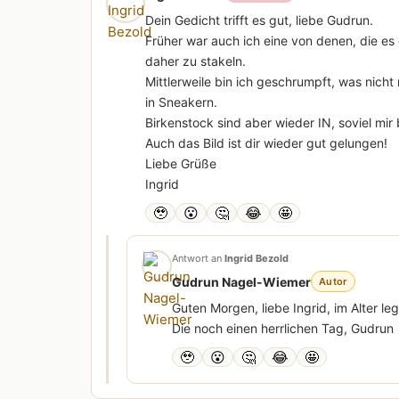
Dein Gedicht trifft es gut, liebe Gudrun.
Früher war auch ich eine von denen, die e
daher zu stakeln.
Mittlerweile bin ich geschrumpft, was nich
in Sneakern.
Birkenstock sind aber wieder IN, soviel mir 
Auch das Bild ist dir wieder gut gelungen!
Liebe Grüße
Ingrid
🥹
😮
🤔
😂
🤩
Antwort an
Ingrid Bezold
Gudrun Nagel-Wiemer
Autor
Guten Morgen, liebe Ingrid, im Alter l
Die noch einen herrlichen Tag, Gudrun
🥹
😮
🤔
😂
🤩