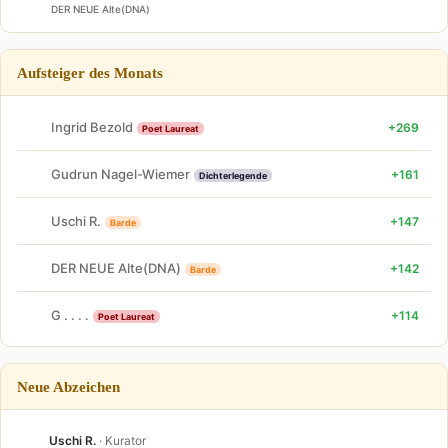
DER NEUE Alte(DNA)
Aufsteiger des Monats
Ingrid Bezold
+269
Poet Laureat
Gudrun Nagel-Wiemer
+161
Dichterlegende
Uschi R.
+147
Barde
DER NEUE Alte(DNA)
+142
Barde
G . . . .
+114
Poet Laureat
Neue Abzeichen
Uschi R.
· Kurator