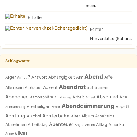
mein...
Erhalte
Echter
Nervenkitzel(Scherz...
Schlagworte
Abend
?
Abhängigkeit
Affe
Ärger
Antwort
Alm
Armut
Abendrot
Alleinsein
Advent
aufräumen
Alphabet
Abendlied
Abschied
Atmosphäre
Arbeit
Alte
Aufklärung
Amsel
Abenddämmerung
Allerheiligen
Appetit
Anerkennung
Amor
Achtung
Achterbahn
Alkohol
Album
Alter
Arbeitslos
Abenteuer
Abnehmen
Alltag
Arbeitstag
Amerika
Angst
Ahnen
allein
Annie