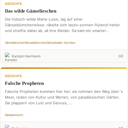
GEDICHTE
Das wilde Gänselieschen
Die hübsch-wilde Marie-Luise, lag auf einer
Gänseblümchenwiese. räkelte sich lasziv-sonnen-flutend-heiter
und streifte dabei ab, all ihre Kleider. Da kam ein smarter
Wandersmann, sinnierte staunend Mann …
Gänselieschen
Gänseblümchen
Gänsefeder-Hurrikan
0
Karsten Herrmann
0
GEDICHTE
Falsche Propheten
Falsche Propheten kommen hier her, sie nehmen den Weg über´s
Meer, reden von Kultur und Werten, von paradiesischen Gärten.
Sie plappern von Lust und Genuss, …
Sie
leben
noch