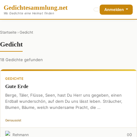
Gedichte
sammlung
.net
Anmelden
Wo Gedichte eine Heimat finden
Startseite
› Gedicht
Gedicht
18 Gedichte gefunden
GEDICHTE
Gute Erde
Berge, Täler, Flüsse, Seen, hast Du Herr uns gegeben, einen
Erdball wunderschön, auf dem Du uns lässt leben. Sträucher,
Blumen, Bäume, welch wundersame Pracht, die …
Genau
so
ist
0
Rehmann
0