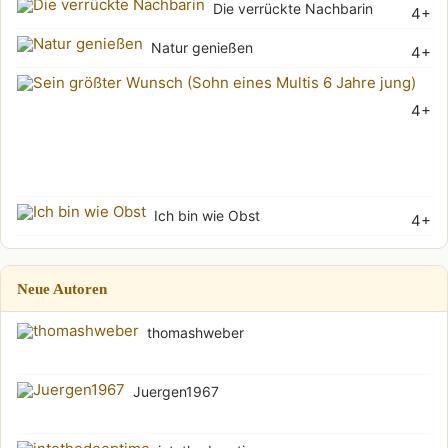
Die verrückte Nachbarin
4+
Natur genießen
4+
Sei
4+
grö
Wu
(Soh
Ich bin wie Obst
4+
Neue Autoren
thomashweber
Juergen1967