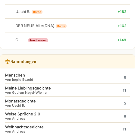
Uschi R.
+182
Barde
DER NEUE Alte(DNA)
+162
Barde
G . . . .
+149
Poet Laureat
Sammlungen
Menschen
6
von Ingrid Bezold
Meine Lieblingsgedichte
11
von Gudrun Nagel-Wiemer
Monatsgedichte
5
von Uschi R.
Weise Sprüche 2.0
8
von Andreas
Weihnachtsgedichte
11
von Andreas