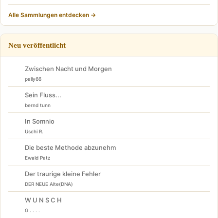
Alle Sammlungen entdecken →
Neu veröffentlicht
Zwischen Nacht und Morgen
pally66
Sein Fluss...
bernd tunn
In Somnio
Uschi R.
Die beste Methode abzunehm
Ewald Patz
Der traurige kleine Fehler
DER NEUE Alte(DNA)
W U N S C H
G . . . .