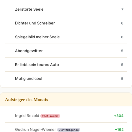
Zerstörte Seele
7
Dichter und Schreiber
6
Spiegelbild meiner Seele
6
Abendgewitter
5
Er liebt sein teures Auto
5
Mutig und cool
5
Aufsteiger des Monats
Ingrid Bezold
+304
Poet Laureat
Gudrun Nagel-Wiemer
+192
Dichterlegende