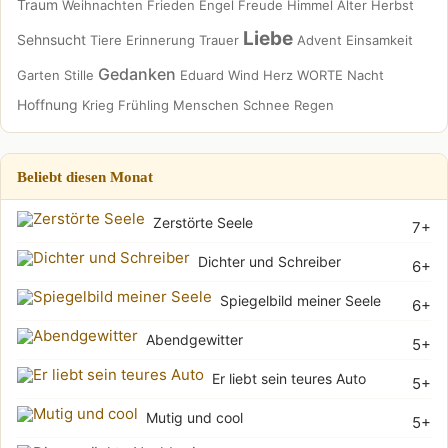
Traum
Weihnachten
Frieden
Engel
Freude
Himmel
Alter
Herbst
Liebe
Sehnsucht
Tiere
Erinnerung
Trauer
Advent
Einsamkeit
Gedanken
Garten
Stille
Eduard
Wind
Herz
WORTE
Nacht
Hoffnung
Krieg
Frühling
Menschen
Schnee
Regen
Beliebt diesen Monat
Zerstörte Seele
7+
Dichter und Schreiber
6+
Spiegelbild meiner Seele
6+
Abendgewitter
5+
Er liebt sein teures Auto
5+
Mutig und cool
5+