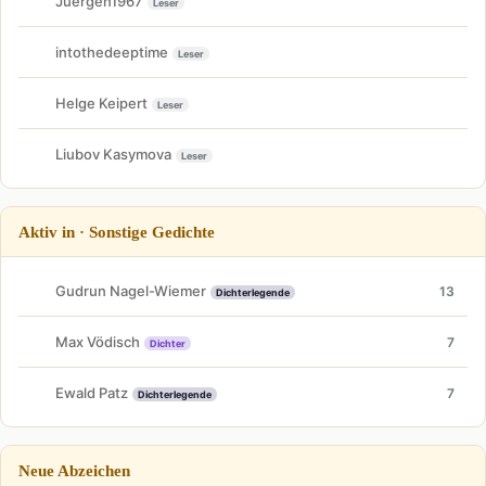
Juergen1967
Leser
intothedeeptime
Leser
Helge Keipert
Leser
Liubov Kasymova
Leser
Aktiv in · Sonstige Gedichte
Gudrun Nagel-Wiemer
13
Dichterlegende
Max Vödisch
7
Dichter
Ewald Patz
7
Dichterlegende
Neue Abzeichen