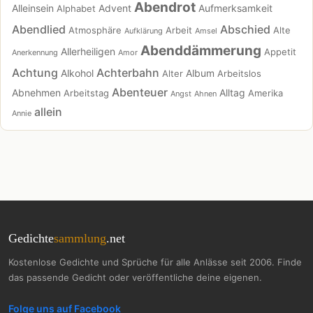
Abendrot
Alleinsein
Advent
Aufmerksamkeit
Alphabet
Abendlied
Abschied
Atmosphäre
Arbeit
Alte
Aufklärung
Amsel
Abenddämmerung
Allerheiligen
Appetit
Anerkennung
Amor
Achtung
Achterbahn
Alkohol
Album
Alter
Arbeitslos
Abenteuer
Abnehmen
Alltag
Arbeitstag
Amerika
Angst
Ahnen
allein
Annie
Gedichte
sammlung
.net
Kostenlose Gedichte und Sprüche für alle Anlässe seit 2006. Finde
das passende Gedicht oder veröffentliche deine eigenen.
Folge uns auf Facebook