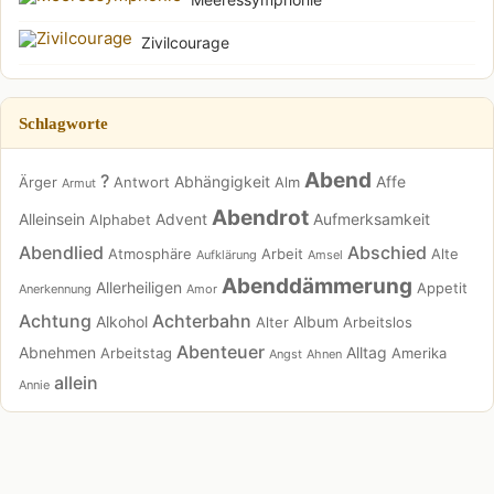
Zivilcourage
Schlagworte
Abend
?
Abhängigkeit
Affe
Ärger
Antwort
Alm
Armut
Abendrot
Alleinsein
Advent
Aufmerksamkeit
Alphabet
Abendlied
Abschied
Atmosphäre
Arbeit
Alte
Aufklärung
Amsel
Abenddämmerung
Allerheiligen
Appetit
Anerkennung
Amor
Achtung
Achterbahn
Alkohol
Album
Alter
Arbeitslos
Abenteuer
Abnehmen
Alltag
Arbeitstag
Amerika
Angst
Ahnen
allein
Annie