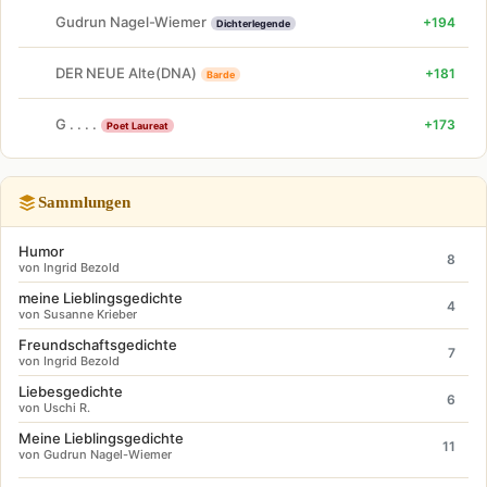
Gudrun Nagel-Wiemer
+194
Dichterlegende
DER NEUE Alte(DNA)
+181
Barde
G . . . .
+173
Poet Laureat
Sammlungen
Humor
8
von Ingrid Bezold
meine Lieblingsgedichte
4
von Susanne Krieber
Freundschaftsgedichte
7
von Ingrid Bezold
Liebesgedichte
6
von Uschi R.
Meine Lieblingsgedichte
11
von Gudrun Nagel-Wiemer