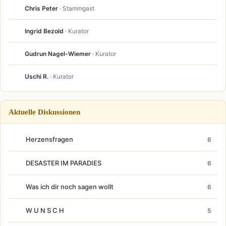
Chris Peter
· Stammgast
Ingrid Bezold
· Kurator
Gudrun Nagel-Wiemer
· Kurator
Uschi R.
· Kurator
Aktuelle Diskussionen
Herzensfragen
6
DESASTER IM PARADIES
6
Was ich dir noch sagen wollt
6
W U N S C H
5