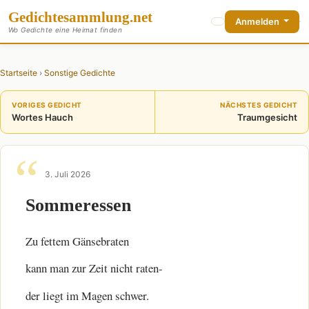
Gedichte
sammlung
.net
Anmelden
Wo Gedichte eine Heimat finden
Startseite
›
Sonstige Gedichte
VORIGES GEDICHT
NÄCHSTES GEDICHT
Wortes Hauch
Traumgesicht
3. Juli 2026
Sommeressen
Zu fettem Gänsebraten
kann man zur Zeit nicht raten-
der liegt im Magen schwer.