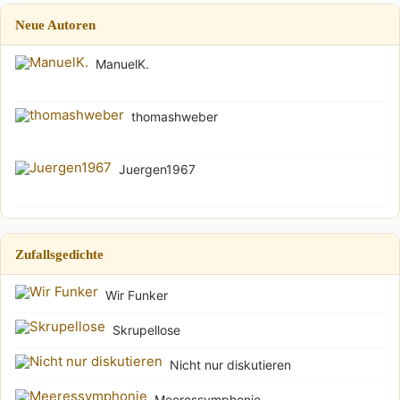
Neue Autoren
ManuelK.
thomashweber
Juergen1967
Zufallsgedichte
Wir Funker
Skrupellose
Nicht nur diskutieren
Meeressymphonie