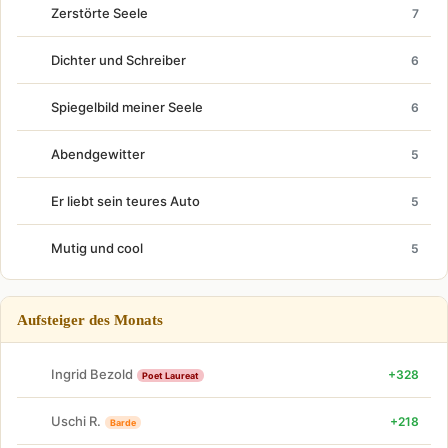
Zerstörte Seele
7
Dichter und Schreiber
6
Spiegelbild meiner Seele
6
Abendgewitter
5
Er liebt sein teures Auto
5
Mutig und cool
5
Aufsteiger des Monats
Ingrid Bezold
+328
Poet Laureat
Uschi R.
+218
Barde