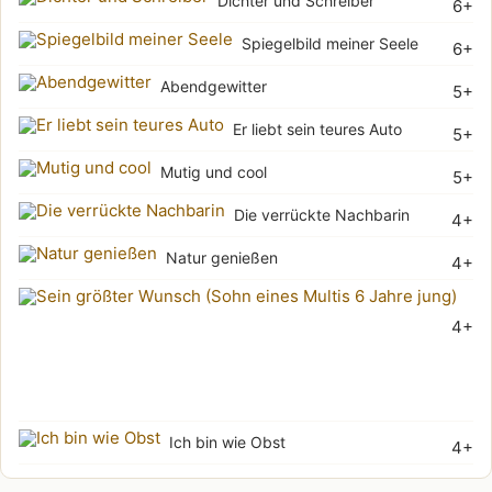
Dichter und Schreiber
6+
Spiegelbild meiner Seele
6+
Abendgewitter
5+
Er liebt sein teures Auto
5+
Mutig und cool
5+
Die verrückte Nachbarin
4+
Natur genießen
4+
Sei
4+
grö
Wu
(Soh
Ich bin wie Obst
4+