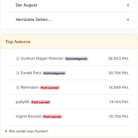
Der August
4
Verrückte Zeiten...
4
Top Autoren
🥇 Gudrun Nagel-Wiemer
28.653 Pkt.
Dichterlegende
🥈 Ewald Patz
20.706 Pkt.
Dichterlegende
🥉 Rehmann
14.869 Pkt.
Poet Laureat
pally66
14.194 Pkt.
Poet Laureat
Ingrid Bezold
10.700 Pkt.
Poet Laureat
Wie erhält man Punkte?