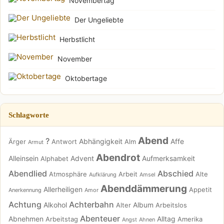
Novembertag
Der Ungeliebte
Herbstlicht
November
Oktobertage
Schlagworte
Abend
?
Abhängigkeit
Affe
Ärger
Antwort
Alm
Armut
Abendrot
Alleinsein
Advent
Aufmerksamkeit
Alphabet
Abendlied
Abschied
Atmosphäre
Arbeit
Alte
Aufklärung
Amsel
Abenddämmerung
Allerheiligen
Appetit
Anerkennung
Amor
Achtung
Achterbahn
Alkohol
Album
Alter
Arbeitslos
Abenteuer
Abnehmen
Alltag
Arbeitstag
Amerika
Angst
Ahnen