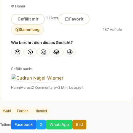
© Hanni
1 Likes
Gefällt mir
Favorit
Sammlung
137 Aufrufe
Wie berührt dich dieses Gedicht?
🥹
😮
🤔
😂
🤩
Gefällt auch:
Hanni
Herbst
2 Kommentare
~2 Min. Lesezeit
Wald
Farben
Himmel
Facebook
X
WhatsApp
Bild
Teilen: