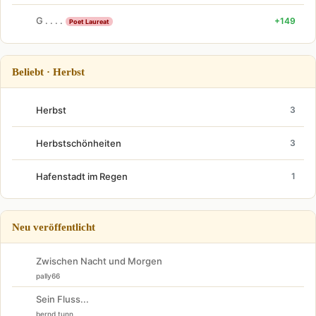
G . . . .
+149
Poet Laureat
Beliebt · Herbst
Herbst
3
Herbstschönheiten
3
Hafenstadt im Regen
1
Neu veröffentlicht
Zwischen Nacht und Morgen
pally66
Sein Fluss...
bernd tunn