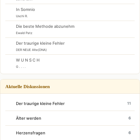
In Somnio
Uschi R.
Die beste Methode abzunehm
Ewald Patz
Der traurige kleine Fehler
DER NEUE Alte(DNA)
W U N S C H
G . . . .
Aktuelle Diskussionen
Der traurige kleine Fehler
11
Älter werden
6
Herzensfragen
6