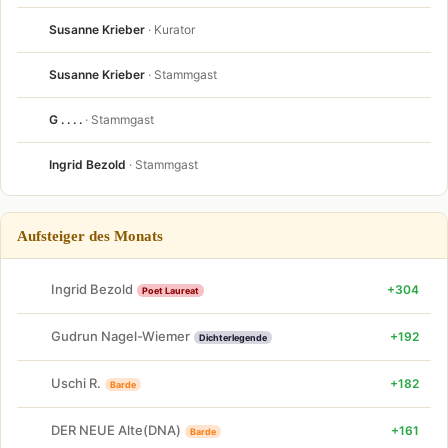
Susanne Krieber
· Kurator
Susanne Krieber
· Stammgast
G . . . .
· Stammgast
Ingrid Bezold
· Stammgast
Aufsteiger des Monats
Ingrid Bezold
+304
Poet Laureat
Gudrun Nagel-Wiemer
+192
Dichterlegende
Uschi R.
+182
Barde
DER NEUE Alte(DNA)
+161
Barde