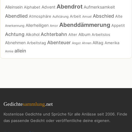
Abendrot
Alleinsein
Advent
Aufmerksamkeit
Alphabet
Abendlied
Abschied
Atmosphäre
Arbeit
Alte
Aufklärung
Amsel
Abenddämmerung
Allerheiligen
Appetit
Anerkennung
Amor
Achtung
Achterbahn
Alkohol
Album
Alter
Arbeitslos
Abenteuer
Abnehmen
Alltag
Arbeitstag
Amerika
Angst
Ahnen
allein
Annie
Gedichte
sammlung
.net
Kostenlose Gedichte und Sprüche für alle Anlässe seit 2006. Finde
das passende Gedicht oder veröffentliche deine eigenen.