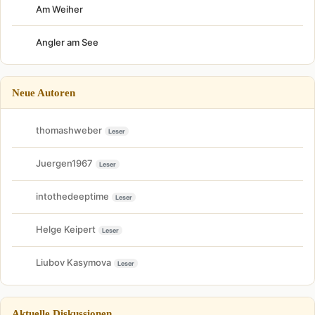
Am Weiher
Angler am See
Neue Autoren
thomashweber
Leser
Juergen1967
Leser
intothedeeptime
Leser
Helge Keipert
Leser
Liubov Kasymova
Leser
Aktuelle Diskussionen