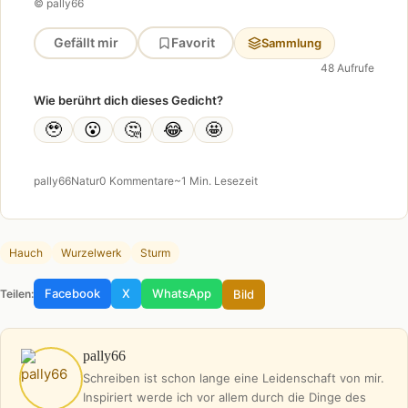
© pally66
Gefällt mir
Favorit
Sammlung
48 Aufrufe
Wie berührt dich dieses Gedicht?
🥹
😮
🤔
😂
🤩
pally66
Natur
0 Kommentare
~1 Min. Lesezeit
Hauch
Wurzelwerk
Sturm
Facebook
X
WhatsApp
Bild
Teilen:
pally66
Schreiben ist schon lange eine Leidenschaft von mir.
Inspiriert werde ich vor allem durch die Dinge des