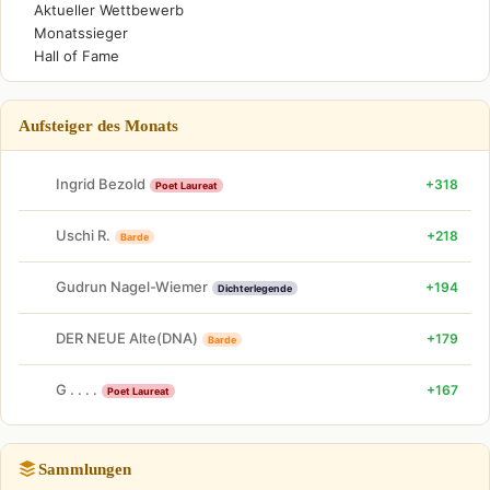
Aktueller Wettbewerb
Monatssieger
Hall of Fame
Aufsteiger des Monats
Ingrid Bezold
+318
Poet Laureat
Uschi R.
+218
Barde
Gudrun Nagel-Wiemer
+194
Dichterlegende
DER NEUE Alte(DNA)
+179
Barde
G . . . .
+167
Poet Laureat
Sammlungen