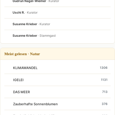
Gudrun Nagel-Wiemer
· Kurator
Uschi R.
· Kurator
Susanne Krieber
· Kurator
Susanne Krieber
· Stammgast
Meist gelesen · Natur
KLIMAWANDEL
1306
IGELEI
1131
DAS MEER
713
Zauberhafte Sonnenblumen
376