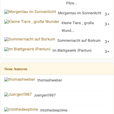
Pilze...
Morgentau im Sonnenlicht
3+
Kleine Tiere , große
3+
Wund...
Sommernacht auf Borkum
3+
Im Blattgewirk (Pantun)
3+
Neue Autoren
thomashweber
Juergen1967
intothedeeptime