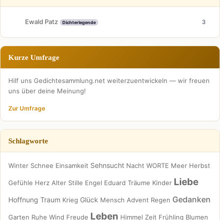
Ewald Patz
3
Dichterlegende
Kurze Umfrage
Hilf uns Gedichtesammlung.net weiterzuentwickeln — wir freuen
uns über deine Meinung!
Zur Umfrage
Schlagworte
Sehnsucht
Winter
Schnee
Einsamkeit
Nacht
WORTE
Meer
Herbst
Liebe
Gefühle
Herz
Alter
Stille
Engel
Eduard
Träume
Kinder
Gedanken
Hoffnung
Traum
Glück
Krieg
Mensch
Advent
Regen
Leben
Garten
Ruhe
Wind
Freude
Himmel
Zeit
Frühling
Blumen