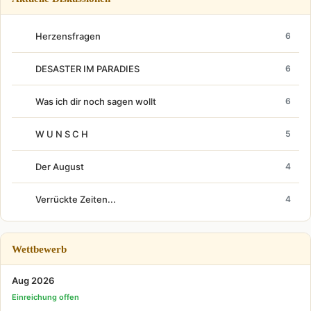
Herzensfragen
6
DESASTER IM PARADIES
6
Was ich dir noch sagen wollt
6
W U N S C H
5
Der August
4
Verrückte Zeiten...
4
Wettbewerb
Aug 2026
Einreichung offen