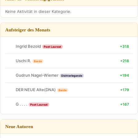
Keine Aktivität in dieser Kategorie.
Aufsteiger des Monats
Ingrid Bezold
+318
Poet Laureat
Uschi R.
+218
Barde
Gudrun Nagel-Wiemer
+194
Dichterlegende
DER NEUE Alte(DNA)
+179
Barde
G . . . .
+167
Poet Laureat
Neue Autoren