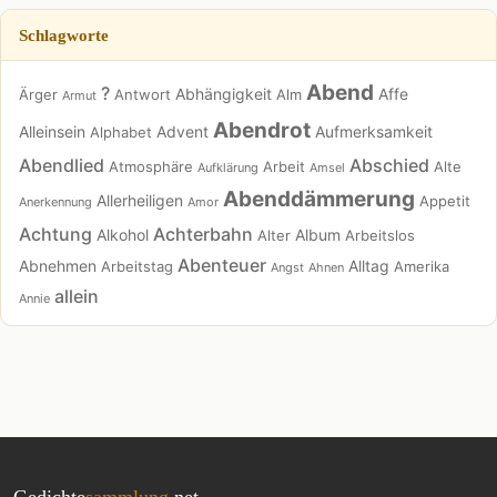
Schlagworte
Abend
?
Abhängigkeit
Affe
Ärger
Antwort
Alm
Armut
Abendrot
Alleinsein
Advent
Aufmerksamkeit
Alphabet
Abendlied
Abschied
Atmosphäre
Arbeit
Alte
Aufklärung
Amsel
Abenddämmerung
Allerheiligen
Appetit
Anerkennung
Amor
Achtung
Achterbahn
Alkohol
Album
Alter
Arbeitslos
Abenteuer
Abnehmen
Alltag
Arbeitstag
Amerika
Angst
Ahnen
allein
Annie
Gedichte
sammlung
.net