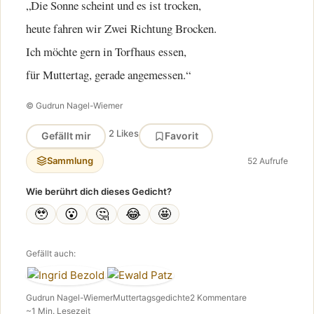
„Die Sonne scheint und es ist trocken,
heute fahren wir Zwei Richtung Brocken.
Ich möchte gern in Torfhaus essen,
für Muttertag, gerade angemessen.“
© Gudrun Nagel-Wiemer
2 Likes
Gefällt mir
Favorit
Sammlung
52 Aufrufe
Wie berührt dich dieses Gedicht?
🥹
😮
🤔
😂
🤩
Gefällt auch:
Gudrun Nagel-Wiemer
Muttertagsgedichte
2 Kommentare
~1 Min. Lesezeit