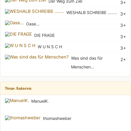
Der Weg zum Ziel
3+
WESHALB SCHREIBE ........
3+
Oase...
3+
DIE FRAGE
3+
W U N S C H
3+
Was sind das für
2+
Menschen...
Neue Autoren
ManuelK.
thomashweber