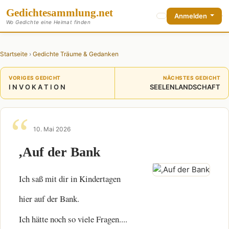
Gedichte
sammlung
.net
Anmelden
Wo Gedichte eine Heimat finden
Startseite
›
Gedichte Träume & Gedanken
VORIGES GEDICHT
NÄCHSTES GEDICHT
I N V O K A T I O N
SEELENLANDSCHAFT
10. Mai 2026
,Auf der Bank
Ich saß mit dir in Kindertagen
hier auf der Bank.
Ich hätte noch so viele Fragen....