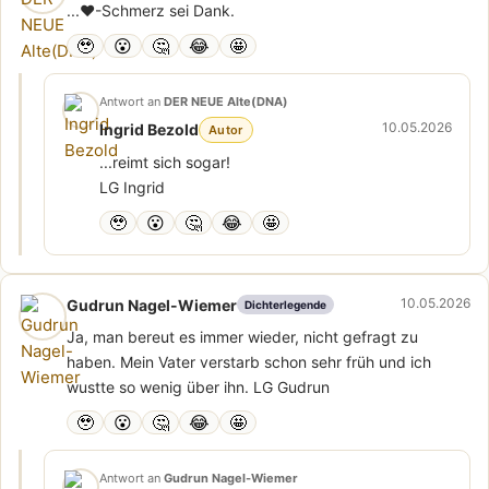
...❤️-Schmerz sei Dank.
🥹
😮
🤔
😂
🤩
Antwort an
DER NEUE Alte(DNA)
10.05.2026
Ingrid Bezold
Autor
...reimt sich sogar!
LG Ingrid
🥹
😮
🤔
😂
🤩
10.05.2026
Gudrun Nagel-Wiemer
Dichterlegende
Ja, man bereut es immer wieder, nicht gefragt zu
haben. Mein Vater verstarb schon sehr früh und ich
wustte so wenig über ihn. LG Gudrun
🥹
😮
🤔
😂
🤩
Antwort an
Gudrun Nagel-Wiemer