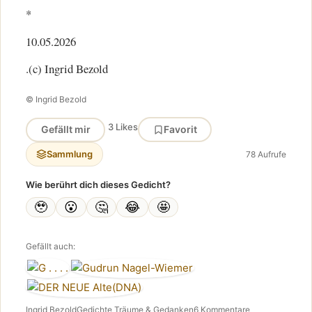
*
10.05.2026
.(c) Ingrid Bezold
© Ingrid Bezold
3 Likes
Gefällt mir
Favorit
Sammlung
78 Aufrufe
Wie berührt dich dieses Gedicht?
🥹
😮
🤔
😂
🤩
Gefällt auch:
Ingrid Bezold
Gedichte Träume & Gedanken
6 Kommentare