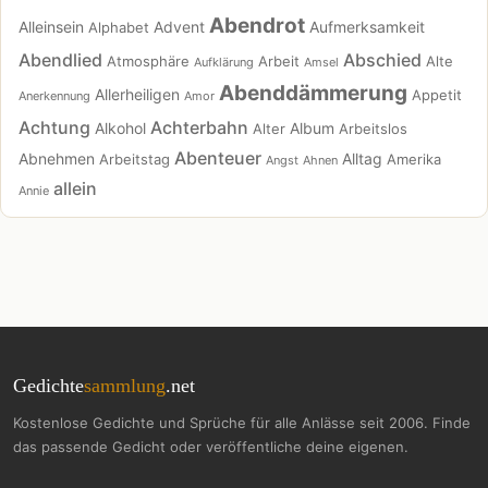
Abendrot
Alleinsein
Advent
Aufmerksamkeit
Alphabet
Abendlied
Abschied
Atmosphäre
Arbeit
Alte
Aufklärung
Amsel
Abenddämmerung
Allerheiligen
Appetit
Anerkennung
Amor
Achtung
Achterbahn
Alkohol
Album
Alter
Arbeitslos
Abenteuer
Abnehmen
Alltag
Arbeitstag
Amerika
Angst
Ahnen
allein
Annie
Gedichte
sammlung
.net
Kostenlose Gedichte und Sprüche für alle Anlässe seit 2006. Finde
das passende Gedicht oder veröffentliche deine eigenen.