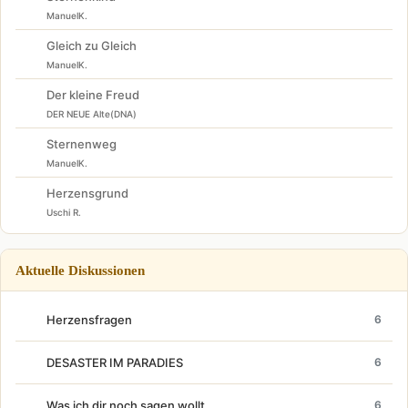
ManuelK.
Gleich zu Gleich
ManuelK.
Der kleine Freud
DER NEUE Alte(DNA)
Sternenweg
ManuelK.
Herzensgrund
Uschi R.
Aktuelle Diskussionen
Herzensfragen
6
DESASTER IM PARADIES
6
Was ich dir noch sagen wollt
6