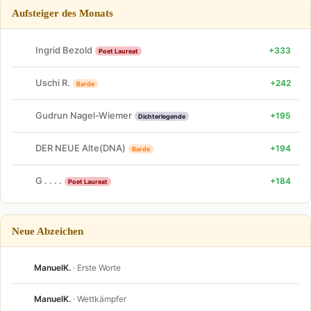
Aufsteiger des Monats
Ingrid Bezold
+333
Poet Laureat
Uschi R.
+242
Barde
Gudrun Nagel-Wiemer
+195
Dichterlegende
DER NEUE Alte(DNA)
+194
Barde
G . . . .
+184
Poet Laureat
Neue Abzeichen
ManuelK.
· Erste Worte
ManuelK.
· Wettkämpfer