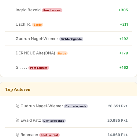
Ingrid Bezold
+305
Poet Laureat
Uschi R.
+211
Barde
Gudrun Nagel-Wiemer
+192
Dichterlegende
DER NEUE Alte(DNA)
+179
Barde
G . . . .
+162
Poet Laureat
Top Autoren
🥇 Gudrun Nagel-Wiemer
28.651 Pkt.
Dichterlegende
🥈 Ewald Patz
20.685 Pkt.
Dichterlegende
🥉 Rehmann
14.869 Pkt.
Poet Laureat