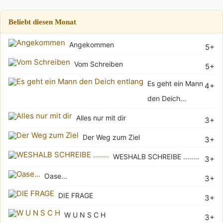
Beliebt diesen Monat
Angekommen
5+
Vom Schreiben
5+
Es geht ein Mann
4+
den Deich...
Alles nur mit dir
3+
Der Weg zum Ziel
3+
WESHALB SCHREIBE ........
3+
Oase...
3+
DIE FRAGE
3+
W U N S C H
3+