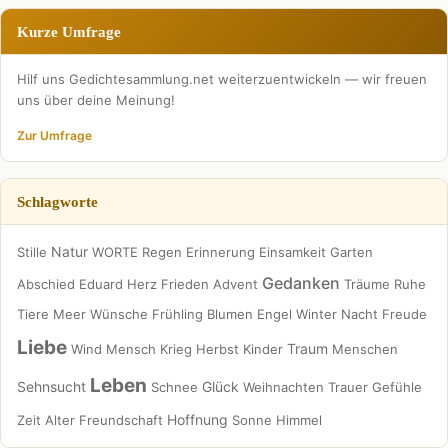
Kurze Umfrage
Hilf uns Gedichtesammlung.net weiterzuentwickeln — wir freuen
uns über deine Meinung!
Zur Umfrage
Schlagworte
Natur
Stille
WORTE
Regen
Erinnerung
Einsamkeit
Garten
Gedanken
Abschied
Eduard
Herz
Frieden
Advent
Träume
Ruhe
Tiere
Meer
Wünsche
Frühling
Blumen
Engel
Winter
Nacht
Freude
Liebe
Traum
Wind
Mensch
Krieg
Herbst
Kinder
Menschen
Leben
Sehnsucht
Glück
Schnee
Weihnachten
Trauer
Gefühle
Hoffnung
Zeit
Alter
Freundschaft
Sonne
Himmel