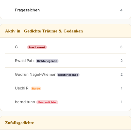
Fragezeichen
4
Aktiv in · Gedichte Träume & Gedanken
G . . . .
3
Poet Laureat
Ewald Patz
2
Dichterlegende
Gudrun Nagel-Wiemer
2
Dichterlegende
Uschi R.
1
Barde
bernd tunn
1
Meisterdichter
Zufallsgedichte