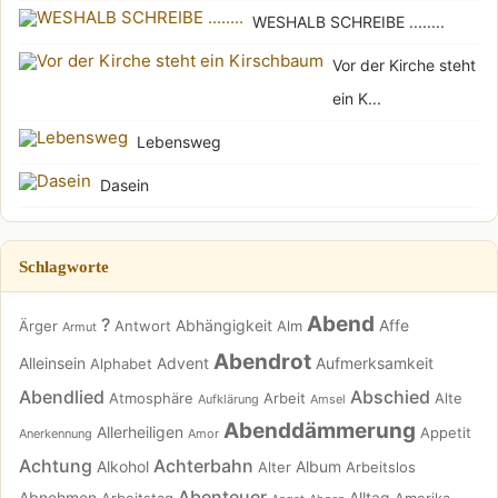
WESHALB SCHREIBE ........
Vor der Kirche steht
ein K...
Lebensweg
Dasein
Schlagworte
Abend
?
Abhängigkeit
Affe
Ärger
Antwort
Alm
Armut
Abendrot
Alleinsein
Advent
Aufmerksamkeit
Alphabet
Abendlied
Abschied
Atmosphäre
Arbeit
Alte
Aufklärung
Amsel
Abenddämmerung
Allerheiligen
Appetit
Anerkennung
Amor
Achtung
Achterbahn
Alkohol
Album
Alter
Arbeitslos
Abenteuer
Abnehmen
Alltag