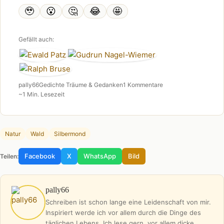
🥹
😮
🤔
😂
🤩
Gefällt auch:
pally66
Gedichte Träume & Gedanken
1 Kommentare
~1 Min. Lesezeit
Natur
Wald
Silbermond
Facebook
X
WhatsApp
Bild
Teilen:
pally66
Schreiben ist schon lange eine Leidenschaft von mir.
Inspiriert werde ich vor allem durch die Dinge des
täglichen Lebens. Ich lese gern, vor allem dicke