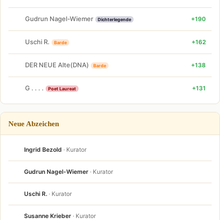
Gudrun Nagel-Wiemer
+190
Dichterlegende
Uschi R.
+162
Barde
DER NEUE Alte(DNA)
+138
Barde
G . . . .
+131
Poet Laureat
Neue Abzeichen
Ingrid Bezold
· Kurator
Gudrun Nagel-Wiemer
· Kurator
Uschi R.
· Kurator
Susanne Krieber
· Kurator