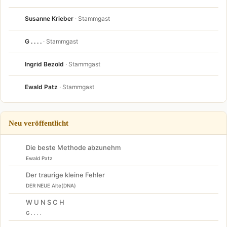
Susanne Krieber
· Stammgast
G . . . .
· Stammgast
Ingrid Bezold
· Stammgast
Ewald Patz
· Stammgast
Neu veröffentlicht
Die beste Methode abzunehm
Ewald Patz
Der traurige kleine Fehler
DER NEUE Alte(DNA)
W U N S C H
G . . . .