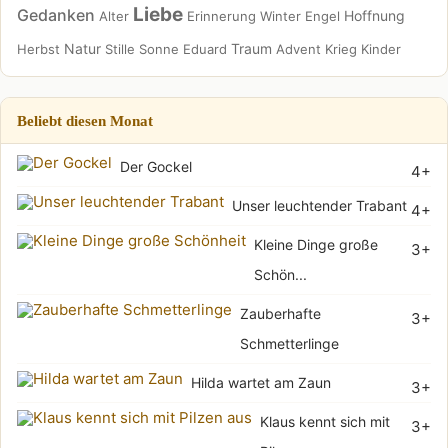
Liebe
Gedanken
Hoffnung
Alter
Erinnerung
Winter
Engel
Natur
Traum
Herbst
Stille
Sonne
Eduard
Advent
Krieg
Kinder
Beliebt diesen Monat
Der Gockel
4+
Unser leuchtender Trabant
4+
Kleine Dinge große
3+
Schön...
Zauberhafte
3+
Schmetterlinge
Hilda wartet am Zaun
3+
Klaus kennt sich mit
3+