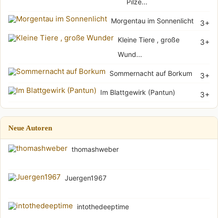
Pilze...
Morgentau im Sonnenlicht
3+
Kleine Tiere , große
3+
Wund...
Sommernacht auf Borkum
3+
Im Blattgewirk (Pantun)
3+
Neue Autoren
thomashweber
Juergen1967
intothedeeptime