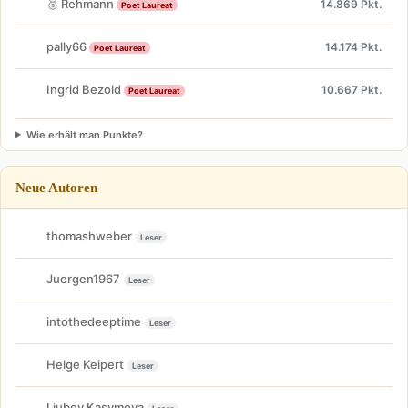
🥉 Rehmann
14.869 Pkt.
Poet Laureat
pally66
14.174 Pkt.
Poet Laureat
Ingrid Bezold
10.667 Pkt.
Poet Laureat
Wie erhält man Punkte?
Neue Autoren
thomashweber
Leser
Juergen1967
Leser
intothedeeptime
Leser
Helge Keipert
Leser
Liubov Kasymova