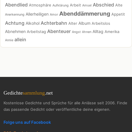
Abendlied
Abschied
Atmosphäre
Arbeit
Alte
Aufklärung
Amsel
Abenddämmerung
Allerheiligen
Appetit
Anerkennung
Amor
Achtung
Achterbahn
Alkohol
Album
Alter
Arbeitslos
Abenteuer
Abnehmen
Alltag
Arbeitstag
Amerika
Angst
Ahnen
allein
Annie
Gedichte
sammlung
.net
Kostenlose Gedichte und Sprüche für alle Anlässe seit 2006. Finde
das passende Gedicht oder veröffentliche deine eigenen.
Folge uns auf Facebook