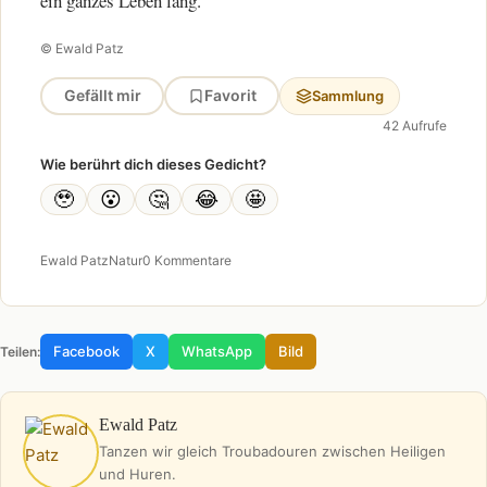
ein ganzes Leben lang.
© Ewald Patz
Gefällt mir
Favorit
Sammlung
42 Aufrufe
Wie berührt dich dieses Gedicht?
🥹
😮
🤔
😂
🤩
Ewald Patz
Natur
0 Kommentare
Facebook
X
WhatsApp
Bild
Teilen:
Ewald Patz
Tanzen wir gleich Troubadouren zwischen Heiligen
und Huren.