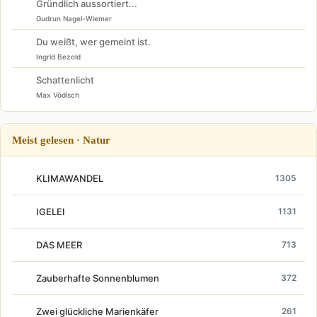
Gründlich aussortiert...
Gudrun Nagel-Wiemer
Du weißt, wer gemeint ist.
Ingrid Bezold
Schattenlicht
Max Vödisch
Meist gelesen · Natur
KLIMAWANDEL
1305
IGELEI
1131
DAS MEER
713
Zauberhafte Sonnenblumen
372
Zwei glückliche Marienkäfer
261