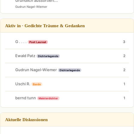
Gründlich aussortiert...
Gudrun Nagel-Wiemer
Aktiv in · Gedichte Träume & Gedanken
G . . . .
3
Poet Laureat
Ewald Patz
2
Dichterlegende
Gudrun Nagel-Wiemer
2
Dichterlegende
Uschi R.
1
Barde
bernd tunn
1
Meisterdichter
Aktuelle Diskussionen