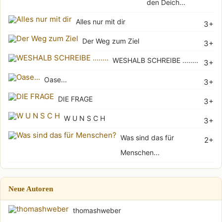
den Deich...
Alles nur mit dir
3+
Der Weg zum Ziel
3+
WESHALB SCHREIBE ........
3+
Oase...
3+
DIE FRAGE
3+
W U N S C H
3+
Was sind das für
2+
Menschen...
Neue Autoren
thomashweber