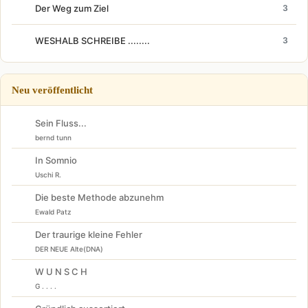
Der Weg zum Ziel
3
WESHALB SCHREIBE ........
3
Neu veröffentlicht
Sein Fluss...
bernd tunn
In Somnio
Uschi R.
Die beste Methode abzunehm
Ewald Patz
Der traurige kleine Fehler
DER NEUE Alte(DNA)
W U N S C H
G . . . .