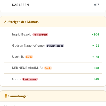
DAS LEBEN
917
Aufsteiger des Monats
Ingrid Bezold
+304
Poet Laureat
Gudrun Nagel-Wiemer
+192
Dichterlegende
Uschi R.
+178
Barde
DER NEUE Alte(DNA)
+158
Barde
G . . . .
+149
Poet Laureat
Sammlungen