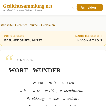
Gedichte
sammlung
.net
Anmelden
Wo Gedichte eine Heimat finden
Startseite
›
Gedichte Träume & Gedanken
VORIGES GEDICHT
NÄCHSTES GEDICHT
GESUNDE SPIRITUALITÄT
I N V O K A T I O N
14. Mai 2026
WORT _WUNDER
W
enn
w
ir
w issen
w
ie
w
ir
w
ilde ,
w
utentbrannte
W
eltkriege
w
eise
w
andeln
;