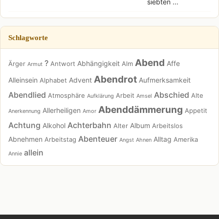
siebten ...
Schlagworte
Abend
?
Abhängigkeit
Affe
Ärger
Antwort
Alm
Armut
Abendrot
Alleinsein
Advent
Aufmerksamkeit
Alphabet
Abendlied
Abschied
Atmosphäre
Arbeit
Alte
Aufklärung
Amsel
Abenddämmerung
Allerheiligen
Appetit
Anerkennung
Amor
Achtung
Achterbahn
Alkohol
Album
Alter
Arbeitslos
Abenteuer
Abnehmen
Alltag
Arbeitstag
Amerika
Angst
Ahnen
allein
Annie