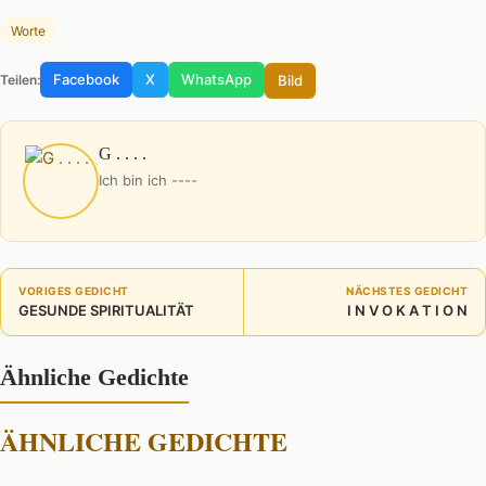
Worte
Facebook
X
WhatsApp
Bild
Teilen:
G . . . .
Ich bin ich ----
VORIGES GEDICHT
NÄCHSTES GEDICHT
GESUNDE SPIRITUALITÄT
I N V O K A T I O N
Ähnliche Gedichte
ÄHNLICHE GEDICHTE