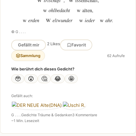
W
irtschaft ,
W issenschaft,
w
ohlbedacht
w alten,
w
erden
W
eltwunder
w
ieder
w
ahr.
© G . . . .
2 Likes
Gefällt mir
Favorit
Sammlung
62 Aufrufe
Wie berührt dich dieses Gedicht?
🥹
😮
🤔
😂
🤩
Gefällt auch:
G . . . .
Gedichte Träume & Gedanken
3 Kommentare
~1 Min. Lesezeit