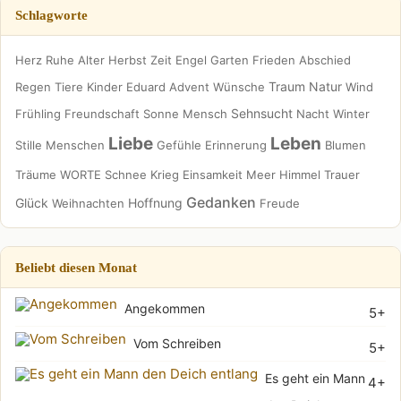
Schlagworte
Herz
Ruhe
Alter
Herbst
Zeit
Engel
Garten
Frieden
Abschied
Traum
Natur
Regen
Tiere
Kinder
Eduard
Advent
Wünsche
Wind
Sehnsucht
Frühling
Freundschaft
Sonne
Mensch
Nacht
Winter
Liebe
Leben
Stille
Menschen
Gefühle
Erinnerung
Blumen
Träume
WORTE
Schnee
Krieg
Einsamkeit
Meer
Himmel
Trauer
Gedanken
Glück
Hoffnung
Weihnachten
Freude
Beliebt diesen Monat
Angekommen
5+
Vom Schreiben
5+
Es geht ein Mann
4+