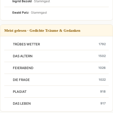
Ingrid Bezold
· Stammgast
Ewald Patz
· Stammgast
Meist gelesen · Gedichte Träume & Gedanken
TRÜBES WETTER
1792
DAS ALTERN
1502
FEIERABEND
1026
DIE FRAGE
1022
PLAGIAT
918
DAS LEBEN
917