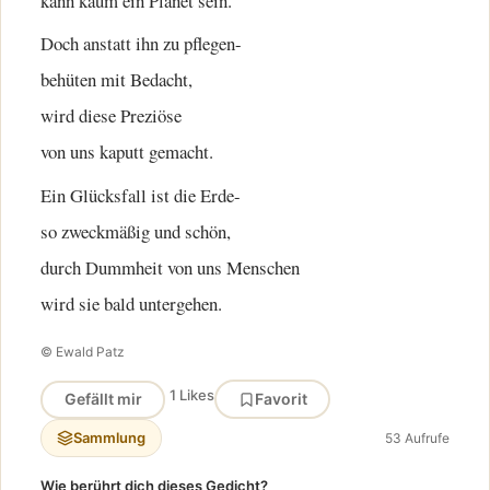
kann kaum ein Planet sein.
Doch anstatt ihn zu pflegen-
behüten mit Bedacht,
wird diese Preziöse
von uns kaputt gemacht.
Ein Glücksfall ist die Erde-
so zweckmäßig und schön,
durch Dummheit von uns Menschen
wird sie bald untergehen.
© Ewald Patz
1 Likes
Gefällt mir
Favorit
Sammlung
53 Aufrufe
Wie berührt dich dieses Gedicht?