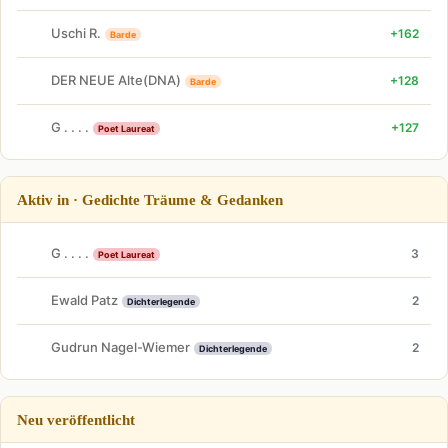
Uschi R.
+162
Barde
DER NEUE Alte(DNA)
+128
Barde
G . . . .
+127
Poet Laureat
Aktiv in · Gedichte Träume & Gedanken
G . . . .
3
Poet Laureat
Ewald Patz
2
Dichterlegende
Gudrun Nagel-Wiemer
2
Dichterlegende
Neu veröffentlicht