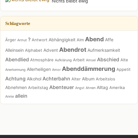
Nichts bleibt ewig
Schlagworte
Abend
?
Abhängigkeit
Affe
Ärger
Antwort
Alm
Armut
Abendrot
Alleinsein
Advent
Aufmerksamkeit
Alphabet
Abendlied
Abschied
Atmosphäre
Arbeit
Alte
Aufklärung
Amsel
Abenddämmerung
Allerheiligen
Appetit
Anerkennung
Amor
Achtung
Achterbahn
Alkohol
Album
Alter
Arbeitslos
Abenteuer
Abnehmen
Alltag
Arbeitstag
Amerika
Angst
Ahnen
allein
Annie