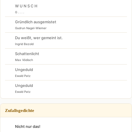
W U N S C H
G . . . .
Gründlich ausgemistet
Gudrun Nagel-Wiemer
Du weißt, wer gemeint ist.
Ingrid Bezold
Schattenlicht
Max Vödisch
Ungeduld
Ewald Patz
Ungeduld
Ewald Patz
Zufallsgedichte
Nicht nur das!