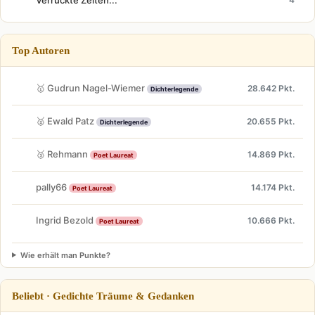
Top Autoren
🥇 Gudrun Nagel-Wiemer
28.642 Pkt.
Dichterlegende
🥈 Ewald Patz
20.655 Pkt.
Dichterlegende
🥉 Rehmann
14.869 Pkt.
Poet Laureat
pally66
14.174 Pkt.
Poet Laureat
Ingrid Bezold
10.666 Pkt.
Poet Laureat
Wie erhält man Punkte?
Beliebt · Gedichte Träume & Gedanken