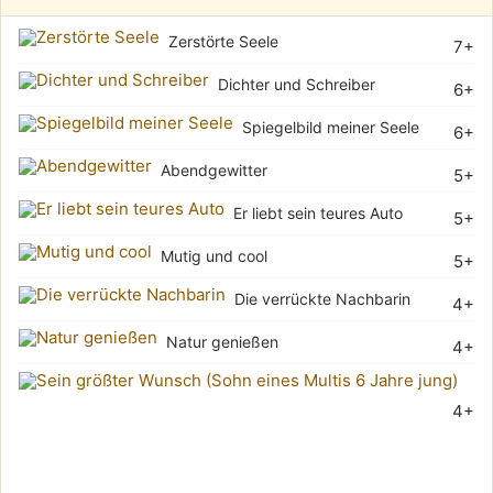
Zerstörte Seele
7+
Dichter und Schreiber
6+
Spiegelbild meiner Seele
6+
Abendgewitter
5+
Er liebt sein teures Auto
5+
Mutig und cool
5+
Die verrückte Nachbarin
4+
Natur genießen
4+
Sei
4+
grö
Wu
(Soh