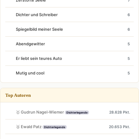
Zerstörte Seele
7
Dichter und Schreiber
6
Spiegelbild meiner Seele
6
Abendgewitter
5
Er liebt sein teures Auto
5
Mutig und cool
5
Top Autoren
🥇 Gudrun Nagel-Wiemer
28.628 Pkt.
Dichterlegende
🥈 Ewald Patz
20.653 Pkt.
Dichterlegende