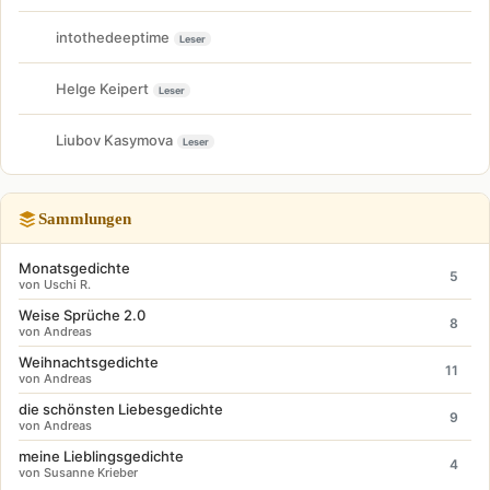
intothedeeptime
Leser
Helge Keipert
Leser
Liubov Kasymova
Leser
Sammlungen
Monatsgedichte
5
von Uschi R.
Weise Sprüche 2.0
8
von Andreas
Weihnachtsgedichte
11
von Andreas
die schönsten Liebesgedichte
9
von Andreas
meine Lieblingsgedichte
4
von Susanne Krieber