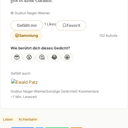
gibt es keine Garantie.
© Gudrun Nagel-Wiemer
1 Likes
Gefällt mir
Favorit
Sammlung
152 Aufrufe
Wie berührt dich dieses Gedicht?
🥹
😮
🤔
😂
🤩
Gefällt auch:
Gudrun Nagel-Wiemer
Sonstige Gedichte
0 Kommentare
~1 Min. Lesezeit
Leben
Achterbahn