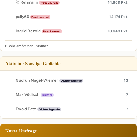
🥉 Rehmann
14.869 Pkt.
Poet Laureat
pally66
14.174 Pkt.
Poet Laureat
Ingrid Bezold
10.649 Pkt.
Poet Laureat
Wie erhält man Punkte?
Aktiv in · Sonstige Gedichte
Gudrun Nagel-Wiemer
13
Dichterlegende
Max Vödisch
7
Dichter
Ewald Patz
7
Dichterlegende
Kurze Umfrage