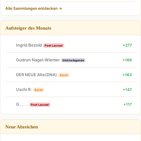
Alle Sammlungen entdecken →
Aufsteiger des Monats
Ingrid Bezold
+277
Poet Laureat
Gudrun Nagel-Wiemer
+169
Dichterlegende
DER NEUE Alte(DNA)
+163
Barde
Uschi R.
+147
Barde
G . . . .
+117
Poet Laureat
Neue Abzeichen