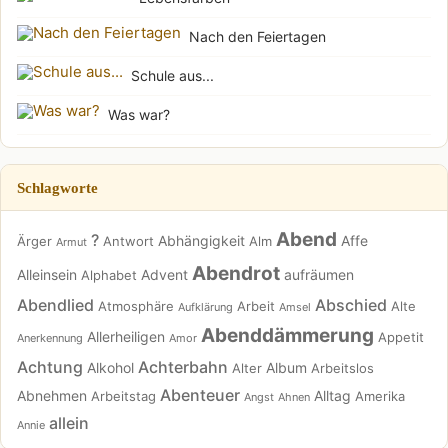
Nach den Feiertagen
Schule aus...
Was war?
Schlagworte
Abend
?
Abhängigkeit
Affe
Ärger
Antwort
Alm
Armut
Abendrot
Alleinsein
Advent
aufräumen
Alphabet
Abendlied
Abschied
Atmosphäre
Arbeit
Alte
Aufklärung
Amsel
Abenddämmerung
Allerheiligen
Appetit
Anerkennung
Amor
Achtung
Achterbahn
Alkohol
Album
Alter
Arbeitslos
Abenteuer
Abnehmen
Alltag
Arbeitstag
Amerika
Angst
Ahnen
allein
Annie