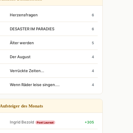
Herzensfragen
6
DESASTER IM PARADIES
6
Älter werden
5
Der August
4
Verrückte Zeiten...
4
Wenn Räder leise singen....
4
Aufsteiger des Monats
Ingrid Bezold
+305
Poet Laureat