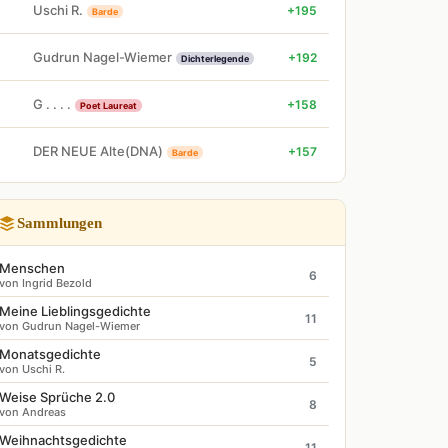
Uschi R.
+195
Barde
Gudrun Nagel-Wiemer
+192
Dichterlegende
G . . . .
+158
Poet Laureat
DER NEUE Alte(DNA)
+157
Barde
Sammlungen
Menschen
6
von Ingrid Bezold
Meine Lieblingsgedichte
11
von Gudrun Nagel-Wiemer
Monatsgedichte
5
von Uschi R.
Weise Sprüche 2.0
8
von Andreas
Weihnachtsgedichte
11