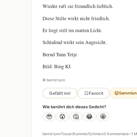
Wieder ruft sie freundlich lieblich.
Diese Stille wirkt nicht friedlich.
Er liegt still im matten Licht.
Schlafend wirkt sein Angesicht.
Bernd Tunn Tetje
Bild: Bing KI
© bernd tunn
Gefällt mir
Favorit
Sammlun
Wie berührt dich dieses Gedicht?
🥹
😮
🤔
😂
🤩
bernd tunn
Trauer/Kummer/Schmerz
0 Kommentare
~1 M