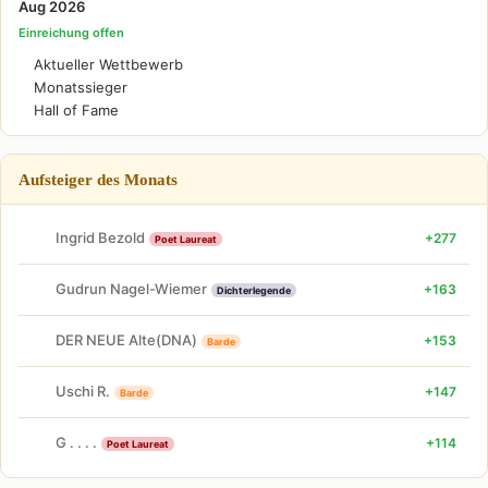
Aug 2026
Einreichung offen
Aktueller Wettbewerb
Monatssieger
Hall of Fame
Aufsteiger des Monats
Ingrid Bezold
+277
Poet Laureat
Gudrun Nagel-Wiemer
+163
Dichterlegende
DER NEUE Alte(DNA)
+153
Barde
Uschi R.
+147
Barde
G . . . .
+114
Poet Laureat