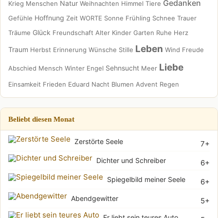
Gedanken
Natur
Krieg
Menschen
Weihnachten
Himmel
Tiere
Hoffnung
Gefühle
Zeit
WORTE
Sonne
Frühling
Schnee
Trauer
Glück
Träume
Freundschaft
Alter
Kinder
Garten
Ruhe
Herz
Leben
Traum
Herbst
Erinnerung
Wünsche
Stille
Wind
Freude
Liebe
Sehnsucht
Abschied
Mensch
Winter
Engel
Meer
Einsamkeit
Frieden
Eduard
Nacht
Blumen
Advent
Regen
Beliebt diesen Monat
Zerstörte Seele
7+
Dichter und Schreiber
6+
Spiegelbild meiner Seele
6+
Abendgewitter
5+
Er liebt sein teures Auto