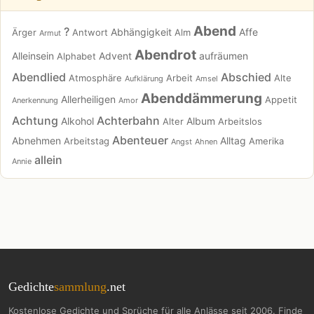
Abend
?
Abhängigkeit
Affe
Ärger
Antwort
Alm
Armut
Abendrot
Alleinsein
Advent
aufräumen
Alphabet
Abendlied
Abschied
Atmosphäre
Arbeit
Alte
Aufklärung
Amsel
Abenddämmerung
Allerheiligen
Appetit
Anerkennung
Amor
Achtung
Achterbahn
Alkohol
Album
Alter
Arbeitslos
Abenteuer
Abnehmen
Alltag
Arbeitstag
Amerika
Angst
Ahnen
allein
Annie
Gedichte
sammlung
.net
Kostenlose Gedichte und Sprüche für alle Anlässe seit 2006. Finde