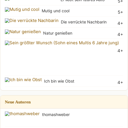
5+
Mutig und cool
5+
Die verrückte Nachbarin
4+
Natur genießen
4+
Sei
4+
grö
Wu
(Soh
Ich bin wie Obst
4+
Neue Autoren
thomashweber