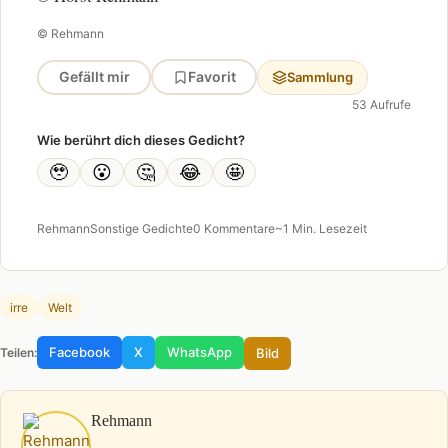
© Rehmann
Gefällt mir
Favorit
Sammlung
53 Aufrufe
Wie berührt dich dieses Gedicht?
🥹
😮
🤔
😂
🤩
Rehmann
Sonstige Gedichte
0 Kommentare
~1 Min. Lesezeit
irre
Welt
Facebook
X
WhatsApp
Bild
Teilen:
Rehmann