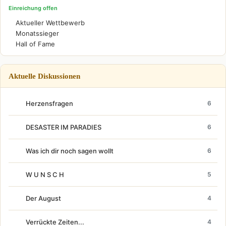
Einreichung offen
Aktueller Wettbewerb
Monatssieger
Hall of Fame
Aktuelle Diskussionen
Herzensfragen
6
DESASTER IM PARADIES
6
Was ich dir noch sagen wollt
6
W U N S C H
5
Der August
4
Verrückte Zeiten...
4