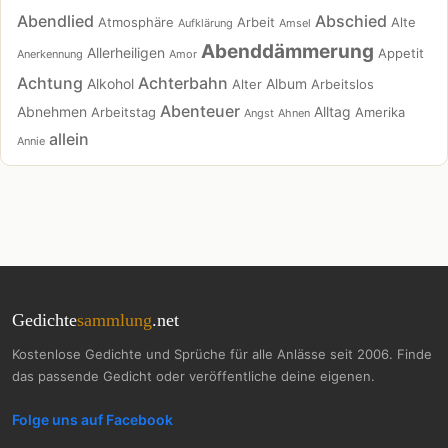
Abendlied
Abschied
Atmosphäre
Arbeit
Alte
Aufklärung
Amsel
Abenddämmerung
Allerheiligen
Appetit
Anerkennung
Amor
Achtung
Achterbahn
Alkohol
Album
Alter
Arbeitslos
Abenteuer
Abnehmen
Alltag
Arbeitstag
Amerika
Angst
Ahnen
allein
Annie
Gedichte
sammlung
.net
Kostenlose Gedichte und Sprüche für alle Anlässe seit 2006. Finde
das passende Gedicht oder veröffentliche deine eigenen.
Folge uns auf Facebook