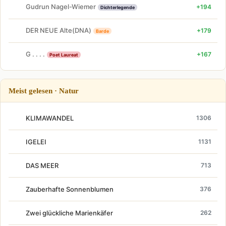
Gudrun Nagel-Wiemer
+194
Dichterlegende
DER NEUE Alte(DNA)
+179
Barde
G . . . .
+167
Poet Laureat
Meist gelesen · Natur
KLIMAWANDEL
1306
IGELEI
1131
DAS MEER
713
Zauberhafte Sonnenblumen
376
Zwei glückliche Marienkäfer
262