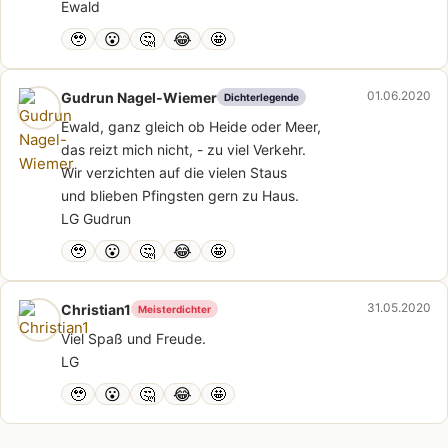
Ewald
🥹
😮
🤔
😂
🤩
01.06.2020
Gudrun Nagel-Wiemer
Dichterlegende
Ewald, ganz gleich ob Heide oder Meer,
das reizt mich nicht, - zu viel Verkehr.
Wir verzichten auf die vielen Staus
und blieben Pfingsten gern zu Haus.
LG Gudrun
🥹
😮
🤔
😂
🤩
31.05.2020
Christian1
Meisterdichter
Viel Spaß und Freude.
LG
🥹
😮
🤔
😂
🤩