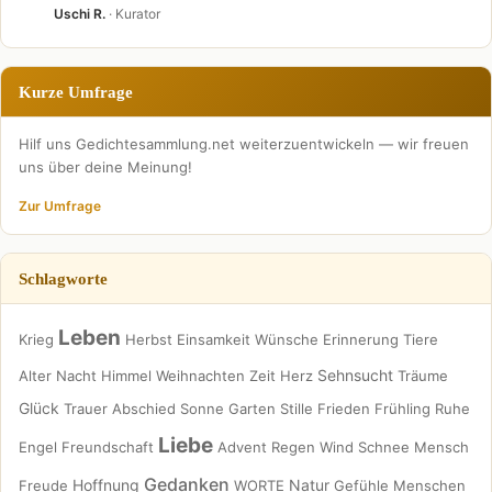
Uschi R.
· Kurator
Kurze Umfrage
Hilf uns Gedichtesammlung.net weiterzuentwickeln — wir freuen
uns über deine Meinung!
Zur Umfrage
Schlagworte
Leben
Krieg
Herbst
Einsamkeit
Wünsche
Erinnerung
Tiere
Sehnsucht
Alter
Nacht
Himmel
Weihnachten
Zeit
Herz
Träume
Glück
Trauer
Abschied
Sonne
Garten
Stille
Frieden
Frühling
Ruhe
Liebe
Engel
Freundschaft
Advent
Regen
Wind
Schnee
Mensch
Gedanken
Hoffnung
Natur
Freude
WORTE
Gefühle
Menschen