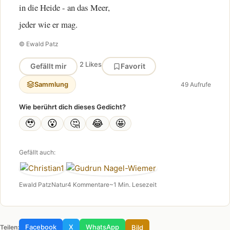
in die Heide - an das Meer,
jeder wie er mag.
© Ewald Patz
2 Likes
Gefällt mir
Favorit
Sammlung
49 Aufrufe
Wie berührt dich dieses Gedicht?
🥹
😮
🤔
😂
🤩
Gefällt auch:
Ewald Patz
Natur
4 Kommentare
~1 Min. Lesezeit
Facebook
X
WhatsApp
Bild
Teilen: