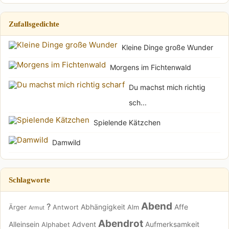
Zufallsgedichte
Kleine Dinge große Wunder
Morgens im Fichtenwald
Du machst mich richtig
sch...
Spielende Kätzchen
Damwild
Schlagworte
Abend
?
Abhängigkeit
Affe
Ärger
Antwort
Alm
Armut
Abendrot
Alleinsein
Advent
Aufmerksamkeit
Alphabet