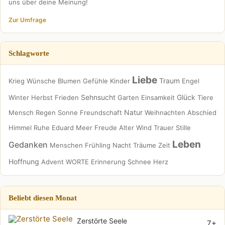
uns über deine Meinung!
Zur Umfrage
Schlagworte
Liebe
Traum
Krieg
Wünsche
Blumen
Gefühle
Kinder
Engel
Sehnsucht
Glück
Winter
Herbst
Frieden
Garten
Einsamkeit
Tiere
Natur
Mensch
Regen
Sonne
Freundschaft
Weihnachten
Abschied
Himmel
Ruhe
Eduard
Meer
Freude
Alter
Wind
Trauer
Stille
Leben
Gedanken
Menschen
Frühling
Nacht
Träume
Zeit
Hoffnung
Advent
WORTE
Erinnerung
Schnee
Herz
Beliebt diesen Monat
Zerstörte Seele
7+