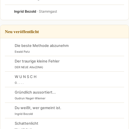
Ingrid Bezold
· Stammgast
Neu veröffentlicht
Die beste Methode abzunehm
Ewald Patz
Der traurige kleine Fehler
DER NEUE Alte(DNA)
W U N S C H
G . . . .
Gründlich aussortiert...
Gudrun Nagel-Wiemer
Du weißt, wer gemeint ist.
Ingrid Bezold
Schattenlicht