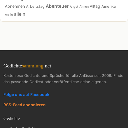
Abenteuer
Abnehmen
Alltag
Arbeitstag
Amerika
Angst
Ahnen
allein
Annie
Gedichte
sammlung
.net
Kostenlose Gedichte und Sprüche für alle Anlässe seit 2006. Finde
das passende Gedicht oder veröffentliche deine eigenen.
Folge uns auf Facebook
RSS-Feed abonnieren
Gedichte