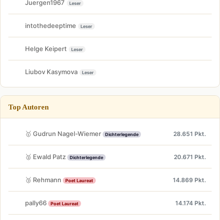
Juergen1967
Leser
intothedeeptime
Leser
Helge Keipert
Leser
Liubov Kasymova
Leser
Top Autoren
🥇 Gudrun Nagel-Wiemer
28.651 Pkt.
Dichterlegende
🥈 Ewald Patz
20.671 Pkt.
Dichterlegende
🥉 Rehmann
14.869 Pkt.
Poet Laureat
pally66
14.174 Pkt.
Poet Laureat