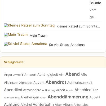
Ballade
vom
ge...
Kleines Rätsel zum Sonnta...
Mein Traum
So viel Stuss, Annalena
Schlagworte
Abend
?
Abhängigkeit
Affe
Ärger
Antwort
Alm
Armut
Abendrot
Alleinsein
Advent
Aufmerksamkeit
Alphabet
Abendlied
Abschied
Atmosphäre
Arbeit
Alte
Aufklärung
Amsel
Abenddämmerung
Allerheiligen
Appetit
Anerkennung
Amor
Achtung
Achterbahn
Alkohol
Album
Alter
Arbeitslos