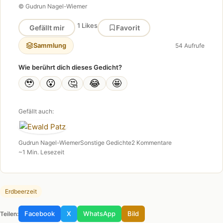
© Gudrun Nagel-Wiemer
1 Likes
Gefällt mir
Favorit
Sammlung
54 Aufrufe
Wie berührt dich dieses Gedicht?
🥹
😮
🤔
😂
🤩
Gefällt auch:
Gudrun Nagel-Wiemer
Sonstige Gedichte
2 Kommentare
~1 Min. Lesezeit
Erdbeerzeit
Facebook
X
WhatsApp
Bild
Teilen: