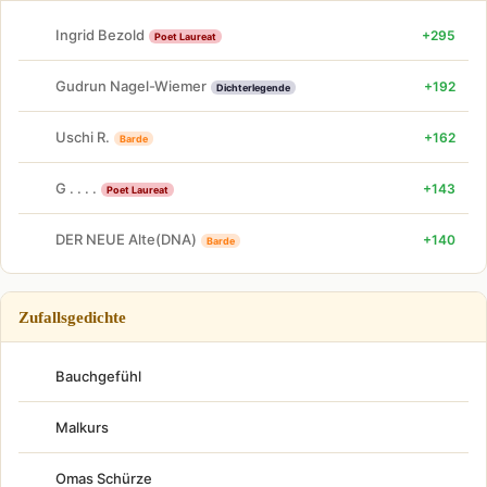
Ingrid Bezold
+295
Poet Laureat
Gudrun Nagel-Wiemer
+192
Dichterlegende
Uschi R.
+162
Barde
G . . . .
+143
Poet Laureat
DER NEUE Alte(DNA)
+140
Barde
Zufallsgedichte
Bauchgefühl
Malkurs
Omas Schürze