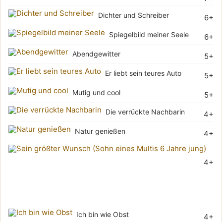
Dichter und Schreiber
6+
Spiegelbild meiner Seele
6+
Abendgewitter
5+
Er liebt sein teures Auto
5+
Mutig und cool
5+
Die verrückte Nachbarin
4+
Natur genießen
4+
Sei
4+
grö
Wu
(Soh
Ich bin wie Obst
4+