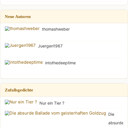
Neue Autoren
thomashweber
Juergen1967
intothedeeptime
Zufallsgedichte
Nur ein Tier ?
Die
absurde