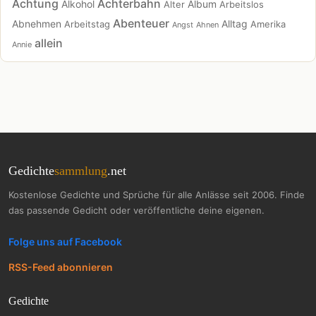
Achtung
Achterbahn
Alkohol
Album
Alter
Arbeitslos
Abenteuer
Abnehmen
Alltag
Arbeitstag
Amerika
Angst
Ahnen
allein
Annie
Gedichte
sammlung
.net
Kostenlose Gedichte und Sprüche für alle Anlässe seit 2006. Finde
das passende Gedicht oder veröffentliche deine eigenen.
Folge uns auf Facebook
RSS-Feed abonnieren
Gedichte