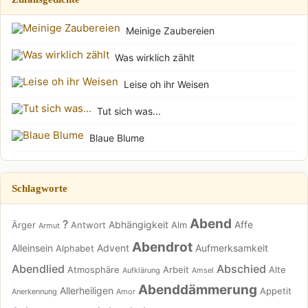
Meinige Zaubereien
Was wirklich zählt
Leise oh ihr Weisen
Tut sich was...
Blaue Blume
Schlagworte
Abend
?
Abhängigkeit
Affe
Ärger
Antwort
Alm
Armut
Abendrot
Alleinsein
Advent
Aufmerksamkeit
Alphabet
Abendlied
Abschied
Atmosphäre
Arbeit
Alte
Aufklärung
Amsel
Abenddämmerung
Allerheiligen
Appetit
Anerkennung
Amor