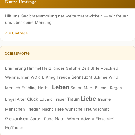
Kurze Umfrage
Hilf uns Gedichtesammlung.net weiterzuentwickeln — wir freuen
uns über deine Meinung!
Zur Umfrage
Schlagworte
Erinnerung
Himmel
Herz
Kinder
Gefühle
Zeit
Stille
Abschied
Sehnsucht
Weihnachten
WORTE
Krieg
Freude
Schnee
Wind
Leben
Mensch
Frühling
Herbst
Sonne
Meer
Blumen
Regen
Liebe
Glück
Traum
Engel
Alter
Eduard
Trauer
Träume
Menschen
Frieden
Nacht
Tiere
Wünsche
Freundschaft
Gedanken
Natur
Garten
Ruhe
Winter
Advent
Einsamkeit
Hoffnung