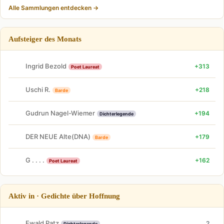
Alle Sammlungen entdecken →
Aufsteiger des Monats
Ingrid Bezold
+313
Poet Laureat
Uschi R.
+218
Barde
Gudrun Nagel-Wiemer
+194
Dichterlegende
DER NEUE Alte(DNA)
+179
Barde
G . . . .
+162
Poet Laureat
Aktiv in · Gedichte über Hoffnung
Ewald Patz
2
Dichterlegende