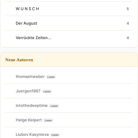
W U N S C H
5
Der August
4
Verrückte Zeiten...
4
Neue Autoren
thomashweber
Leser
Juergen1967
Leser
intothedeeptime
Leser
Helge Keipert
Leser
Liubov Kasymova
Leser