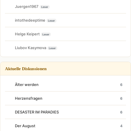
Juergen1967
Leser
intothedeeptime
Leser
Helge Keipert
Leser
Liubov Kasymova
Leser
Aktuelle Diskussionen
Älter werden
6
Herzensfragen
6
DESASTER IM PARADIES
6
Der August
4