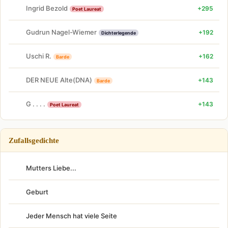
Ingrid Bezold
+295
Poet Laureat
Gudrun Nagel-Wiemer
+192
Dichterlegende
Uschi R.
+162
Barde
DER NEUE Alte(DNA)
+143
Barde
G . . . .
+143
Poet Laureat
Zufallsgedichte
Mutters Liebe...
Geburt
Jeder Mensch hat viele Seite