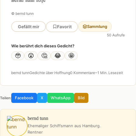
© bernd tunn
Gefällt mir
Favorit
Sammlung
50 Aufrufe
Wie berührt dich dieses Gedicht?
🥹
😮
🤔
😂
🤩
bernd tunn
Gedichte über Hoffnung
0 Kommentare
~1 Min. Lesezeit
Facebook
X
WhatsApp
Bild
Teilen:
bernd tunn
Ehemaliger Schiffsmann aus Hamburg.
Rentner