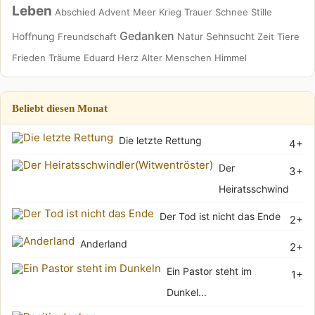
Leben
Abschied
Advent
Meer
Krieg
Trauer
Schnee
Stille
Gedanken
Hoffnung
Natur
Sehnsucht
Freundschaft
Zeit
Tiere
Frieden
Träume
Eduard
Herz
Alter
Menschen
Himmel
Beliebt diesen Monat
Die letzte Rettung
4+
Der
3+
Heiratsschwindler(Wi
Der Tod ist nicht das Ende
2+
Anderland
2+
Ein Pastor steht im
1+
Dunkel...