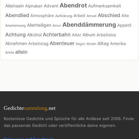
Abendrot
Alleinsein
Advent
Aufmerksamkeit
Alphabet
Abendlied
Abschied
Atmosphäre
Arbeit
Alte
Aufklärung
Amsel
Abenddämmerung
Allerheiligen
Appetit
Anerkennung
Amor
Achtung
Achterbahn
Alkohol
Album
Alter
Arbeitslos
Abenteuer
Abnehmen
Alltag
Arbeitstag
Amerika
Angst
Ahnen
allein
Annie
Gedichte
sammlung
.net
Kostenlose Gedichte und Sprüche für alle Anlässe seit 2006. Finde
das passende Gedicht oder veröffentliche deine eigenen.