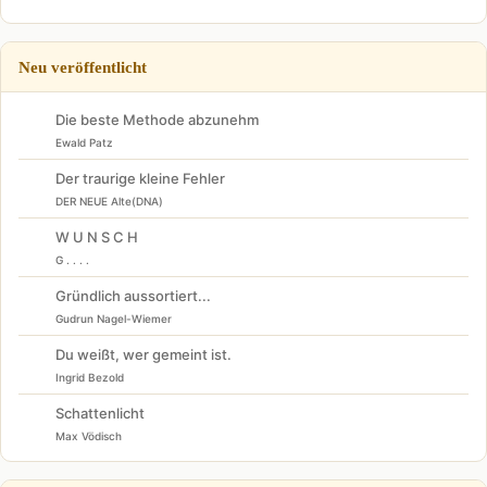
Neu veröffentlicht
Die beste Methode abzunehm
Ewald Patz
Der traurige kleine Fehler
DER NEUE Alte(DNA)
W U N S C H
G . . . .
Gründlich aussortiert...
Gudrun Nagel-Wiemer
Du weißt, wer gemeint ist.
Ingrid Bezold
Schattenlicht
Max Vödisch