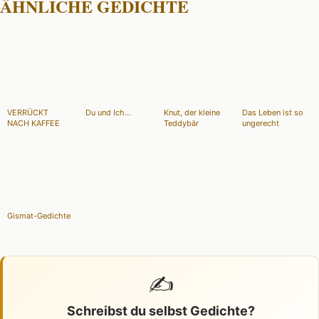
ÄHNLICHE GEDICHTE
VERRÜCKT
Du und Ich...
Knut, der kleine
Das Leben ist so
NACH KAFFEE
Teddybär
ungerecht
Gismat-Gedichte
✍️
Schreibst du selbst Gedichte?