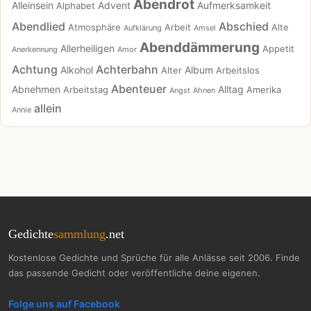
Abendrot
Alleinsein
Advent
Aufmerksamkeit
Alphabet
Abendlied
Abschied
Atmosphäre
Arbeit
Alte
Aufklärung
Amsel
Abenddämmerung
Allerheiligen
Appetit
Anerkennung
Amor
Achtung
Achterbahn
Alkohol
Album
Alter
Arbeitslos
Abenteuer
Abnehmen
Alltag
Arbeitstag
Amerika
Angst
Ahnen
allein
Annie
Gedichte
sammlung
.net
Kostenlose Gedichte und Sprüche für alle Anlässe seit 2006. Finde
das passende Gedicht oder veröffentliche deine eigenen.
Folge uns auf Facebook