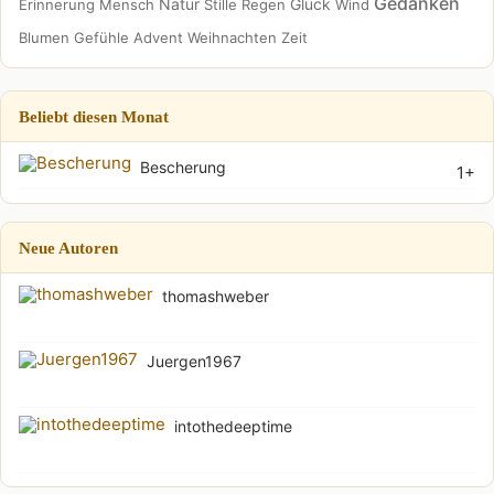
Gedanken
Natur
Glück
Erinnerung
Mensch
Stille
Regen
Wind
Blumen
Gefühle
Advent
Weihnachten
Zeit
Beliebt diesen Monat
Bescherung
1+
Neue Autoren
thomashweber
Juergen1967
intothedeeptime