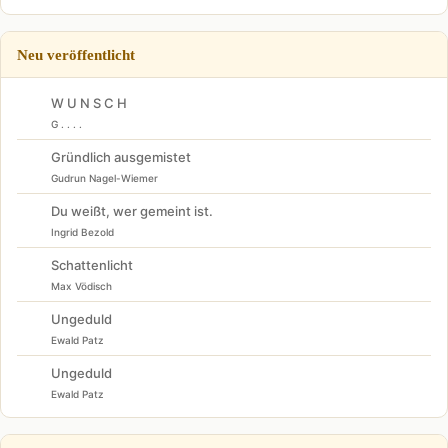
Neu veröffentlicht
W U N S C H
G . . . .
Gründlich ausgemistet
Gudrun Nagel-Wiemer
Du weißt, wer gemeint ist.
Ingrid Bezold
Schattenlicht
Max Vödisch
Ungeduld
Ewald Patz
Ungeduld
Ewald Patz