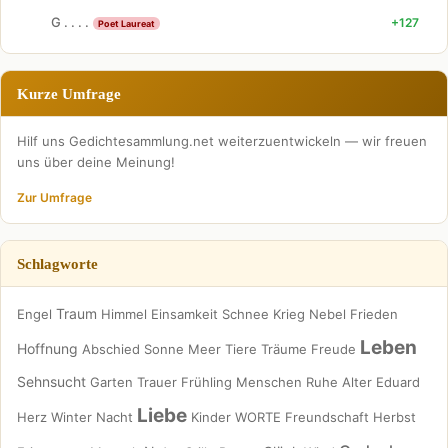
G . . . .
+127
Poet Laureat
Kurze Umfrage
Hilf uns Gedichtesammlung.net weiterzuentwickeln — wir freuen
uns über deine Meinung!
Zur Umfrage
Schlagworte
Traum
Engel
Himmel
Einsamkeit
Schnee
Krieg
Nebel
Frieden
Leben
Hoffnung
Abschied
Sonne
Meer
Tiere
Träume
Freude
Sehnsucht
Garten
Trauer
Frühling
Menschen
Ruhe
Alter
Eduard
Liebe
Herz
Winter
Nacht
Kinder
WORTE
Freundschaft
Herbst