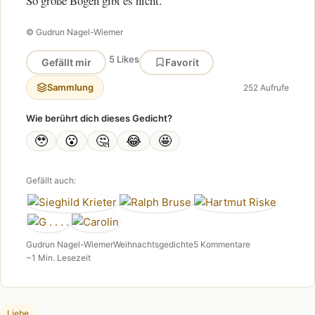
So große Bögen gibt es nicht.
© Gudrun Nagel-Wiemer
5 Likes
Gefällt mir
Favorit
Sammlung
252 Aufrufe
Wie berührt dich dieses Gedicht?
🥹
😮
🤔
😂
🤩
Gefällt auch:
Gudrun Nagel-Wiemer
Weihnachtsgedichte
5 Kommentare
~1 Min. Lesezeit
Liebe