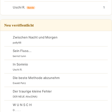
Uschi R.
1
Barde
Neu veröffentlicht
Zwischen Nacht und Morgen
pally66
Sein Fluss...
bernd tunn
In Somnio
Uschi R.
Die beste Methode abzunehm
Ewald Patz
Der traurige kleine Fehler
DER NEUE Alte(DNA)
W U N S C H
G . . . .