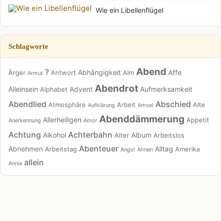
Wie ein Libellenflügel
Schlagworte
Abend
?
Abhängigkeit
Affe
Ärger
Antwort
Alm
Armut
Abendrot
Alleinsein
Advent
Aufmerksamkeit
Alphabet
Abendlied
Abschied
Atmosphäre
Arbeit
Alte
Aufklärung
Amsel
Abenddämmerung
Allerheiligen
Appetit
Anerkennung
Amor
Achtung
Achterbahn
Alkohol
Album
Alter
Arbeitslos
Abenteuer
Abnehmen
Alltag
Arbeitstag
Amerika
Angst
Ahnen
allein
Annie