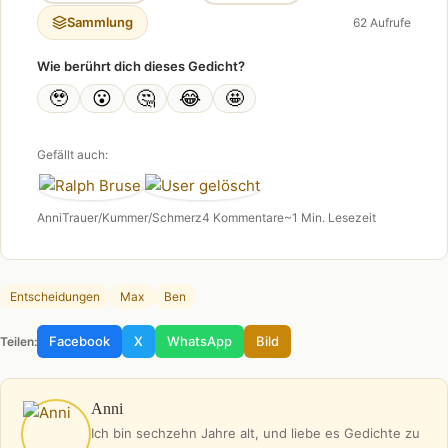
Sammlung
62 Aufrufe
Wie berührt dich dieses Gedicht?
🥹
😮
🤔
😂
🤩
Gefällt auch:
Anni
Trauer/Kummer/Schmerz
4 Kommentare
~1 Min. Lesezeit
Entscheidungen
Max
Ben
Facebook
X
WhatsApp
Bild
Teilen:
Anni
Ich bin sechzehn Jahre alt, und liebe es Gedichte zu