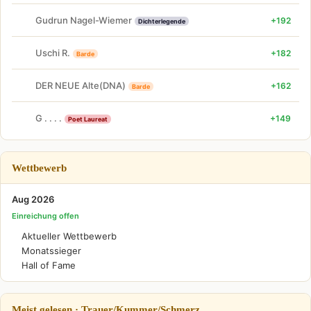
Gudrun Nagel-Wiemer
+192
Dichterlegende
Uschi R.
+182
Barde
DER NEUE Alte(DNA)
+162
Barde
G . . . .
+149
Poet Laureat
Wettbewerb
Aug 2026
Einreichung offen
Aktueller Wettbewerb
Monatssieger
Hall of Fame
Meist gelesen · Trauer/Kummer/Schmerz