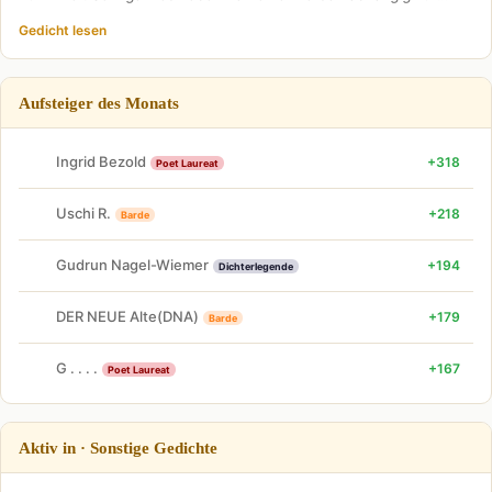
Gedicht lesen
Aufsteiger des Monats
Ingrid Bezold
+318
Poet Laureat
Uschi R.
+218
Barde
Gudrun Nagel-Wiemer
+194
Dichterlegende
DER NEUE Alte(DNA)
+179
Barde
G . . . .
+167
Poet Laureat
Aktiv in · Sonstige Gedichte