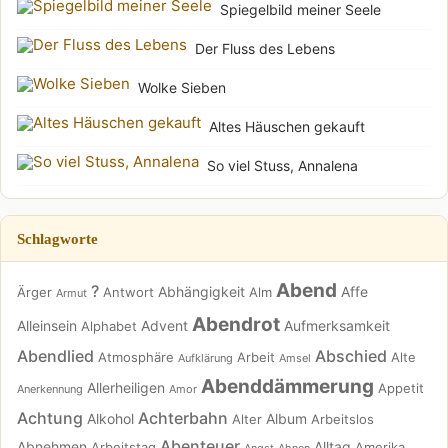
Spiegelbild meiner Seele
Der Fluss des Lebens
Wolke Sieben
Altes Häuschen gekauft
So viel Stuss, Annalena
Schlagworte
Abend
?
Abhängigkeit
Affe
Ärger
Antwort
Alm
Armut
Abendrot
Alleinsein
Advent
Aufmerksamkeit
Alphabet
Abendlied
Abschied
Atmosphäre
Arbeit
Alte
Aufklärung
Amsel
Abenddämmerung
Allerheiligen
Appetit
Anerkennung
Amor
Achtung
Achterbahn
Alkohol
Album
Alter
Arbeitslos
Abenteuer
Abnehmen
Alltag
Arbeitstag
Amerika
Angst
Ahnen