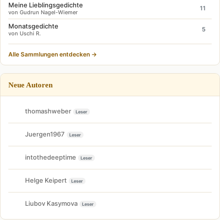
Meine Lieblingsgedichte
11
von Gudrun Nagel-Wiemer
Monatsgedichte
5
von Uschi R.
Alle Sammlungen entdecken →
Neue Autoren
thomashweber
Leser
Juergen1967
Leser
intothedeeptime
Leser
Helge Keipert
Leser
Liubov Kasymova
Leser