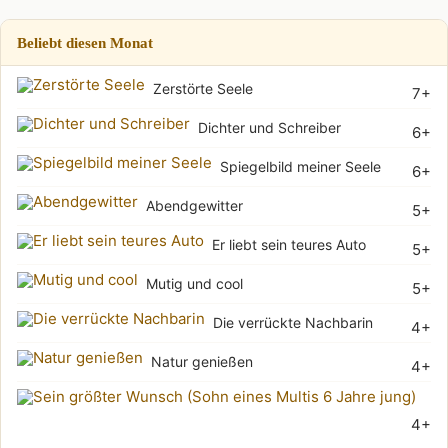
Beliebt diesen Monat
Zerstörte Seele
7+
Dichter und Schreiber
6+
Spiegelbild meiner Seele
6+
Abendgewitter
5+
Er liebt sein teures Auto
5+
Mutig und cool
5+
Die verrückte Nachbarin
4+
Natur genießen
4+
Sei
4+
grö