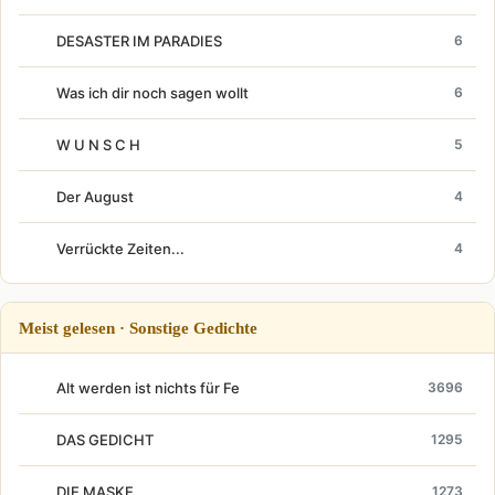
DESASTER IM PARADIES
6
Was ich dir noch sagen wollt
6
W U N S C H
5
Der August
4
Verrückte Zeiten...
4
Meist gelesen · Sonstige Gedichte
Alt werden ist nichts für Fe
3696
DAS GEDICHT
1295
DIE MASKE
1273