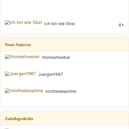
Wu
(Soh
Ich bin wie Obst
4+
Neue Autoren
thomashweber
Juergen1967
intothedeeptime
Zufallsgedichte