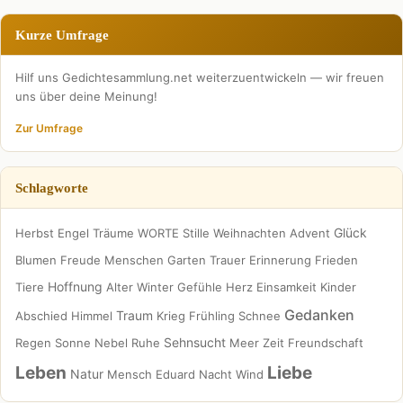
Kurze Umfrage
Hilf uns Gedichtesammlung.net weiterzuentwickeln — wir freuen
uns über deine Meinung!
Zur Umfrage
Schlagworte
Glück
Herbst
Engel
Träume
WORTE
Stille
Weihnachten
Advent
Blumen
Freude
Menschen
Garten
Trauer
Erinnerung
Frieden
Hoffnung
Tiere
Alter
Winter
Gefühle
Herz
Einsamkeit
Kinder
Gedanken
Traum
Abschied
Himmel
Krieg
Frühling
Schnee
Sehnsucht
Regen
Sonne
Nebel
Ruhe
Meer
Zeit
Freundschaft
Leben
Liebe
Natur
Mensch
Eduard
Nacht
Wind