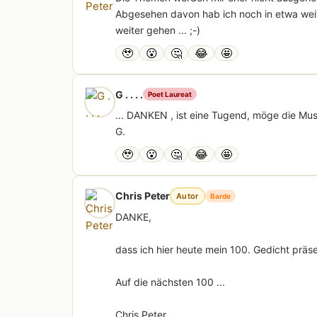
Abgesehen davon hab ich noch in etwa weite
weiter gehen ... ;-)
🥹
😮
🤔
😂
🤩
G . . . .
Poet Laureat
... DANKEN , ist eine Tugend, möge die Mus
G.
🥹
😮
🤔
😂
🤩
Chris Peter
Autor
Barde
DANKE,
dass ich hier heute mein 100. Gedicht präse
Auf die nächsten 100 ...
Chris Peter