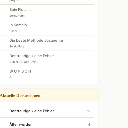
pally66
Sein Fluss...
bernd tunn
In Somnio
Uschi R.
Die beste Methode abzunehm
Ewald Patz
Der traurige kleine Fehler
DER NEUE Alte(DNA)
W U N S C H
G . . . .
Aktuelle Diskussionen
Der traurige kleine Fehler
11
Älter werden
6