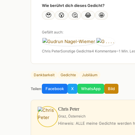
Wie berührt dich dieses Gedicht?
🥹
😮
🤔
😂
🤩
Gefällt auch:
Chris Peter
Sonstige Gedichte
4 Kommentare
~1 Min. Le
Dankbarkeit
Gedichte
Jubiläum
Facebook
X
WhatsApp
Bild
Teilen:
Chris Peter
Graz, Österreich
Hinweis: ALLE meine Gedichte werden hi