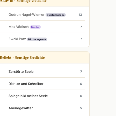
Aktiv in · Sonstige Gedichte
Gudrun Nagel-Wiemer
13
Dichterlegende
Max Vödisch
7
Dichter
Ewald Patz
7
Dichterlegende
Beliebt · Sonstige Gedichte
Zerstörte Seele
7
Dichter und Schreiber
6
Spiegelbild meiner Seele
6
Abendgewitter
5