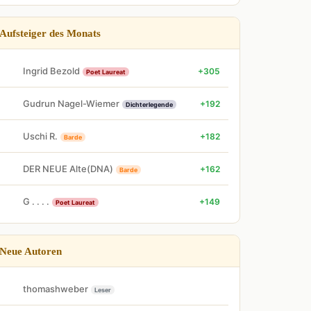
Aufsteiger des Monats
Ingrid Bezold
+305
Poet Laureat
Gudrun Nagel-Wiemer
+192
Dichterlegende
Uschi R.
+182
Barde
DER NEUE Alte(DNA)
+162
Barde
G . . . .
+149
Poet Laureat
Neue Autoren
thomashweber
Leser