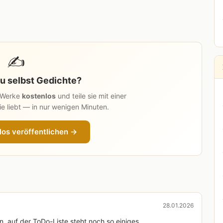
✍️
u selbst Gedichte?
n Werke
kostenlos
und teile sie mit einer
e liebt — in nur wenigen Minuten.
los veröffentlichen →
28.01.2026
 auf der ToDo-Liste steht noch so einiges.