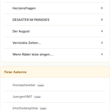
Herzensfragen
6
DESASTER IM PARADIES
6
Der August
4
Verrückte Zeiten...
4
Wenn Räder leise singen....
4
Neue Autoren
thomashweber
Leser
Juergen1967
Leser
intothedeeptime
Leser