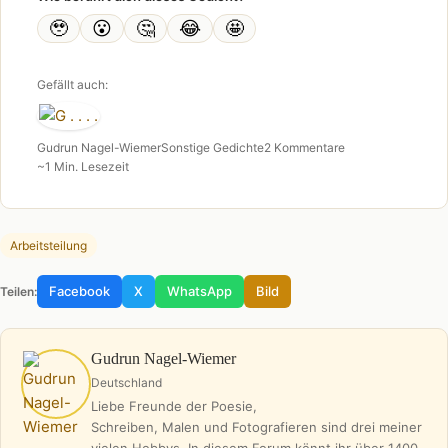
🥹
😮
🤔
😂
🤩
Gefällt auch:
Gudrun Nagel-Wiemer
Sonstige Gedichte
2 Kommentare
~1 Min. Lesezeit
Arbeitsteilung
Facebook
X
WhatsApp
Bild
Teilen:
Gudrun Nagel-Wiemer
Deutschland
Liebe Freunde der Poesie,
Schreiben, Malen und Fotografieren sind drei meiner
vielen Hobbys. In diesem Forum könnt ihr über 1400