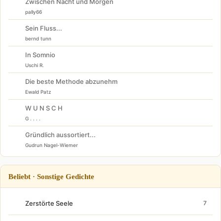
Zwischen Nacht und Morgen
pally66
Sein Fluss...
bernd tunn
In Somnio
Uschi R.
Die beste Methode abzunehm
Ewald Patz
W U N S C H
G . . . .
Gründlich aussortiert...
Gudrun Nagel-Wiemer
Beliebt · Sonstige Gedichte
Zerstörte Seele
7