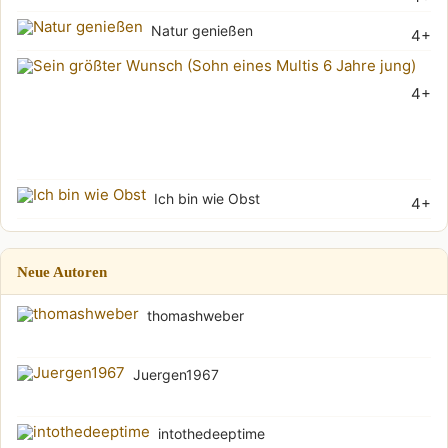
Natur genießen
4+
Sei
4+
grö
Wu
(Soh
Ich bin wie Obst
4+
Neue Autoren
thomashweber
Juergen1967
intothedeeptime