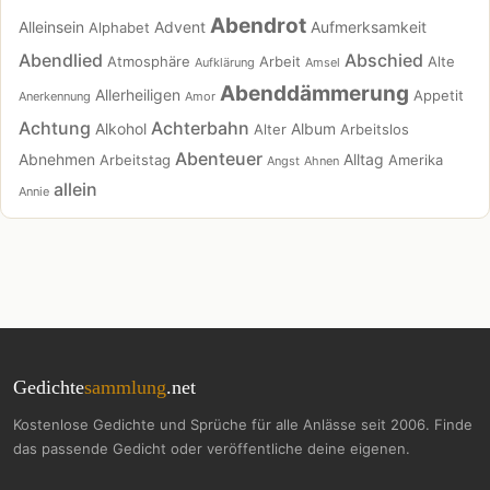
Abendrot
Alleinsein
Advent
Aufmerksamkeit
Alphabet
Abendlied
Abschied
Atmosphäre
Arbeit
Alte
Aufklärung
Amsel
Abenddämmerung
Allerheiligen
Appetit
Anerkennung
Amor
Achtung
Achterbahn
Alkohol
Album
Alter
Arbeitslos
Abenteuer
Abnehmen
Alltag
Arbeitstag
Amerika
Angst
Ahnen
allein
Annie
Gedichte
sammlung
.net
Kostenlose Gedichte und Sprüche für alle Anlässe seit 2006. Finde
das passende Gedicht oder veröffentliche deine eigenen.