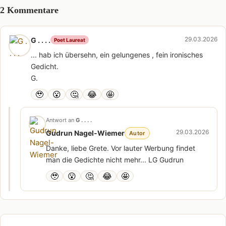
2 Kommentare
29.03.2026
G . . . .
Poet Laureat
... hab ich übersehn, ein gelungenes , fein ironisches
Gedicht.
G.
🥹
😮
🤔
😂
🤩
Antwort an
G . . . .
29.03.2026
Gudrun Nagel-Wiemer
Autor
Danke, liebe Grete. Vor lauter Werbung findet
man die Gedichte nicht mehr... LG Gudrun
🥹
😮
🤔
😂
🤩