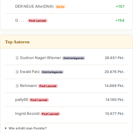
DER NEUE Alte(DNA)
+157
Barde
G . . . .
+154
Poet Laureat
Top Autoren
🥇 Gudrun Nagel-Wiemer
28.651 Pkt.
Dichterlegende
🥈 Ewald Patz
20.676 Pkt.
Dichterlegende
🥉 Rehmann
14.869 Pkt.
Poet Laureat
pally66
14.190 Pkt.
Poet Laureat
Ingrid Bezold
10.677 Pkt.
Poet Laureat
Wie erhält man Punkte?