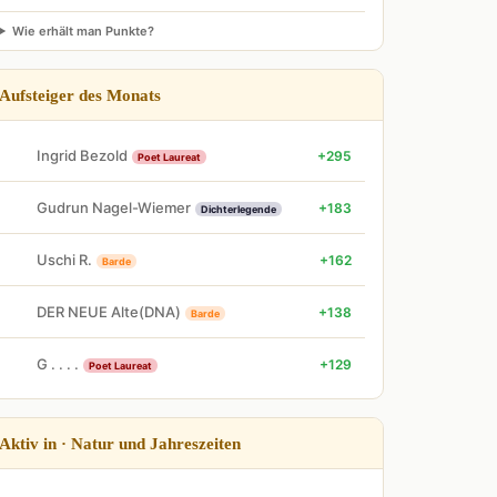
Wie erhält man Punkte?
Aufsteiger des Monats
Ingrid Bezold
+295
Poet Laureat
Gudrun Nagel-Wiemer
+183
Dichterlegende
Uschi R.
+162
Barde
DER NEUE Alte(DNA)
+138
Barde
G . . . .
+129
Poet Laureat
Aktiv in · Natur und Jahreszeiten