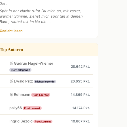
Gast
Spät in der Nacht rufst Du mich an, mit zarter,
warmer Stimme, ziehst mich spontan in deinen
Bann, raubst mir im Nu die …
Gedicht lesen
Top Autoren
🥇 Gudrun Nagel-Wiemer
28.642 Pkt.
Dichterlegende
🥈 Ewald Patz
20.655 Pkt.
Dichterlegende
🥉 Rehmann
14.869 Pkt.
Poet Laureat
pally66
14.174 Pkt.
Poet Laureat
Ingrid Bezold
10.667 Pkt.
Poet Laureat