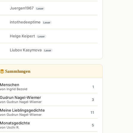
Juergen1967
Leser
intothedeeptime
Leser
Helge Keipert
Leser
Liubov Kasymova
Leser
Sammlungen
Menschen
1
von Ingrid Bezold
Gudrun Nagel-Wiemer
3
von Gudrun Nagel-Wiemer
Meine Lieblingsgedichte
11
von Gudrun Nagel-Wiemer
Monatsgedichte
5
von Uschi R.