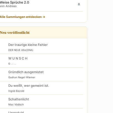
Weise Sprüche 2.0
8
von Andreas
Alle Sammlungen entdecken →
Neu veröffentlicht
Der traurige kleine Fehler
DER NEUE Alte(DNA)
W U N S C H
G . . . .
Gründlich ausgemistet
Gudrun Nagel-Wiemer
Du weißt, wer gemeint ist.
Ingrid Bezold
Schattenlicht
Max Vödisch
Ungeduld