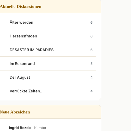
Aktuelle Diskussionen
Älter werden
6
Herzensfragen
6
DESASTER IM PARADIES
6
Im Rosenrund
5
Der August
4
Verrückte Zeiten...
4
Neue Abzeichen
Ingrid Bezold
· Kurator