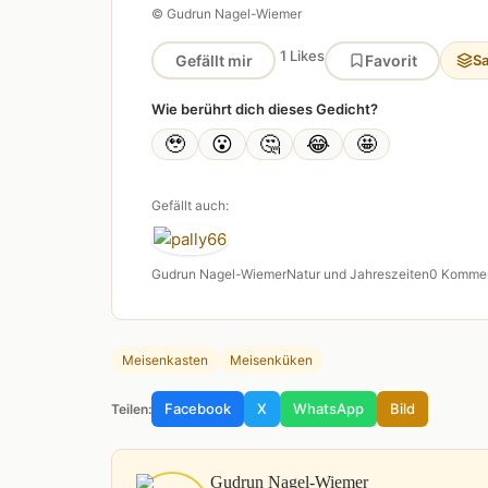
© Gudrun Nagel-Wiemer
1 Likes
Gefällt mir
Favorit
S
Wie berührt dich dieses Gedicht?
🥹
😮
🤔
😂
🤩
Gefällt auch:
Gudrun Nagel-Wiemer
Natur und Jahreszeiten
0 Komme
Meisenkasten
Meisenküken
Facebook
X
WhatsApp
Bild
Teilen:
Gudrun Nagel-Wiemer