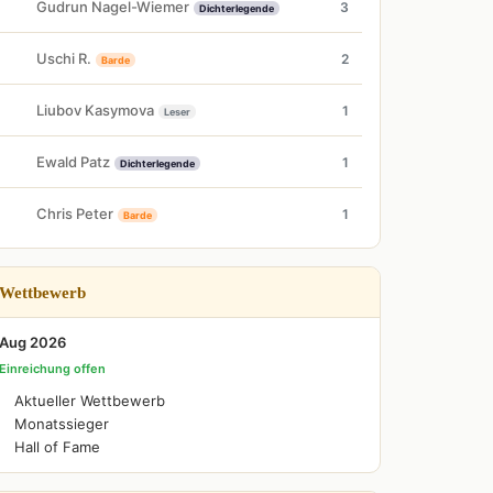
Gudrun Nagel-Wiemer
3
Dichterlegende
Uschi R.
2
Barde
Liubov Kasymova
1
Leser
Ewald Patz
1
Dichterlegende
Chris Peter
1
Barde
Wettbewerb
Aug 2026
Einreichung offen
Aktueller Wettbewerb
Monatssieger
Hall of Fame