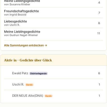
meine Lieblingsgedichte
4
von Susanne Krieber
Freundschaftsgedichte
7
von Ingrid Bezold
Liebesgedichte
6
von Uschi R.
Meine Lieblingsgedichte
11
von Gudrun Nagel-Wiemer
Alle Sammlungen entdecken →
Aktiv in · Gedichte über Glück
Ewald Patz
6
Dichterlegende
Uschi R.
1
Barde
DER NEUE Alte(DNA)
1
Barde