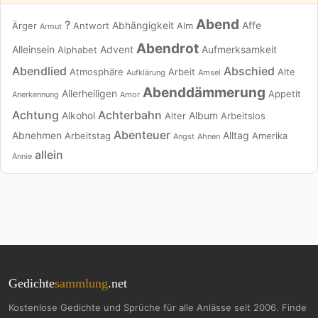
Abend
?
Abhängigkeit
Affe
Ärger
Antwort
Alm
Armut
Abendrot
Alleinsein
Advent
Aufmerksamkeit
Alphabet
Abendlied
Abschied
Atmosphäre
Arbeit
Alte
Aufklärung
Amsel
Abenddämmerung
Allerheiligen
Appetit
Anerkennung
Amor
Achtung
Achterbahn
Alkohol
Album
Alter
Arbeitslos
Abenteuer
Abnehmen
Alltag
Arbeitstag
Amerika
Angst
Ahnen
allein
Annie
Gedichte
sammlung
.net
Kostenlose Gedichte und Sprüche für alle Anlässe seit 2006. Finde