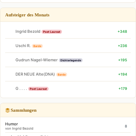
Aufsteiger des Monats
Ingrid Bezold
+348
Poet Laureat
Uschi R.
+236
Barde
Gudrun Nagel-Wiemer
+195
Dichterlegende
DER NEUE Alte(DNA)
+194
Barde
G . . . .
+179
Poet Laureat
Sammlungen
Humor
8
von Ingrid Bezold