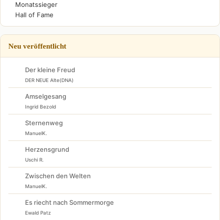
Monatssieger
Hall of Fame
Neu veröffentlicht
Der kleine Freud
DER NEUE Alte(DNA)
Amselgesang
Ingrid Bezold
Sternenweg
ManuelK.
Herzensgrund
Uschi R.
Zwischen den Welten
ManuelK.
Es riecht nach Sommermorge
Ewald Patz