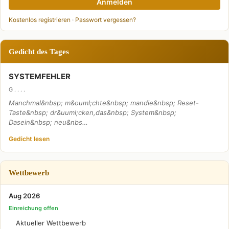
Anmelden
Kostenlos registrieren
·
Passwort vergessen?
Gedicht des Tages
SYSTEMFEHLER
G . . . .
Manchmal&nbsp; m&ouml;chte&nbsp; mandie&nbsp; Reset-
Taste&nbsp; dr&uuml;cken,das&nbsp; System&nbsp;
Dasein&nbsp; neu&nbs…
Gedicht lesen
Wettbewerb
Aug 2026
Einreichung offen
Aktueller Wettbewerb