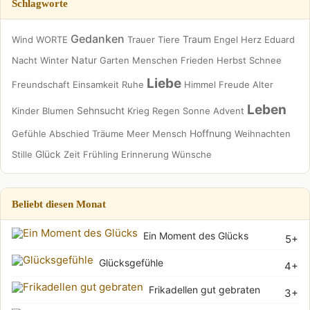
Schlagworte
Gedanken
Traum
Wind
WORTE
Trauer
Tiere
Engel
Herz
Eduard
Natur
Nacht
Winter
Garten
Menschen
Frieden
Herbst
Schnee
Liebe
Freundschaft
Einsamkeit
Ruhe
Himmel
Freude
Alter
Leben
Sehnsucht
Kinder
Blumen
Krieg
Regen
Sonne
Advent
Hoffnung
Gefühle
Abschied
Träume
Meer
Mensch
Weihnachten
Glück
Stille
Zeit
Frühling
Erinnerung
Wünsche
Beliebt diesen Monat
Ein Moment des Glücks
5+
Glücksgefühle
4+
Frikadellen gut gebraten
3+