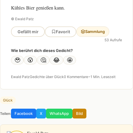
Kühles Bier genießen kann.
© Ewald Patz
Gefällt mir
Favorit
Sammlung
53 Aufrufe
Wie berührt dich dieses Gedicht?
🥹
😮
🤔
😂
🤩
Ewald Patz
Gedichte über Glück
0 Kommentare
~1 Min. Lesezeit
Glück
Facebook
X
WhatsApp
Bild
Teilen: