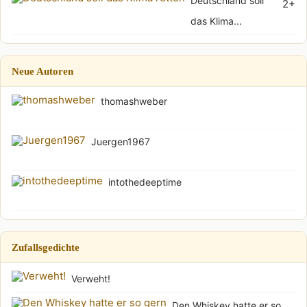
Deutschland soll
2+
das Klima...
Neue Autoren
thomashweber
Juergen1967
intothedeeptime
Zufallsgedichte
Verweht!
Den Whiskey hatte er so