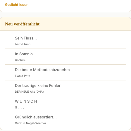
Gedicht lesen
Neu veröffentlicht
Sein Fluss...
bernd tunn
In Somnio
Uschi R.
Die beste Methode abzunehm
Ewald Patz
Der traurige kleine Fehler
DER NEUE Alte(DNA)
W U N S C H
G . . . .
Gründlich aussortiert...
Gudrun Nagel-Wiemer