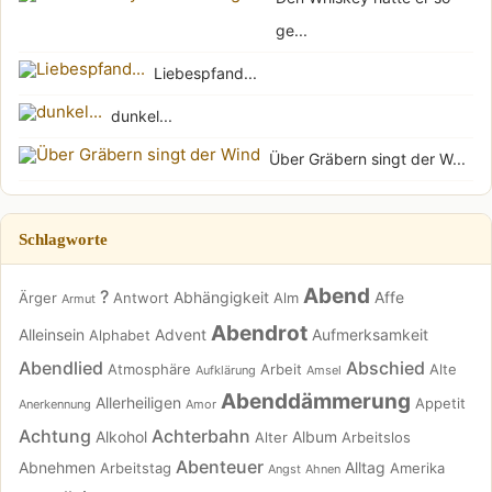
ge...
Liebespfand...
dunkel...
Über Gräbern singt der W...
Schlagworte
Abend
?
Abhängigkeit
Affe
Ärger
Antwort
Alm
Armut
Abendrot
Alleinsein
Advent
Aufmerksamkeit
Alphabet
Abendlied
Abschied
Atmosphäre
Arbeit
Alte
Aufklärung
Amsel
Abenddämmerung
Allerheiligen
Appetit
Anerkennung
Amor
Achtung
Achterbahn
Alkohol
Album
Alter
Arbeitslos
Abenteuer
Abnehmen
Alltag
Arbeitstag
Amerika
Angst
Ahnen