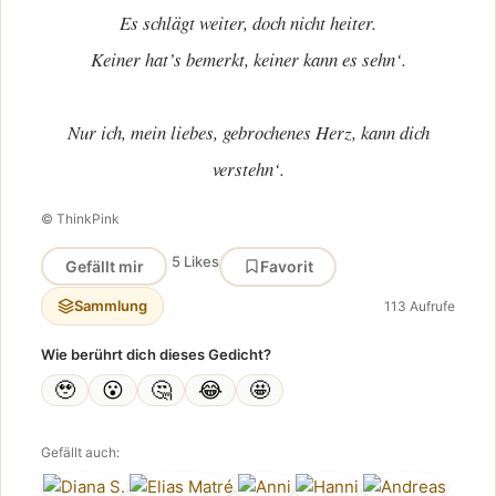
Es schlägt weiter, doch nicht heiter.
Keiner hat’s bemerkt, keiner kann es sehn‘.
Nur ich, mein liebes, gebrochenes Herz, kann dich
verstehn‘.
© ThinkPink
5 Likes
Gefällt mir
Favorit
Sammlung
113 Aufrufe
Wie berührt dich dieses Gedicht?
🥹
😮
🤔
😂
🤩
Gefällt auch: