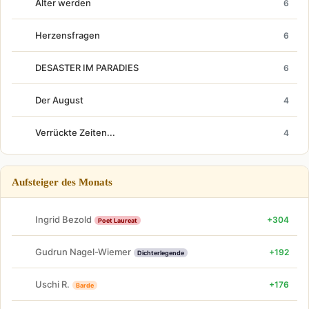
Älter werden
6
Herzensfragen
6
DESASTER IM PARADIES
6
Der August
4
Verrückte Zeiten...
4
Aufsteiger des Monats
Ingrid Bezold
+304
Poet Laureat
Gudrun Nagel-Wiemer
+192
Dichterlegende
Uschi R.
+176
Barde