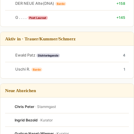
DER NEUE Alte(DNA)
+158
Barde
G . . . .
+145
Poet Laureat
Aktiv in · Trauer/Kummer/Schmerz
Ewald Patz
4
Dichterlegende
Uschi R.
1
Barde
Neue Abzeichen
Chris Peter
· Stammgast
Ingrid Bezold
· Kurator
Gudrun Nagel-Wiemer
· Kurator