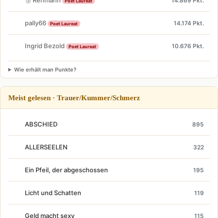
14.869 Pkt.
Poet Laureat
pally66
14.174 Pkt.
Poet Laureat
Ingrid Bezold
10.676 Pkt.
Poet Laureat
Wie erhält man Punkte?
Meist gelesen · Trauer/Kummer/Schmerz
ABSCHIED
895
ALLERSEELEN
322
Ein Pfeil, der abgeschossen
195
Licht und Schatten
119
Geld macht sexy
115