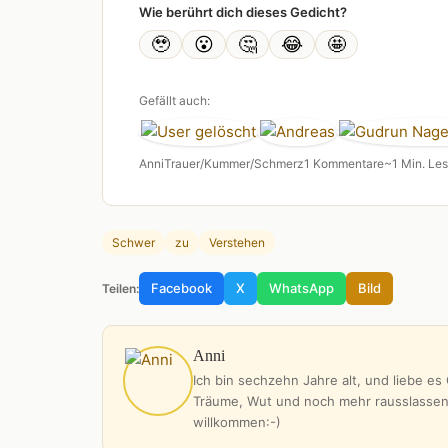
Wie berührt dich dieses Gedicht?
🥹
😮
🤔
😂
🤩
Gefällt auch:
Anni
Trauer/Kummer/Schmerz
1 Kommentare
~1 Min. Les
Schwer
zu
Verstehen
Facebook
X
WhatsApp
Bild
Teilen:
Anni
Ich bin sechzehn Jahre alt, und liebe e
Träume, Wut und noch mehr rausslassen k
willkommen:-)