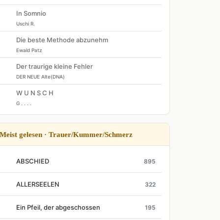
In Somnio
Uschi R.
Die beste Methode abzunehm
Ewald Patz
Der traurige kleine Fehler
DER NEUE Alte(DNA)
W U N S C H
G . . . .
Meist gelesen · Trauer/Kummer/Schmerz
ABSCHIED
895
ALLERSEELEN
322
Ein Pfeil, der abgeschossen
195