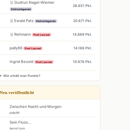
🥇 Gudrun Nagel-Wiemer
28.651 Pkt.
Dichterlegende
🥈 Ewald Patz
20.671 Pkt.
Dichterlegende
🥉 Rehmann
14.869 Pkt.
Poet Laureat
pally66
14.186 Pkt.
Poet Laureat
Ingrid Bezold
10.676 Pkt.
Poet Laureat
Wie erhält man Punkte?
Neu veröffentlicht
Zwischen Nacht und Morgen
pally66
Sein Fluss...
bernd tunn