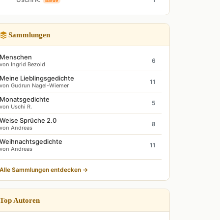
Barde
Sammlungen
Menschen
6
von Ingrid Bezold
Meine Lieblingsgedichte
11
von Gudrun Nagel-Wiemer
Monatsgedichte
5
von Uschi R.
Weise Sprüche 2.0
8
von Andreas
Weihnachtsgedichte
11
von Andreas
Alle Sammlungen entdecken →
Top Autoren