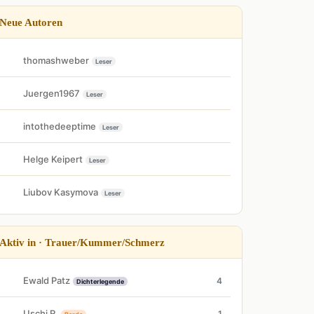
Neue Autoren
thomashweber
Leser
Juergen1967
Leser
intothedeeptime
Leser
Helge Keipert
Leser
Liubov Kasymova
Leser
Aktiv in · Trauer/Kummer/Schmerz
Ewald Patz
4
Dichterlegende
Uschi R.
1