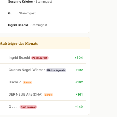
Susanne Krieber
· Stammgast
G . . . .
· Stammgast
Ingrid Bezold
· Stammgast
Aufsteiger des Monats
Ingrid Bezold
+304
Poet Laureat
Gudrun Nagel-Wiemer
+192
Dichterlegende
Uschi R.
+182
Barde
DER NEUE Alte(DNA)
+161
Barde
G . . . .
+149
Poet Laureat