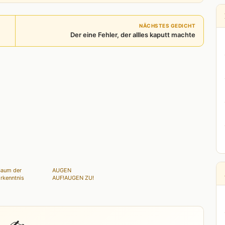
NÄCHSTES GEDICHT
Der eine Fehler, der allles kaputt machte
Baum der
AUGEN
rkenntnis
AUF!AUGEN ZU!