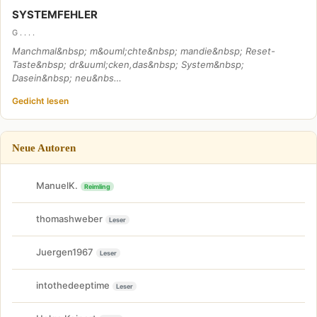
SYSTEMFEHLER
G . . . .
Manchmal&nbsp; m&ouml;chte&nbsp; mandie&nbsp; Reset-
Taste&nbsp; dr&uuml;cken,das&nbsp; System&nbsp;
Dasein&nbsp; neu&nbs…
Gedicht lesen
Neue Autoren
ManuelK.
Reimling
thomashweber
Leser
Juergen1967
Leser
intothedeeptime
Leser