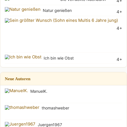
4+
Natur genießen
4+
Sei
4+
grö
Wu
(Soh
Ich bin wie Obst
4+
Neue Autoren
ManuelK.
thomashweber
Juergen1967