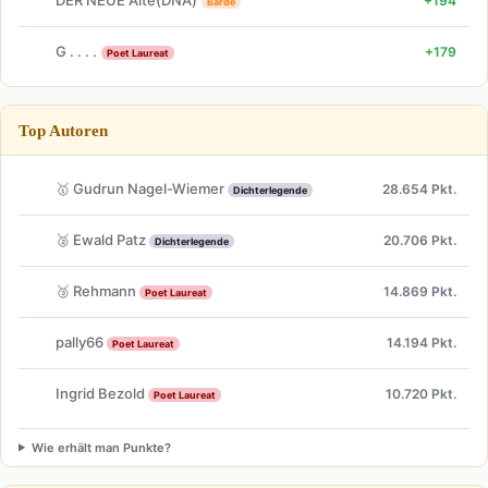
DER NEUE Alte(DNA)
+194
Barde
G . . . .
+179
Poet Laureat
Top Autoren
🥇 Gudrun Nagel-Wiemer
28.654 Pkt.
Dichterlegende
🥈 Ewald Patz
20.706 Pkt.
Dichterlegende
🥉 Rehmann
14.869 Pkt.
Poet Laureat
pally66
14.194 Pkt.
Poet Laureat
Ingrid Bezold
10.720 Pkt.
Poet Laureat
Wie erhält man Punkte?