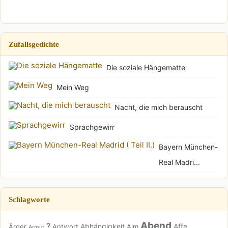
Zufallsgedichte
Die soziale Hängematte
Mein Weg
Nacht, die mich berauscht
Sprachgewirr
Bayern München-
Real Madri...
Schlagworte
Abend
?
Abhängigkeit
Affe
Ärger
Antwort
Alm
Armut