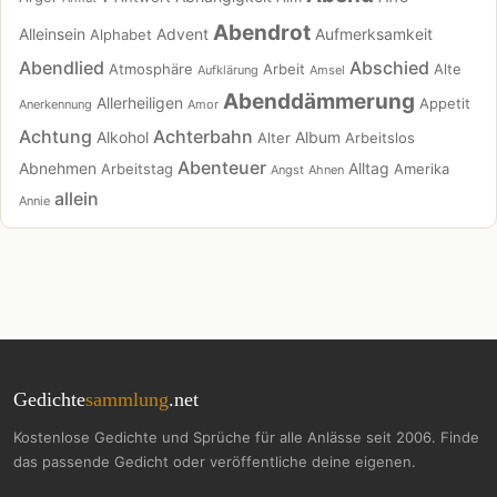
Abendrot
Alleinsein
Advent
Aufmerksamkeit
Alphabet
Abendlied
Abschied
Atmosphäre
Arbeit
Alte
Aufklärung
Amsel
Abenddämmerung
Allerheiligen
Appetit
Anerkennung
Amor
Achtung
Achterbahn
Alkohol
Album
Alter
Arbeitslos
Abenteuer
Abnehmen
Alltag
Arbeitstag
Amerika
Angst
Ahnen
allein
Annie
Gedichte
sammlung
.net
Kostenlose Gedichte und Sprüche für alle Anlässe seit 2006. Finde
das passende Gedicht oder veröffentliche deine eigenen.