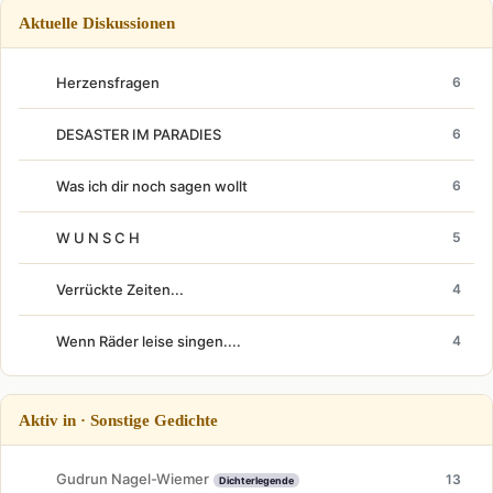
Aktuelle Diskussionen
Herzensfragen
6
DESASTER IM PARADIES
6
Was ich dir noch sagen wollt
6
W U N S C H
5
Verrückte Zeiten...
4
Wenn Räder leise singen....
4
Aktiv in · Sonstige Gedichte
Gudrun Nagel-Wiemer
13
Dichterlegende