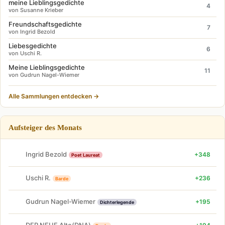
meine Lieblingsgedichte
4
von Susanne Krieber
Freundschaftsgedichte
7
von Ingrid Bezold
Liebesgedichte
6
von Uschi R.
Meine Lieblingsgedichte
11
von Gudrun Nagel-Wiemer
Alle Sammlungen entdecken →
Aufsteiger des Monats
Ingrid Bezold
+348
Poet Laureat
Uschi R.
+236
Barde
Gudrun Nagel-Wiemer
+195
Dichterlegende