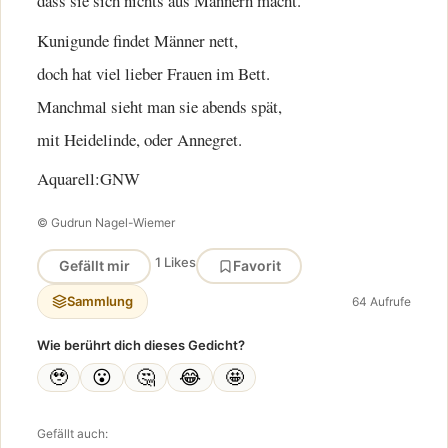
dass sie sich nichts aus Männern macht.
Kunigunde findet Männer nett,
doch hat viel lieber Frauen im Bett.
Manchmal sieht man sie abends spät,
mit Heidelinde, oder Annegret.
Aquarell:GNW
© Gudrun Nagel-Wiemer
1 Likes
Gefällt mir
Favorit
Sammlung
64 Aufrufe
Wie berührt dich dieses Gedicht?
🥹
😮
🤔
😂
🤩
Gefällt auch: