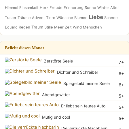
Himmel
Einsamkeit
Herz
Freude
Erinnerung
Sonne
Winter
Alter
Liebe
Trauer
Träume
Advent
Tiere
Wünsche
Blumen
Schnee
Traum
Eduard
Regen
Stille
Meer
Zeit
Wind
Menschen
Beliebt diesen Monat
Zerstörte Seele
7+
Dichter und Schreiber
6+
Spiegelbild meiner Seele
6+
Abendgewitter
5+
Er liebt sein teures Auto
5+
Mutig und cool
5+
Die verrückte Nachbarin