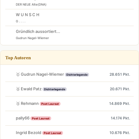
DER NEUE Alte(DNA)
W U N S C H
G . . . .
Gründlich aussortiert...
Gudrun Nagel-Wiemer
Top Autoren
🥇 Gudrun Nagel-Wiemer
28.651 Pkt.
Dichterlegende
🥈 Ewald Patz
20.671 Pkt.
Dichterlegende
🥉 Rehmann
14.869 Pkt.
Poet Laureat
pally66
14.174 Pkt.
Poet Laureat
Ingrid Bezold
10.676 Pkt.
Poet Laureat