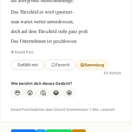
die allergrößte Menschenmenge.
Das Türschild es wird ignoriert-
man wartet weiter unverdrossen,
doch auf dem Türschild steht ganz groß:
Das Unternehmen ist geschlossen.
© Ewald Patz
Gefällt mir
Favorit
Sammlung
63 Aufrufe
Wie berührt dich dieses Gedicht?
🥹
😮
🤔
😂
🤩
Ewald Patz
Gedichte über Glück
0 Kommentare
~1 Min. Lesezeit