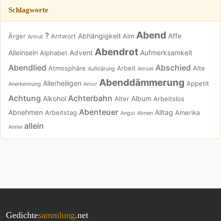
Schlagworte
Abend
?
Abhängigkeit
Affe
Ärger
Antwort
Alm
Armut
Abendrot
Alleinsein
Advent
Aufmerksamkeit
Alphabet
Abendlied
Abschied
Atmosphäre
Arbeit
Alte
Aufklärung
Amsel
Abenddämmerung
Allerheiligen
Appetit
Anerkennung
Amor
Achtung
Achterbahn
Alkohol
Album
Alter
Arbeitslos
Abenteuer
Abnehmen
Alltag
Arbeitstag
Amerika
Angst
Ahnen
allein
Annie
Gedichte
sammlung
.net