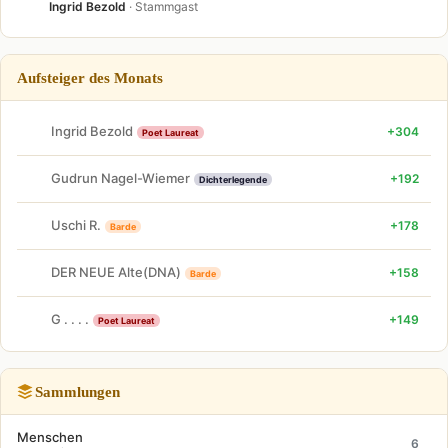
Ingrid Bezold
· Stammgast
Aufsteiger des Monats
Ingrid Bezold
+304
Poet Laureat
Gudrun Nagel-Wiemer
+192
Dichterlegende
Uschi R.
+178
Barde
DER NEUE Alte(DNA)
+158
Barde
G . . . .
+149
Poet Laureat
Sammlungen
Menschen
6