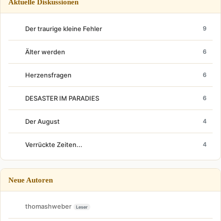
Aktuelle Diskussionen
Der traurige kleine Fehler
9
Älter werden
6
Herzensfragen
6
DESASTER IM PARADIES
6
Der August
4
Verrückte Zeiten...
4
Neue Autoren
thomashweber
Leser