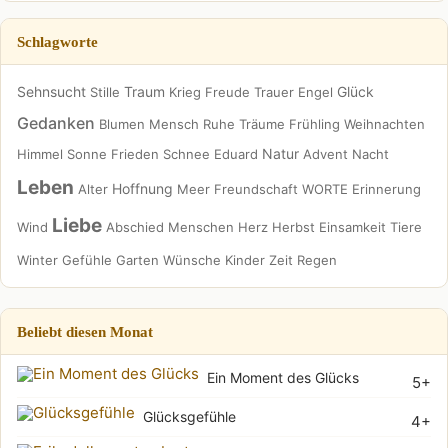
Schlagworte
Sehnsucht
Traum
Glück
Stille
Krieg
Freude
Trauer
Engel
Gedanken
Blumen
Mensch
Ruhe
Träume
Frühling
Weihnachten
Natur
Himmel
Sonne
Frieden
Schnee
Eduard
Advent
Nacht
Leben
Hoffnung
Alter
Meer
Freundschaft
WORTE
Erinnerung
Liebe
Wind
Abschied
Menschen
Herz
Herbst
Einsamkeit
Tiere
Winter
Gefühle
Garten
Wünsche
Kinder
Zeit
Regen
Beliebt diesen Monat
Ein Moment des Glücks
5+
Glücksgefühle
4+