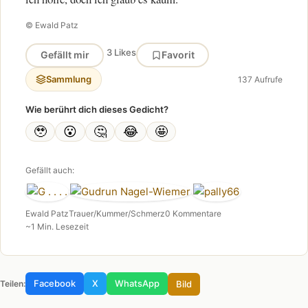
© Ewald Patz
3 Likes
Gefällt mir
Favorit
Sammlung
137 Aufrufe
Wie berührt dich dieses Gedicht?
🥹
😮
🤔
😂
🤩
Gefällt auch:
Ewald Patz
Trauer/Kummer/Schmerz
0 Kommentare
~1 Min. Lesezeit
Facebook
X
WhatsApp
Bild
Teilen: