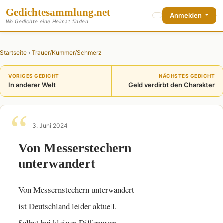
Gedichte
sammlung
.net
Anmelden
Wo Gedichte eine Heimat finden
Startseite
›
Trauer/Kummer/Schmerz
VORIGES GEDICHT
NÄCHSTES GEDICHT
In anderer Welt
Geld verdirbt den Charakter
3. Juni 2024
Von Messerstechern
unterwandert
Von Messernstechern unterwandert
ist Deutschland leider aktuell.
Selbst bei kleinen Differenzen