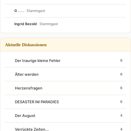
G . . . .
· Stammgast
Ingrid Bezold
· Stammgast
Aktuelle Diskussionen
Der traurige kleine Fehler
9
Älter werden
6
Herzensfragen
6
DESASTER IM PARADIES
6
Der August
4
Verrückte Zeiten...
4