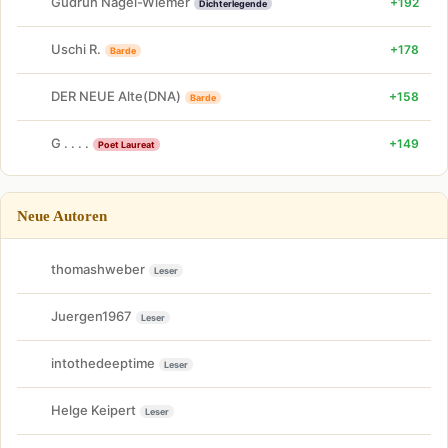
Gudrun Nagel-Wiemer
+192
Dichterlegende
Uschi R.
+178
Barde
DER NEUE Alte(DNA)
+158
Barde
G . . . .
+149
Poet Laureat
Neue Autoren
thomashweber
Leser
Juergen1967
Leser
intothedeeptime
Leser
Helge Keipert
Leser