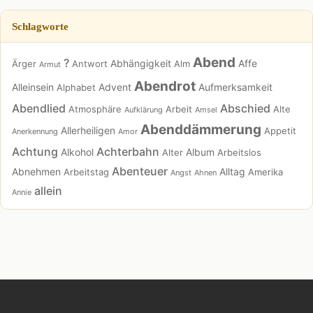
Schlagworte
Abend
?
Abhängigkeit
Affe
Ärger
Antwort
Alm
Armut
Abendrot
Alleinsein
Advent
Aufmerksamkeit
Alphabet
Abendlied
Abschied
Atmosphäre
Arbeit
Alte
Aufklärung
Amsel
Abenddämmerung
Allerheiligen
Appetit
Anerkennung
Amor
Achtung
Achterbahn
Alkohol
Album
Alter
Arbeitslos
Abenteuer
Abnehmen
Alltag
Arbeitstag
Amerika
Angst
Ahnen
allein
Annie