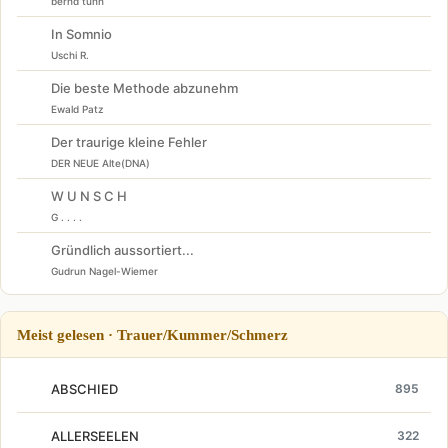
bernd tunn
In Somnio
Uschi R.
Die beste Methode abzunehm
Ewald Patz
Der traurige kleine Fehler
DER NEUE Alte(DNA)
W U N S C H
G . . . .
Gründlich aussortiert...
Gudrun Nagel-Wiemer
Meist gelesen · Trauer/Kummer/Schmerz
ABSCHIED
895
ALLERSEELEN
322