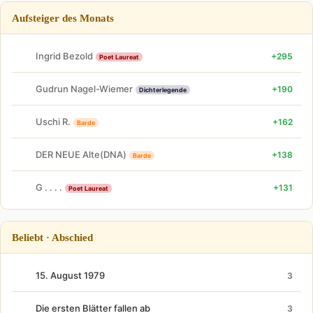
Aufsteiger des Monats
Ingrid Bezold
+295
Poet Laureat
Gudrun Nagel-Wiemer
+190
Dichterlegende
Uschi R.
+162
Barde
DER NEUE Alte(DNA)
+138
Barde
G . . . .
+131
Poet Laureat
Beliebt · Abschied
15. August 1979
3
Die ersten Blätter fallen ab
3