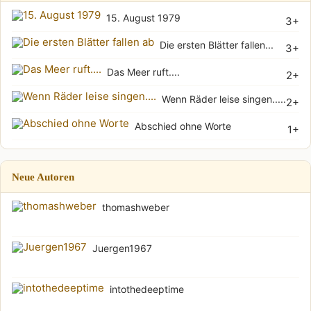
15. August 1979
3+
Die ersten Blätter fallen...
3+
Das Meer ruft....
2+
Wenn Räder leise singen.....
2+
Abschied ohne Worte
1+
Neue Autoren
thomashweber
Juergen1967
intothedeeptime