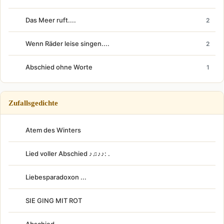
Das Meer ruft....
2
Wenn Räder leise singen....
2
Abschied ohne Worte
1
Zufallsgedichte
Atem des Winters
Lied voller Abschied ♪♫♪♪: .
Liebesparadoxon ...
SIE GING MIT ROT