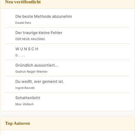
Neu veröffentlicht
Die beste Methode abzunehm
Ewald Patz
Der traurige kleine Fehler
DER NEUE Alte(DNA)
W U N S C H
G . . . .
Gründlich aussortiert...
Gudrun Nagel-Wiemer
Du weißt, wer gemeint ist.
Ingrid Bezold
Schattenlicht
Max Vödisch
Top Autoren