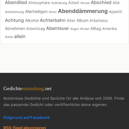
Abendlied
Abschied
Atmosphäre
Arbeit
Alte
Aufklärung
Amsel
Abenddämmerung
Allerheiligen
Appetit
Anerkennung
Amor
Achtung
Achterbahn
Alkohol
Album
Alter
Arbeitslos
Abenteuer
Abnehmen
Alltag
Arbeitstag
Amerika
Angst
Ahnen
allein
Annie
Gedichte
sammlung
.net
Kostenlose Gedichte und Sprüche für alle Anlässe seit 2006. Finde
das passende Gedicht oder veröffentliche deine eigenen.
Folge uns auf Facebook
RSS-Feed abonnieren