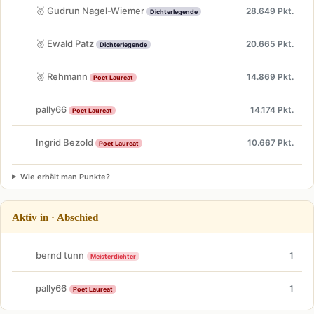
🥇 Gudrun Nagel-Wiemer
28.649 Pkt.
Dichterlegende
🥈 Ewald Patz
20.665 Pkt.
Dichterlegende
🥉 Rehmann
14.869 Pkt.
Poet Laureat
pally66
14.174 Pkt.
Poet Laureat
Ingrid Bezold
10.667 Pkt.
Poet Laureat
Wie erhält man Punkte?
Aktiv in · Abschied
bernd tunn
1
Meisterdichter
pally66
1
Poet Laureat