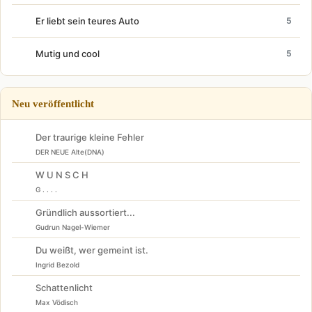
Er liebt sein teures Auto
5
Mutig und cool
5
Neu veröffentlicht
Der traurige kleine Fehler
DER NEUE Alte(DNA)
W U N S C H
G . . . .
Gründlich aussortiert...
Gudrun Nagel-Wiemer
Du weißt, wer gemeint ist.
Ingrid Bezold
Schattenlicht
Max Vödisch