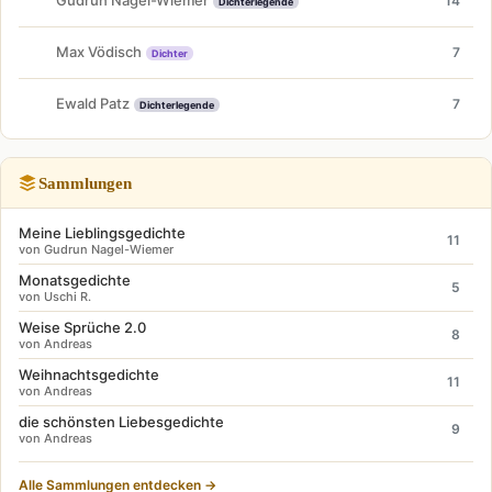
Gudrun Nagel-Wiemer
14
Dichterlegende
Max Vödisch
7
Dichter
Ewald Patz
7
Dichterlegende
Sammlungen
Meine Lieblingsgedichte
11
von Gudrun Nagel-Wiemer
Monatsgedichte
5
von Uschi R.
Weise Sprüche 2.0
8
von Andreas
Weihnachtsgedichte
11
von Andreas
die schönsten Liebesgedichte
9
von Andreas
Alle Sammlungen entdecken →