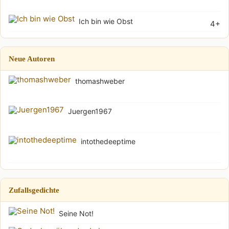
(Soh
Ich bin wie Obst
4+
Neue Autoren
thomashweber
Juergen1967
intothedeeptime
Zufallsgedichte
Seine Not!