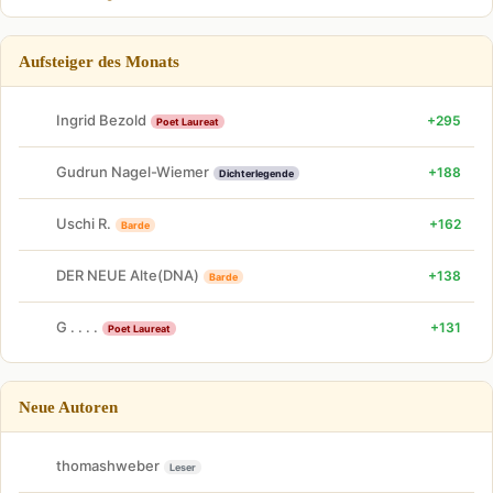
Aufsteiger des Monats
Ingrid Bezold
+295
Poet Laureat
Gudrun Nagel-Wiemer
+188
Dichterlegende
Uschi R.
+162
Barde
DER NEUE Alte(DNA)
+138
Barde
G . . . .
+131
Poet Laureat
Neue Autoren
thomashweber
Leser