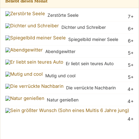
Beliebt diesen Monat
Zerstörte Seele
7+
Dichter und Schreiber
6+
Spiegelbild meiner Seele
6+
Abendgewitter
5+
Er liebt sein teures Auto
5+
Mutig und cool
5+
Die verrückte Nachbarin
4+
Natur genießen
4+
Sei
4+
grö
Wu