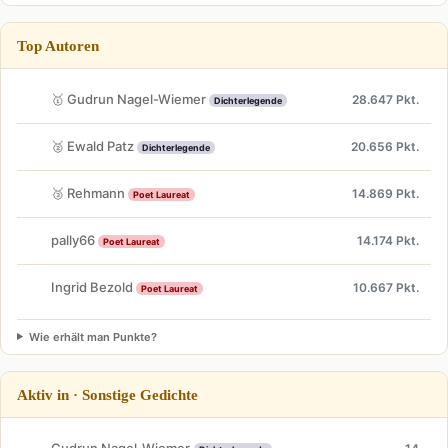
Top Autoren
🥇 Gudrun Nagel-Wiemer
28.647 Pkt.
Dichterlegende
🥈 Ewald Patz
20.656 Pkt.
Dichterlegende
🥉 Rehmann
14.869 Pkt.
Poet Laureat
pally66
14.174 Pkt.
Poet Laureat
Ingrid Bezold
10.667 Pkt.
Poet Laureat
Wie erhält man Punkte?
Aktiv in · Sonstige Gedichte