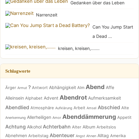
Gedanken über das Leben
Narrenzeit
Can You Jump Start
a Dead ...
kreisen, kreisen,.......
Schlagworte
Abend
?
Abhängigkeit
Affe
Ärger
Antwort
Alm
Armut
Abendrot
Alleinsein
Advent
Aufmerksamkeit
Alphabet
Abendlied
Abschied
Atmosphäre
Arbeit
Alte
Aufklärung
Amsel
Abenddämmerung
Allerheiligen
Appetit
Anerkennung
Amor
Achtung
Achterbahn
Alkohol
Album
Alter
Arbeitslos
Abenteuer
Abnehmen
Alltag
Arbeitstag
Amerika
Angst
Ahnen