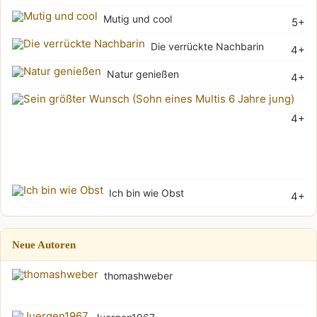
Mutig und cool
5+
Die verrückte Nachbarin
4+
Natur genießen
4+
Sei
4+
grö
Wu
(Soh
Ich bin wie Obst
4+
Neue Autoren
thomashweber