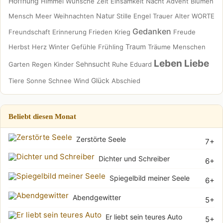
Hoffnung
Himmel
Wünsche
Zeit
Einsamkeit
Nacht
Advent
Blumen
Natur
Mensch
Meer
Weihnachten
Stille
Engel
Trauer
Alter
WORTE
Gedanken
Freundschaft
Erinnerung
Frieden
Krieg
Freude
Traum
Herbst
Herz
Winter
Gefühle
Frühling
Träume
Menschen
Leben
Liebe
Sehnsucht
Garten
Regen
Kinder
Ruhe
Eduard
Glück
Tiere
Sonne
Schnee
Wind
Abschied
Beliebt diesen Monat
Zerstörte Seele
7+
Dichter und Schreiber
6+
Spiegelbild meiner Seele
6+
Abendgewitter
5+
Er liebt sein teures Auto
5+