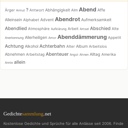
Abend
?
Abhängigkeit
Affe
Ärger
Antwort
Alm
Armut
Abendrot
Alleinsein
Advent
Aufmerksamkeit
Alphabet
Abendlied
Abschied
Atmosphäre
Arbeit
Alte
Aufklärung
Amsel
Abenddämmerung
Allerheiligen
Appetit
Anerkennung
Amor
Achtung
Achterbahn
Alkohol
Album
Alter
Arbeitslos
Abenteuer
Abnehmen
Alltag
Arbeitstag
Amerika
Angst
Ahnen
allein
Annie
Gedichte
sammlung
.net
Kostenlose Gedichte und Sprüche für alle Anlässe seit 2006. Finde