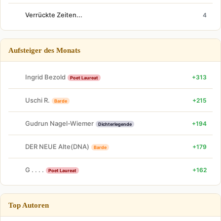
Verrückte Zeiten...
4
Aufsteiger des Monats
Ingrid Bezold
+313
Poet Laureat
Uschi R.
+215
Barde
Gudrun Nagel-Wiemer
+194
Dichterlegende
DER NEUE Alte(DNA)
+179
Barde
G . . . .
+162
Poet Laureat
Top Autoren