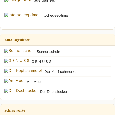
Juergen1967
intothedeeptime
Zufallsgedichte
Sonnenschein
G E N U S S
Der Kopf schmerzt
Am Meer
Der Dachdecker
Schlagworte