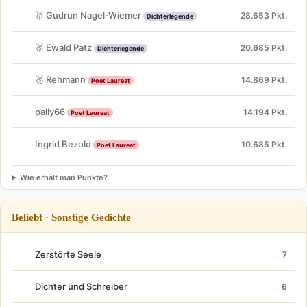
🥇 Gudrun Nagel-Wiemer
28.653 Pkt.
Dichterlegende
🥈 Ewald Patz
20.685 Pkt.
Dichterlegende
🥉 Rehmann
14.869 Pkt.
Poet Laureat
pally66
14.194 Pkt.
Poet Laureat
Ingrid Bezold
10.685 Pkt.
Poet Laureat
Wie erhält man Punkte?
Beliebt · Sonstige Gedichte
Zerstörte Seele
7
Dichter und Schreiber
6