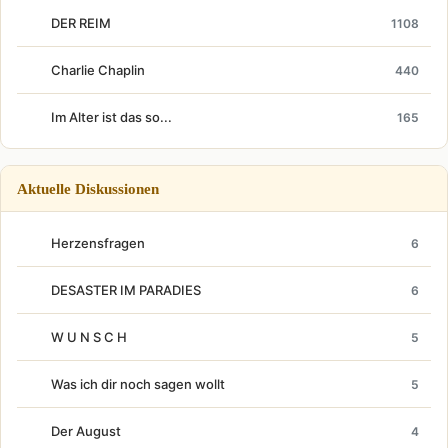
DER REIM
1108
Charlie Chaplin
440
Im Alter ist das so...
165
Aktuelle Diskussionen
Herzensfragen
6
DESASTER IM PARADIES
6
W U N S C H
5
Was ich dir noch sagen wollt
5
Der August
4