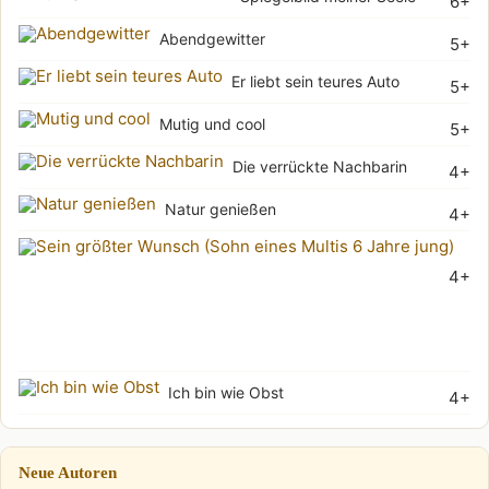
6+
Abendgewitter
5+
Er liebt sein teures Auto
5+
Mutig und cool
5+
Die verrückte Nachbarin
4+
Natur genießen
4+
Sei
4+
grö
Wu
(Soh
Ich bin wie Obst
4+
Neue Autoren