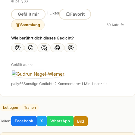
© pally66
1 Likes
Gefällt mir
Favorit
Sammlung
59 Aufrufe
Wie berührt dich dieses Gedicht?
🥹
😮
🤔
😂
🤩
Gefällt auch:
pally66
Sonstige Gedichte
2 Kommentare
~1 Min. Lesezeit
betrogen
Tränen
Facebook
X
WhatsApp
Bild
Teilen: