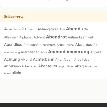
Schlagworte
Abend
?
Abhängigkeit
Affe
Ärger
Antwort
Alm
Armut
Abendrot
Alleinsein
Advent
Aufmerksamkeit
Alphabet
Abendlied
Abschied
Atmosphäre
Arbeit
Alte
Aufklärung
Amsel
Abenddämmerung
Allerheiligen
Appetit
Anerkennung
Amor
Achtung
Achterbahn
Alkohol
Album
Alter
Arbeitslos
Abenteuer
Abnehmen
Alltag
Arbeitstag
Amerika
Angst
Ahnen
allein
Annie