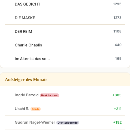
DAS GEDICHT
1295
DIE MASKE
1273
DER REIM
1108
Charlie Chaplin
440
Im Alter ist das so...
165
Aufsteiger des Monats
Ingrid Bezold
+305
Poet Laureat
Uschi R.
+211
Barde
Gudrun Nagel-Wiemer
+192
Dichterlegende