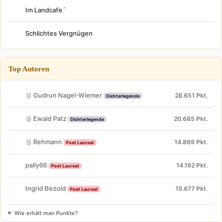
Im Landcafe´
Schlichtes Vergnügen
Top Autoren
🥇 Gudrun Nagel-Wiemer
28.651 Pkt.
Dichterlegende
🥈 Ewald Patz
20.685 Pkt.
Dichterlegende
🥉 Rehmann
14.869 Pkt.
Poet Laureat
pally66
14.192 Pkt.
Poet Laureat
Ingrid Bezold
10.677 Pkt.
Poet Laureat
Wie erhält man Punkte?