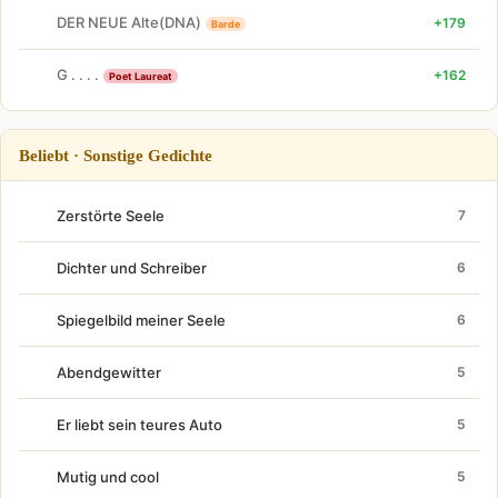
DER NEUE Alte(DNA)
+179
Barde
G . . . .
+162
Poet Laureat
Beliebt · Sonstige Gedichte
Zerstörte Seele
7
Dichter und Schreiber
6
Spiegelbild meiner Seele
6
Abendgewitter
5
Er liebt sein teures Auto
5
Mutig und cool
5