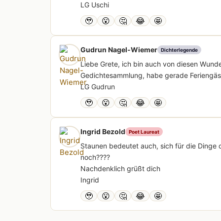
LG Uschi
🥹
😮
🤔
😂
🤩
Gudrun Nagel-Wiemer
Dichterlegende
Liebe Grete, ich bin auch von diesen Wunde
Gedichtesammlung, habe gerade Feriengäste 
LG Gudrun
🥹
😮
🤔
😂
🤩
Ingrid Bezold
Poet Laureat
Staunen bedeutet auch, sich für die Dinge
noch????
Nachdenklich grüßt dich
Ingrid
🥹
😮
🤔
😂
🤩