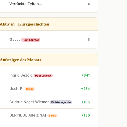
Verrückte Zeiten...
4
Aktiv in · Kurzgeschichten
G . . . .
5
Poet Laureat
Aufsteiger des Monats
Ingrid Bezold
+341
Poet Laureat
Uschi R.
+234
Barde
Gudrun Nagel-Wiemer
+195
Dichterlegende
DER NEUE Alte(DNA)
+186
Barde