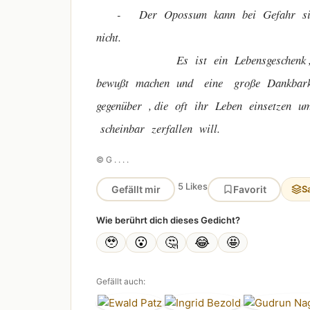
- Der Opossum kann bei Gefahr sich st
nicht.
Es ist ein Lebensgeschenk , das a
bewußt machen und eine große Dankbarke
gegenüber , die oft ihr Leben einsetzen 
scheinbar zerfallen will.
© G . . . .
5 Likes
Gefällt mir
Favorit
S
Wie berührt dich dieses Gedicht?
🥹
😮
🤔
😂
🤩
Gefällt auch: