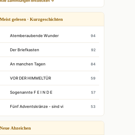
Alle Sammlungen entdecken →
Meist gelesen · Kurzgeschichten
Atemberaubende Wunder
94
Der Briefkasten
92
An manchen Tagen
84
VOR DER HIMMELTÜR
59
Sogenannte F E I N D E
57
Fünf Adventskränze - sind vi
53
Neue Abzeichen