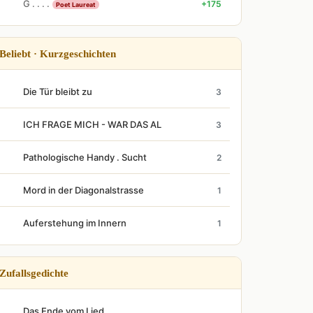
G . . . .
+175
Poet Laureat
Beliebt · Kurzgeschichten
Die Tür bleibt zu
3
ICH FRAGE MICH - WAR DAS AL
3
Pathologische Handy . Sucht
2
Mord in der Diagonalstrasse
1
Auferstehung im Innern
1
Zufallsgedichte
Das Ende vom Lied