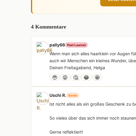
4 Kommentare
pally66
Poet Laureat
Wenn man sich alles haarklein vor Augen führ
auch wir Menschen ein kleines Wunder, übe
Deinen Freitagabend, Helga
🥹
😮
🤔
😂
🤩
Uschi R.
Barde
Ist nicht alles als ein großes Geschenk zu 
So vieles über das sich immer noch staun
Gerne reflektiert!