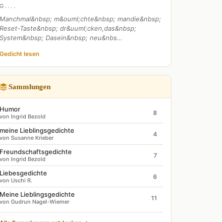
G . . . .
Manchmal&nbsp; m&ouml;chte&nbsp; mandie&nbsp;
Reset-Taste&nbsp; dr&uuml;cken,das&nbsp;
System&nbsp; Dasein&nbsp; neu&nbs…
Gedicht lesen
Sammlungen
Humor
8
von Ingrid Bezold
meine Lieblingsgedichte
4
von Susanne Krieber
Freundschaftsgedichte
7
von Ingrid Bezold
Liebesgedichte
6
von Uschi R.
Meine Lieblingsgedichte
11
von Gudrun Nagel-Wiemer