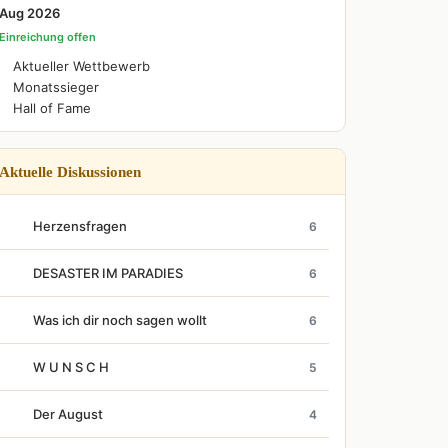
Aug 2026
Einreichung offen
Aktueller Wettbewerb
Monatssieger
Hall of Fame
Aktuelle Diskussionen
Herzensfragen
6
DESASTER IM PARADIES
6
Was ich dir noch sagen wollt
6
W U N S C H
5
Der August
4