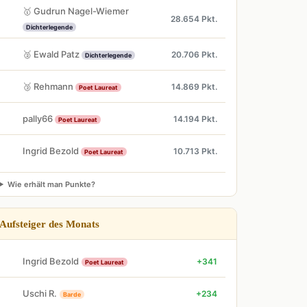
🥇 Gudrun Nagel-Wiemer
28.654 Pkt.
Dichterlegende
🥈 Ewald Patz
20.706 Pkt.
Dichterlegende
🥉 Rehmann
14.869 Pkt.
Poet Laureat
pally66
14.194 Pkt.
Poet Laureat
Ingrid Bezold
10.713 Pkt.
Poet Laureat
Wie erhält man Punkte?
Aufsteiger des Monats
Ingrid Bezold
+341
Poet Laureat
Uschi R.
+234
Barde