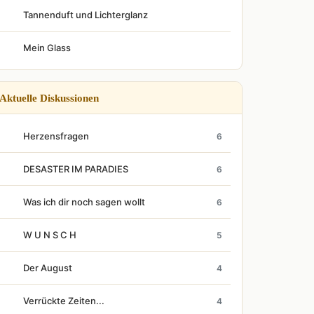
Tannenduft und Lichterglanz
Mein Glass
Aktuelle Diskussionen
Herzensfragen
6
DESASTER IM PARADIES
6
Was ich dir noch sagen wollt
6
W U N S C H
5
Der August
4
Verrückte Zeiten...
4