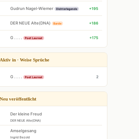
Gudrun Nagel-Wiemer
+195
Dichterlegende
DER NEUE Alte(DNA)
+186
Barde
G . . . .
+175
Poet Laureat
Aktiv in · Weise Sprüche
G . . . .
2
Poet Laureat
Neu veröffentlicht
Der kleine Freud
DER NEUE Alte(DNA)
Amselgesang
Ingrid Bezold