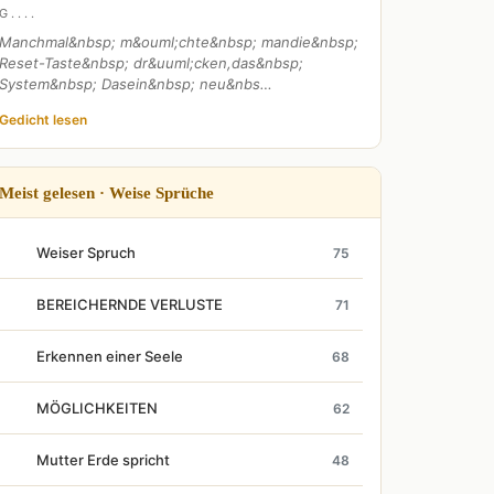
G . . . .
Manchmal&nbsp; m&ouml;chte&nbsp; mandie&nbsp;
Reset-Taste&nbsp; dr&uuml;cken,das&nbsp;
System&nbsp; Dasein&nbsp; neu&nbs…
Gedicht lesen
Meist gelesen · Weise Sprüche
Weiser Spruch
75
BEREICHERNDE VERLUSTE
71
Erkennen einer Seele
68
MÖGLICHKEITEN
62
Mutter Erde spricht
48