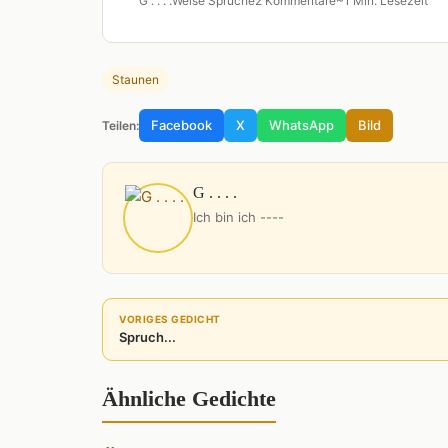
G . . . .
Weise Sprüche
2 Kommentare
~1 Min. Lesezeit
Staunen
Facebook
X
WhatsApp
Bild
Teilen:
G . . . .
Ich bin ich ----
VORIGES GEDICHT
Spruch...
Ähnliche Gedichte