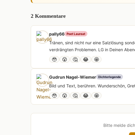
2 Kommentare
pally66
Poet Laureat
Tränen, sind nicht nur eine Salzlösung son
verdrängten Problemen. LG in Deinen Abend
🥹
😮
🤔
😂
🤩
Gudrun Nagel-Wiemer
Dichterlegende
Bild und Text, berühren. Wunderschön, Gre
🥹
😮
🤔
😂
🤩
Bitte melde dic