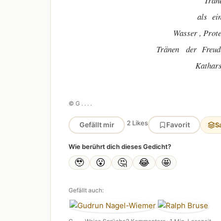
Trän
als ei
Wasser , Prot
Tränen der Freud
Kathar
© G . . . .
2 Likes
Gefällt mir
Favorit
S
Wie berührt dich dieses Gedicht?
🥹
😮
🤔
😂
🤩
Gefällt auch: