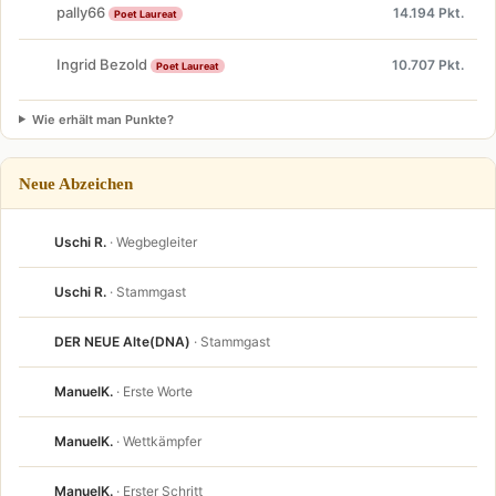
pally66
14.194 Pkt.
Poet Laureat
Ingrid Bezold
10.707 Pkt.
Poet Laureat
Wie erhält man Punkte?
Neue Abzeichen
Uschi R.
· Wegbegleiter
Uschi R.
· Stammgast
DER NEUE Alte(DNA)
· Stammgast
ManuelK.
· Erste Worte
ManuelK.
· Wettkämpfer
ManuelK.
· Erster Schritt