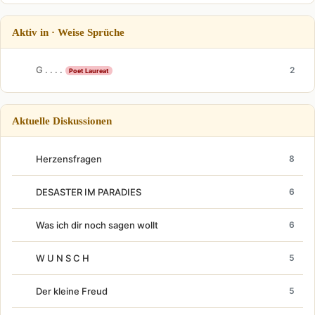
Aktiv in · Weise Sprüche
G . . . .
2
Poet Laureat
Aktuelle Diskussionen
Herzensfragen
8
DESASTER IM PARADIES
6
Was ich dir noch sagen wollt
6
W U N S C H
5
Der kleine Freud
5