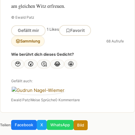
am gleichen Witz erfreuen.
© Ewald Patz
1 Likes
Gefällt mir
Favorit
Sammlung
68 Aufrufe
Wie berührt dich dieses Gedicht?
🥹
😮
🤔
😂
🤩
Gefällt auch:
Ewald Patz
Weise Sprüche
0 Kommentare
Facebook
X
WhatsApp
Bild
Teilen: