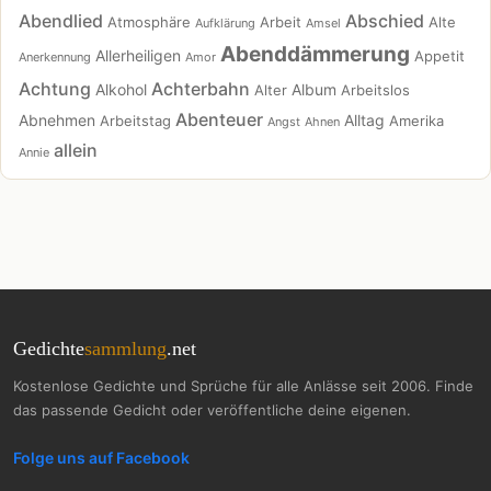
Abendlied
Abschied
Atmosphäre
Arbeit
Alte
Aufklärung
Amsel
Abenddämmerung
Allerheiligen
Appetit
Anerkennung
Amor
Achtung
Achterbahn
Alkohol
Album
Alter
Arbeitslos
Abenteuer
Abnehmen
Alltag
Arbeitstag
Amerika
Angst
Ahnen
allein
Annie
Gedichte
sammlung
.net
Kostenlose Gedichte und Sprüche für alle Anlässe seit 2006. Finde
das passende Gedicht oder veröffentliche deine eigenen.
Folge uns auf Facebook