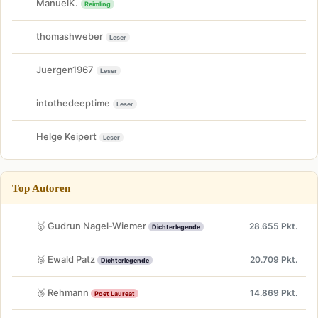
ManuelK.
Reimling
thomashweber
Leser
Juergen1967
Leser
intothedeeptime
Leser
Helge Keipert
Leser
Top Autoren
🥇 Gudrun Nagel-Wiemer
28.655 Pkt.
Dichterlegende
🥈 Ewald Patz
20.709 Pkt.
Dichterlegende
🥉 Rehmann
14.869 Pkt.
Poet Laureat