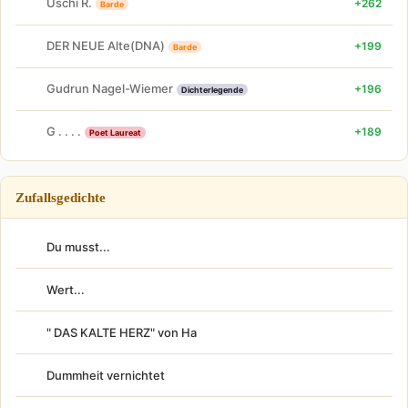
Uschi R.
+262
Barde
DER NEUE Alte(DNA)
+199
Barde
Gudrun Nagel-Wiemer
+196
Dichterlegende
G . . . .
+189
Poet Laureat
Zufallsgedichte
Du musst...
Wert...
" DAS KALTE HERZ" von Ha
Dummheit vernichtet