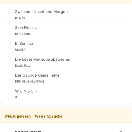
Zwischen Nacht und Morgen
pally66
Sein Fluss...
bernd tunn
In Somnio
Uschi R.
Die beste Methode abzunehm
Ewald Patz
Der traurige kleine Fehler
DER NEUE Alte(DNA)
W U N S C H
G . . . .
Meist gelesen · Weise Sprüche