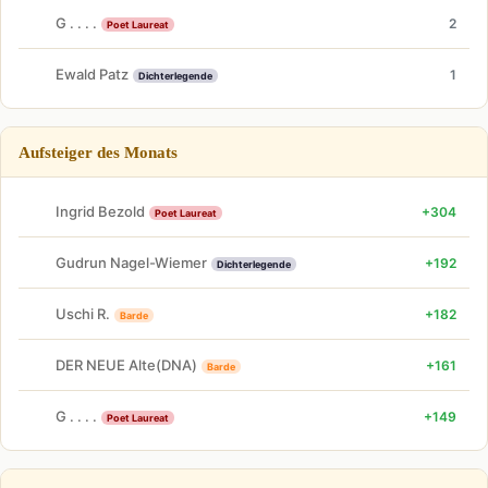
G . . . .
2
Poet Laureat
Ewald Patz
1
Dichterlegende
Aufsteiger des Monats
Ingrid Bezold
+304
Poet Laureat
Gudrun Nagel-Wiemer
+192
Dichterlegende
Uschi R.
+182
Barde
DER NEUE Alte(DNA)
+161
Barde
G . . . .
+149
Poet Laureat