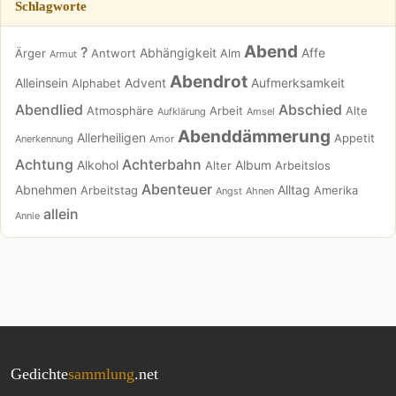
Schlagworte
Abend
?
Abhängigkeit
Affe
Ärger
Antwort
Alm
Armut
Abendrot
Alleinsein
Advent
Aufmerksamkeit
Alphabet
Abendlied
Abschied
Atmosphäre
Arbeit
Alte
Aufklärung
Amsel
Abenddämmerung
Allerheiligen
Appetit
Anerkennung
Amor
Achtung
Achterbahn
Alkohol
Album
Alter
Arbeitslos
Abenteuer
Abnehmen
Alltag
Arbeitstag
Amerika
Angst
Ahnen
allein
Annie
Gedichte
sammlung
.net