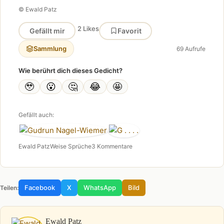
© Ewald Patz
2 Likes
Gefällt mir
Favorit
Sammlung
69 Aufrufe
Wie berührt dich dieses Gedicht?
🥹
😮
🤔
😂
🤩
Gefällt auch:
Ewald Patz
Weise Sprüche
3 Kommentare
Facebook
X
WhatsApp
Bild
Teilen:
Ewald Patz