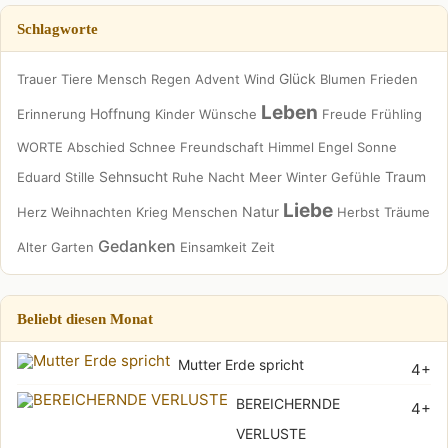
Schlagworte
Glück
Trauer
Tiere
Mensch
Regen
Advent
Wind
Blumen
Frieden
Leben
Hoffnung
Erinnerung
Kinder
Wünsche
Freude
Frühling
WORTE
Abschied
Schnee
Freundschaft
Himmel
Engel
Sonne
Sehnsucht
Traum
Eduard
Stille
Ruhe
Nacht
Meer
Winter
Gefühle
Liebe
Natur
Herz
Weihnachten
Krieg
Menschen
Herbst
Träume
Gedanken
Alter
Garten
Einsamkeit
Zeit
Beliebt diesen Monat
Mutter Erde spricht
4+
BEREICHERNDE
4+
VERLUSTE