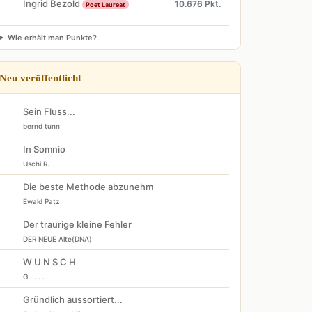
Ingrid Bezold
10.676 Pkt.
Poet Laureat
Wie erhält man Punkte?
Neu veröffentlicht
Sein Fluss...
bernd tunn
In Somnio
Uschi R.
Die beste Methode abzunehm
Ewald Patz
Der traurige kleine Fehler
DER NEUE Alte(DNA)
W U N S C H
G . . . .
Gründlich aussortiert...