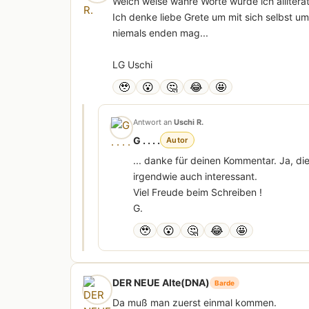
Welch weise wahre Worte würde ich alliterat
Ich denke liebe Grete um mit sich selbst u
niemals enden mag...
LG Uschi
🥹
😮
🤔
😂
🤩
Antwort an
Uschi R.
G . . . .
Autor
... danke für deinen Kommentar. Ja, d
irgendwie auch interessant.
Viel Freude beim Schreiben !
G.
🥹
😮
🤔
😂
🤩
DER NEUE Alte(DNA)
Barde
Da muß man zuerst einmal kommen.