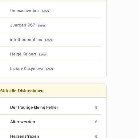
thomashweber
Leser
Juergen1967
Leser
intothedeeptime
Leser
Helge Keipert
Leser
Liubov Kasymova
Leser
Aktuelle Diskussionen
Der traurige kleine Fehler
9
Älter werden
6
Herzensfragen
6