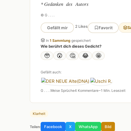
* Gedanken des Autors
© G . . . .
2 Likes
Gefällt mir
Favorit
S
In
1 Sammlung
gespeichert
Wie berührt dich dieses Gedicht?
🥹
😮
🤔
😂
🤩
Gefällt auch:
G . . . .
Weise Sprüche
4 Kommentare
~1 Min. Lesezeit
Klarheit
Facebook
X
WhatsApp
Bild
Teilen: