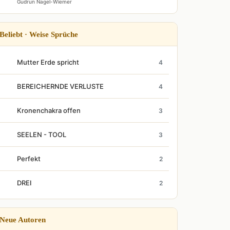
Gudrun Nagel-Wiemer
Beliebt · Weise Sprüche
Mutter Erde spricht
4
BEREICHERNDE VERLUSTE
4
Kronenchakra offen
3
SEELEN - TOOL
3
Perfekt
2
DREI
2
Neue Autoren