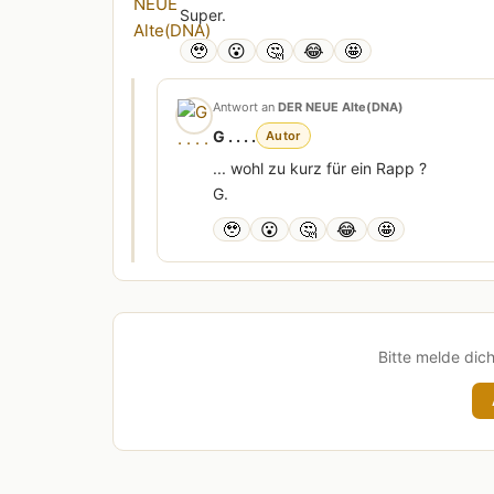
Super.
🥹
😮
🤔
😂
🤩
Antwort an
DER NEUE Alte(DNA)
G . . . .
Autor
... wohl zu kurz für ein Rapp ?
G.
🥹
😮
🤔
😂
🤩
Bitte melde dic