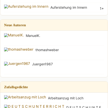
Auferstehung im Innern
1+
Neue Autoren
ManuelK.
thomashweber
Juergen1967
Zufallsgedichte
Arbeitsanzug mit Loch
D E U T S C H U N T E