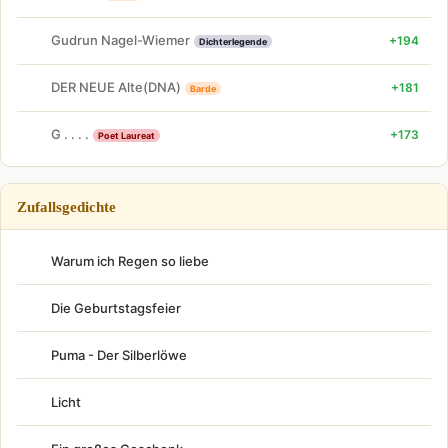
Gudrun Nagel-Wiemer
+194
Dichterlegende
DER NEUE Alte(DNA)
+181
Barde
G . . . .
+173
Poet Laureat
Zufallsgedichte
Warum ich Regen so liebe
Die Geburtstagsfeier
Puma - Der Silberlöwe
Licht