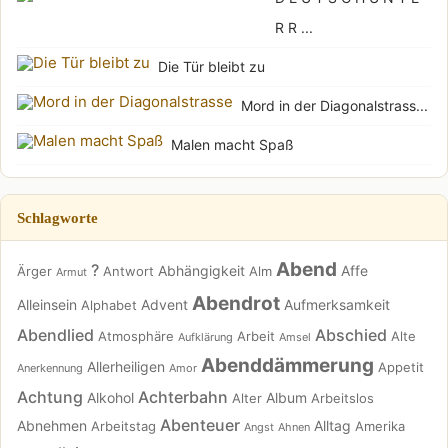
R R ...
Die Tür bleibt zu
Mord in der Diagonalstrass...
Malen macht Spaß
Schlagworte
Abend
?
Abhängigkeit
Affe
Ärger
Antwort
Alm
Armut
Abendrot
Alleinsein
Advent
Aufmerksamkeit
Alphabet
Abendlied
Abschied
Atmosphäre
Arbeit
Alte
Aufklärung
Amsel
Abenddämmerung
Allerheiligen
Appetit
Anerkennung
Amor
Achtung
Achterbahn
Alkohol
Album
Alter
Arbeitslos
Abenteuer
Abnehmen
Alltag
Arbeitstag
Amerika
Angst
Ahnen