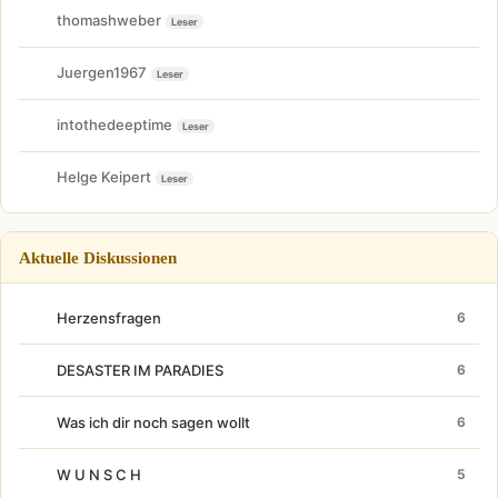
thomashweber
Leser
Juergen1967
Leser
intothedeeptime
Leser
Helge Keipert
Leser
Aktuelle Diskussionen
Herzensfragen
6
DESASTER IM PARADIES
6
Was ich dir noch sagen wollt
6
W U N S C H
5