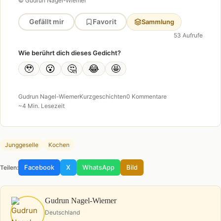
© Gudrun Nagel-Wiemer
Gefällt mir
Favorit
Sammlung
53 Aufrufe
Wie berührt dich dieses Gedicht?
🥹
😮
🤔
😂
🤩
Gudrun Nagel-Wiemer
Kurzgeschichten
0 Kommentare
~4 Min. Lesezeit
Junggeselle
Kochen
Facebook
X
WhatsApp
Bild
Teilen:
Gudrun Nagel-Wiemer
Deutschland