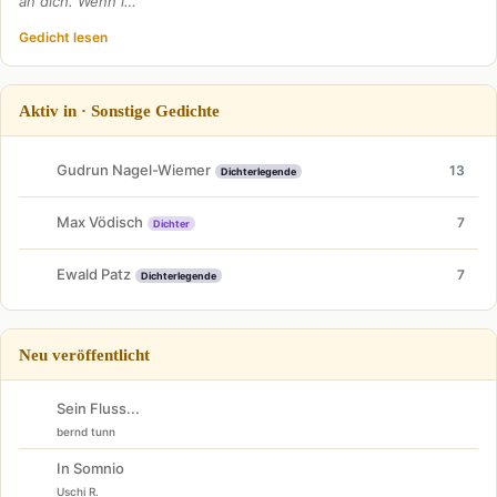
an dich. Wenn i…
Gedicht lesen
Aktiv in · Sonstige Gedichte
Gudrun Nagel-Wiemer
13
Dichterlegende
Max Vödisch
7
Dichter
Ewald Patz
7
Dichterlegende
Neu veröffentlicht
Sein Fluss...
bernd tunn
In Somnio
Uschi R.