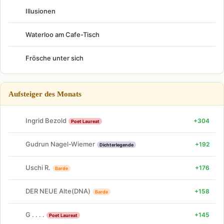
Illusionen
Waterloo am Cafe-Tisch
Frösche unter sich
Aufsteiger des Monats
Ingrid Bezold
+304
Poet Laureat
Gudrun Nagel-Wiemer
+192
Dichterlegende
Uschi R.
+176
Barde
DER NEUE Alte(DNA)
+158
Barde
G . . . .
+145
Poet Laureat