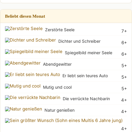
Beliebt diesen Monat
Zerstörte Seele
7+
Dichter und Schreiber
6+
Spiegelbild meiner Seele
6+
Abendgewitter
5+
Er liebt sein teures Auto
5+
Mutig und cool
5+
Die verrückte Nachbarin
4+
Natur genießen
4+
Sei
4+
grö