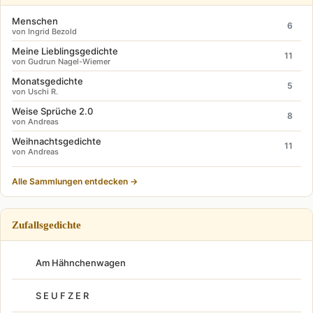
Menschen
6
von Ingrid Bezold
Meine Lieblingsgedichte
11
von Gudrun Nagel-Wiemer
Monatsgedichte
5
von Uschi R.
Weise Sprüche 2.0
8
von Andreas
Weihnachtsgedichte
11
von Andreas
Alle Sammlungen entdecken →
Zufallsgedichte
Am Hähnchenwagen
S E U F Z E R