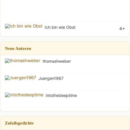
Wu
(Soh
Ich bin wie Obst
4+
Neue Autoren
thomashweber
Juergen1967
intothedeeptime
Zufallsgedichte