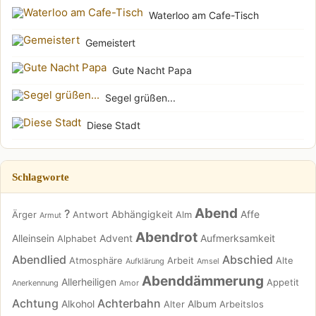
Waterloo am Cafe-Tisch
Gemeistert
Gute Nacht Papa
Segel grüßen...
Diese Stadt
Schlagworte
Abend
?
Abhängigkeit
Affe
Ärger
Antwort
Alm
Armut
Abendrot
Alleinsein
Advent
Aufmerksamkeit
Alphabet
Abendlied
Abschied
Atmosphäre
Arbeit
Alte
Aufklärung
Amsel
Abenddämmerung
Allerheiligen
Appetit
Anerkennung
Amor
Achtung
Achterbahn
Alkohol
Album
Alter
Arbeitslos