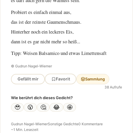
es darf auch gern die Walnuss sein.
Probiert es einfach einmal aus,
das ist der reinste Gaumenschmaus.
Hinterher noch ein leckeres Eis,
dann ist es gar nicht mehr so heiß...
Tipp: Weisen Balsamico und etwas Limettensaft
© Gudrun Nagel-Wiemer
Gefällt mir
Favorit
Sammlung
38 Aufrufe
Wie berührt dich dieses Gedicht?
🥹
😮
🤔
😂
🤩
Gudrun Nagel-Wiemer
Sonstige Gedichte
0 Kommentare
~1 Min. Lesezeit