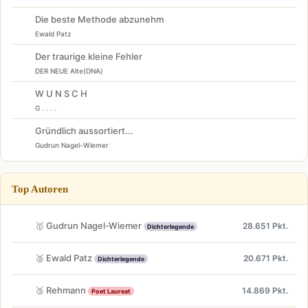
Die beste Methode abzunehm
Ewald Patz
Der traurige kleine Fehler
DER NEUE Alte(DNA)
W U N S C H
G . . . .
Gründlich aussortiert...
Gudrun Nagel-Wiemer
Top Autoren
🥇 Gudrun Nagel-Wiemer
28.651 Pkt.
Dichterlegende
🥈 Ewald Patz
20.671 Pkt.
Dichterlegende
🥉 Rehmann
14.869 Pkt.
Poet Laureat