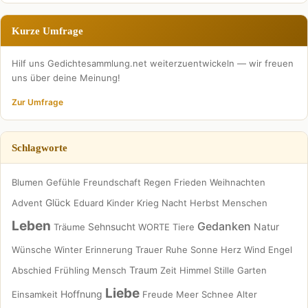
Kurze Umfrage
Hilf uns Gedichtesammlung.net weiterzuentwickeln — wir freuen
uns über deine Meinung!
Zur Umfrage
Schlagworte
Blumen
Gefühle
Freundschaft
Regen
Frieden
Weihnachten
Glück
Advent
Eduard
Kinder
Krieg
Nacht
Herbst
Menschen
Leben
Gedanken
Sehnsucht
Natur
Träume
WORTE
Tiere
Wünsche
Winter
Erinnerung
Trauer
Ruhe
Sonne
Herz
Wind
Engel
Traum
Abschied
Frühling
Mensch
Zeit
Himmel
Stille
Garten
Liebe
Hoffnung
Einsamkeit
Freude
Meer
Schnee
Alter