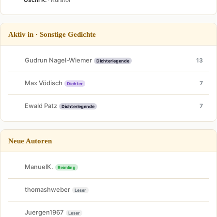
Aktiv in · Sonstige Gedichte
Gudrun Nagel-Wiemer
13
Dichterlegende
Max Vödisch
7
Dichter
Ewald Patz
7
Dichterlegende
Neue Autoren
ManuelK.
Reimling
thomashweber
Leser
Juergen1967
Leser