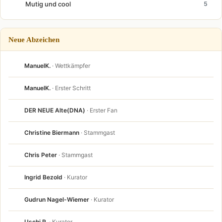
Mutig und cool
5
Neue Abzeichen
ManuelK.
· Wettkämpfer
ManuelK.
· Erster Schritt
DER NEUE Alte(DNA)
· Erster Fan
Christine Biermann
· Stammgast
Chris Peter
· Stammgast
Ingrid Bezold
· Kurator
Gudrun Nagel-Wiemer
· Kurator
Uschi R.
· Kurator