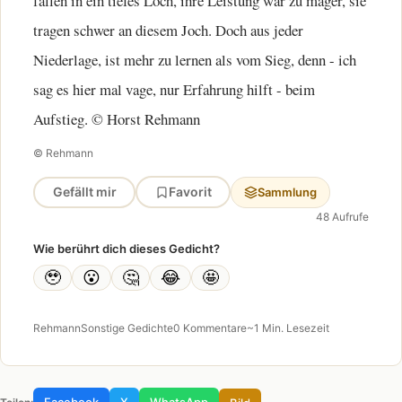
fallen in ein tiefes Loch, ihre Leistung war zu mager, sie
tragen schwer an diesem Joch. Doch aus jeder
Niederlage, ist mehr zu lernen als vom Sieg, denn - ich
sag es hier mal vage, nur Erfahrung hilft - beim
Aufstieg. © Horst Rehmann
© Rehmann
Gefällt mir
Favorit
Sammlung
48 Aufrufe
Wie berührt dich dieses Gedicht?
🥹
😮
🤔
😂
🤩
Rehmann
Sonstige Gedichte
0 Kommentare
~1 Min. Lesezeit