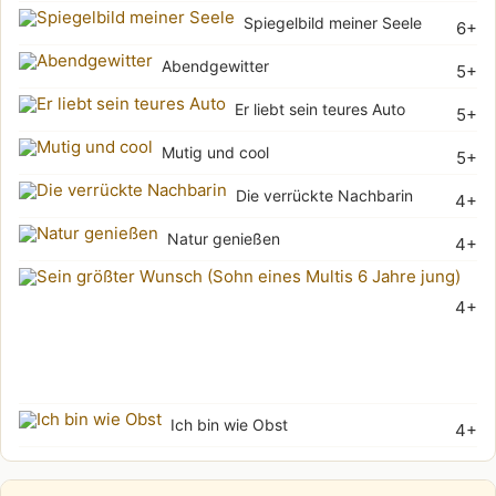
Spiegelbild meiner Seele
6+
Abendgewitter
5+
Er liebt sein teures Auto
5+
Mutig und cool
5+
Die verrückte Nachbarin
4+
Natur genießen
4+
Sei
4+
grö
Wu
(Soh
Ich bin wie Obst
4+