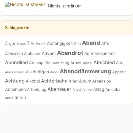
Nichts ist stärker
Schlagworte
Abend
?
Abhängigkeit
Affe
Ärger
Antwort
Alm
Armut
Abendrot
Alleinsein
Advent
Aufmerksamkeit
Alphabet
Abendlied
Abschied
Atmosphäre
Arbeit
Alte
Aufklärung
Amsel
Abenddämmerung
Allerheiligen
Appetit
Anerkennung
Amor
Achtung
Achterbahn
Alkohol
Album
Alter
Arbeitslos
Abenteuer
Abnehmen
Alltag
Arbeitstag
Amerika
Angst
Ahnen
allein
Annie