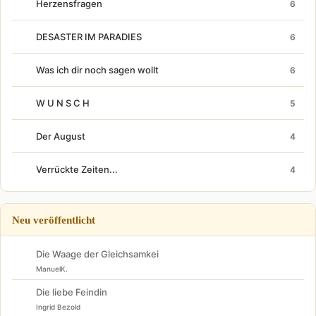
Herzensfragen
6
DESASTER IM PARADIES
6
Was ich dir noch sagen wollt
6
W U N S C H
5
Der August
4
Verrückte Zeiten...
4
Neu veröffentlicht
Die Waage der Gleichsamkei
ManuelK.
Die liebe Feindin
Ingrid Bezold