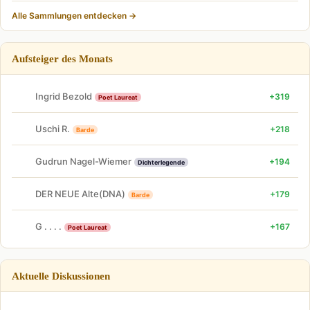
Alle Sammlungen entdecken →
Aufsteiger des Monats
Ingrid Bezold
+319
Poet Laureat
Uschi R.
+218
Barde
Gudrun Nagel-Wiemer
+194
Dichterlegende
DER NEUE Alte(DNA)
+179
Barde
G . . . .
+167
Poet Laureat
Aktuelle Diskussionen