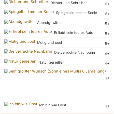
Dichter und Schreiber
6+
Spiegelbild meiner Seele
6+
Abendgewitter
5+
Er liebt sein teures Auto
5+
Mutig und cool
5+
Die verrückte Nachbarin
4+
Natur genießen
4+
Sei
4+
grö
Wu
(Soh
Ich bin wie Obst
4+