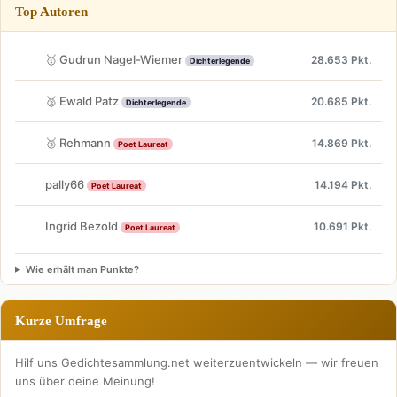
Top Autoren
🥇 Gudrun Nagel-Wiemer
28.653 Pkt.
Dichterlegende
🥈 Ewald Patz
20.685 Pkt.
Dichterlegende
🥉 Rehmann
14.869 Pkt.
Poet Laureat
pally66
14.194 Pkt.
Poet Laureat
Ingrid Bezold
10.691 Pkt.
Poet Laureat
Wie erhält man Punkte?
Kurze Umfrage
Hilf uns Gedichtesammlung.net weiterzuentwickeln — wir freuen
uns über deine Meinung!