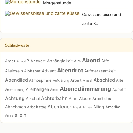
Morgenstunde
Gewissensbisse und
zarte K...
Schlagworte
Abend
?
Abhängigkeit
Affe
Ärger
Antwort
Alm
Armut
Abendrot
Alleinsein
Advent
Aufmerksamkeit
Alphabet
Abendlied
Abschied
Atmosphäre
Arbeit
Alte
Aufklärung
Amsel
Abenddämmerung
Allerheiligen
Appetit
Anerkennung
Amor
Achtung
Achterbahn
Alkohol
Album
Alter
Arbeitslos
Abenteuer
Abnehmen
Alltag
Arbeitstag
Amerika
Angst
Ahnen
allein
Annie