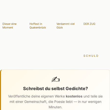
Dieser eine
Hoffest in
Verdammt viel
DER ZUG
Moment
Quakenbrück
Gück
S C H U L D
✍️
Schreibst du selbst Gedichte?
Veröffentliche deine eigenen Werke
kostenlos
und teile sie
mit einer Gemeinschaft, die Poesie liebt — in nur wenigen
Minuten.