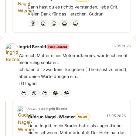
Dann hast du es richtig verstanden, liebe Grit.
Vielen Dank für das Herzchen, Gudrun
🥹
😮
🤔
😂
🤩
15.05.2026
Ingrid Bezold
Poet Laureat
Wäre ich Mutter eines Motorradfahrers, würde ich nicht
mehr ruhig schlafen.
Ich kann dir zwar kein like geben ( Thema ist zu ernst),
aber deine Worte dringen ein....
LG Ingrid
🥹
😮
🤔
😂
🤩
Antwort an
Ingrid Bezold
15.05.2026
Gudrun Nagel-Wiemer
Autor
Liebe Ingrid, mein Bruder hatte als Jugendlicher
einen schweren Motorradunfall. Der Helm hat das