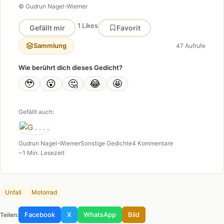
© Gudrun Nagel-Wiemer
1 Likes
Gefällt mir
Favorit
Sammlung
47 Aufrufe
Wie berührt dich dieses Gedicht?
🥹
😮
🤔
😂
🤩
Gefällt auch:
Gudrun Nagel-Wiemer
Sonstige Gedichte
4 Kommentare
~1 Min. Lesezeit
Unfall
Motorrad
Facebook
X
WhatsApp
Bild
Teilen: