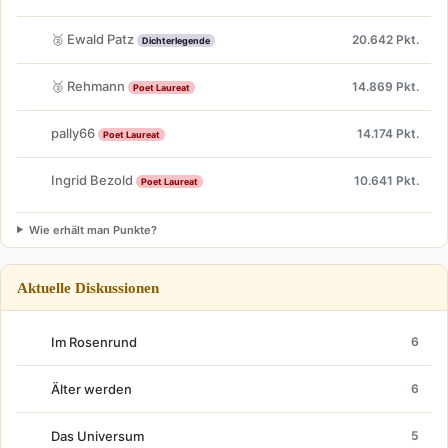
🥈 Ewald Patz
20.642 Pkt.
Dichterlegende
🥉 Rehmann
14.869 Pkt.
Poet Laureat
pally66
14.174 Pkt.
Poet Laureat
Ingrid Bezold
10.641 Pkt.
Poet Laureat
Wie erhält man Punkte?
Aktuelle Diskussionen
Im Rosenrund
6
Älter werden
6
Das Universum
5