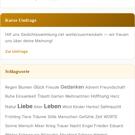
Kurze Umfrage
Hilf uns Gedichtesammlung.net weiterzuentwickeln — wir freuen
uns über deine Meinung!
Zur Umfrage
Schlagworte
Gedanken
Glück
Regen
Blumen
Freude
Advent
Freundschaft
Traum
Hoffnung
Ruhe
Einsamkeit
Garten
Weihnachten
Herz
Liebe
Leben
Natur
Sehnsucht
Alter
Wind
Kinder
Herbst
Frühling
Tiere
Träume
Stille
Menschen
Gefühle
Zeit
WORTE
Sonne
Mensch
Meer
Krieg
Trauer
Nacht
Engel
Frieden
Eduard
Winter
Erinnerung
Wünsche
Abschied
Schnee
Himmel