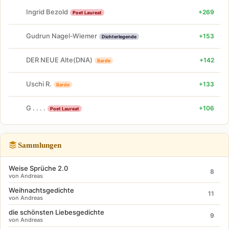
Ingrid Bezold
+269
Poet Laureat
Gudrun Nagel-Wiemer
+153
Dichterlegende
DER NEUE Alte(DNA)
+142
Barde
Uschi R.
+133
Barde
G . . . .
+106
Poet Laureat
Sammlungen
Weise Sprüche 2.0
8
von Andreas
Weihnachtsgedichte
11
von Andreas
die schönsten Liebesgedichte
9
von Andreas