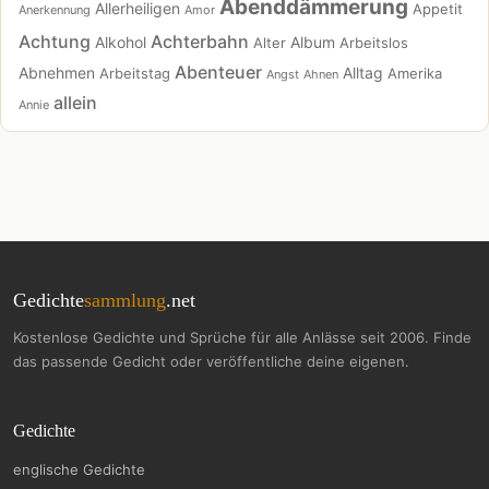
Abenddämmerung
Allerheiligen
Appetit
Anerkennung
Amor
Achtung
Achterbahn
Alkohol
Album
Alter
Arbeitslos
Abenteuer
Abnehmen
Alltag
Arbeitstag
Amerika
Angst
Ahnen
allein
Annie
Gedichte
sammlung
.net
Kostenlose Gedichte und Sprüche für alle Anlässe seit 2006. Finde
das passende Gedicht oder veröffentliche deine eigenen.
Gedichte
englische Gedichte