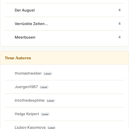
Der August
4
Verrückte Zeiten...
4
Meerbusen
4
Neue Autoren
thomashweber
Leser
Juergen1967
Leser
intothedeeptime
Leser
Helge Keipert
Leser
Liubov Kasymova
Leser