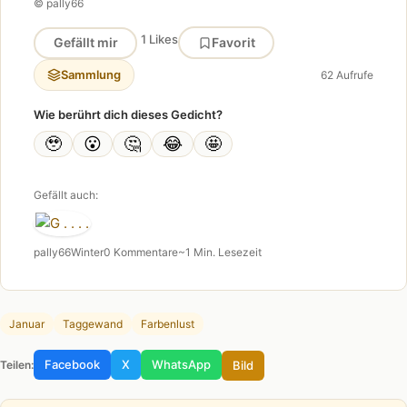
© pally66
1 Likes
Gefällt mir
Favorit
Sammlung
62 Aufrufe
Wie berührt dich dieses Gedicht?
🥹
😮
🤔
😂
🤩
Gefällt auch:
pally66
Winter
0 Kommentare
~1 Min. Lesezeit
Januar
Taggewand
Farbenlust
Facebook
X
WhatsApp
Bild
Teilen: