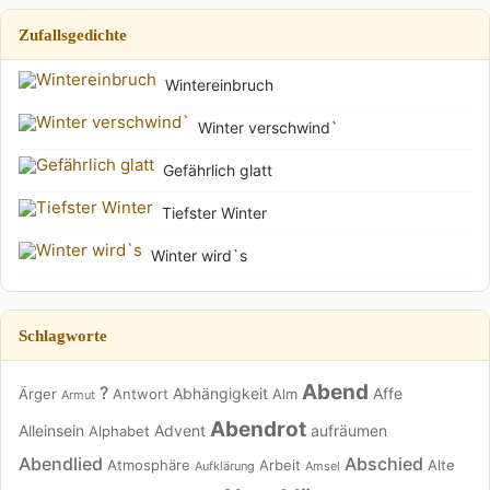
Zufallsgedichte
Wintereinbruch
Winter verschwind`
Gefährlich glatt
Tiefster Winter
Winter wird`s
Schlagworte
Abend
?
Abhängigkeit
Affe
Ärger
Antwort
Alm
Armut
Abendrot
Alleinsein
Advent
aufräumen
Alphabet
Abendlied
Abschied
Atmosphäre
Arbeit
Alte
Aufklärung
Amsel