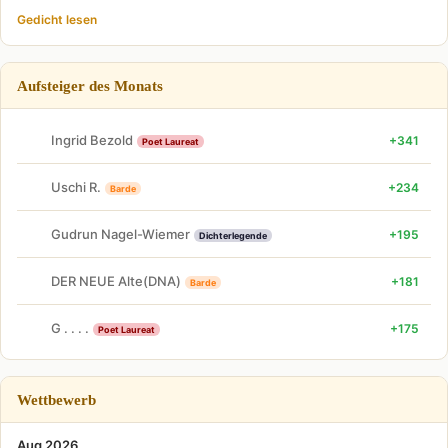
Gedicht lesen
Aufsteiger des Monats
Ingrid Bezold
+341
Poet Laureat
Uschi R.
+234
Barde
Gudrun Nagel-Wiemer
+195
Dichterlegende
DER NEUE Alte(DNA)
+181
Barde
G . . . .
+175
Poet Laureat
Wettbewerb
Aug 2026