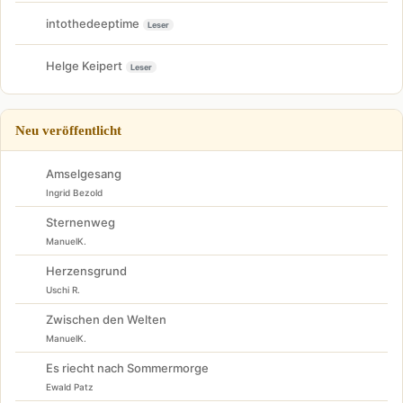
intothedeeptime
Leser
Helge Keipert
Leser
Neu veröffentlicht
Amselgesang
Ingrid Bezold
Sternenweg
ManuelK.
Herzensgrund
Uschi R.
Zwischen den Welten
ManuelK.
Es riecht nach Sommermorge
Ewald Patz