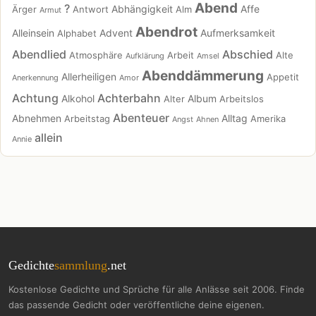
Abend
?
Abhängigkeit
Affe
Ärger
Antwort
Alm
Armut
Abendrot
Alleinsein
Advent
Aufmerksamkeit
Alphabet
Abendlied
Abschied
Atmosphäre
Arbeit
Alte
Aufklärung
Amsel
Abenddämmerung
Allerheiligen
Appetit
Anerkennung
Amor
Achtung
Achterbahn
Alkohol
Album
Alter
Arbeitslos
Abenteuer
Abnehmen
Alltag
Arbeitstag
Amerika
Angst
Ahnen
allein
Annie
Gedichte
sammlung
.net
Kostenlose Gedichte und Sprüche für alle Anlässe seit 2006. Finde
das passende Gedicht oder veröffentliche deine eigenen.