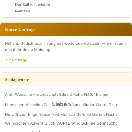
Der Ball rollt wieder
Ewald Patz
Kurze Umfrage
Hilf uns Gedichtesammlung.net weiterzuentwickeln — wir freuen
uns über deine Meinung!
Zur Umfrage
Schlagworte
Natur
Alter
Wünsche
Freundschaft
Eduard
Ruhe
Blumen
Liebe
Menschen
Abschied
Zeit
Träume
Kinder
Winter
Tiere
Herz
Trauer
Engel
Einsamkeit
Mensch
Gefühle
Garten
Nacht
Glück
Sehnsucht
Weihnachten
Advent
WORTE
Wind
Schnee