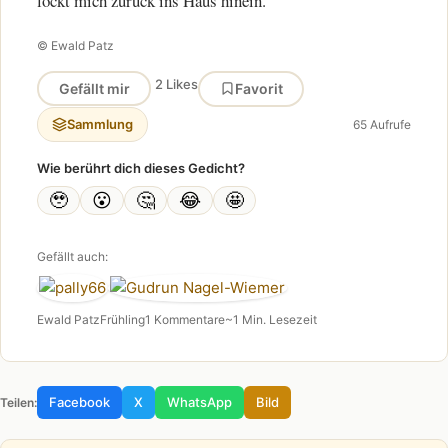
lockt mich zurück ins Haus hinein.
© Ewald Patz
2 Likes
Gefällt mir
Favorit
Sammlung
65 Aufrufe
Wie berührt dich dieses Gedicht?
🥹
😮
🤔
😂
🤩
Gefällt auch:
Ewald Patz
Frühling
1 Kommentare
~1 Min. Lesezeit
Facebook
X
WhatsApp
Bild
Teilen: