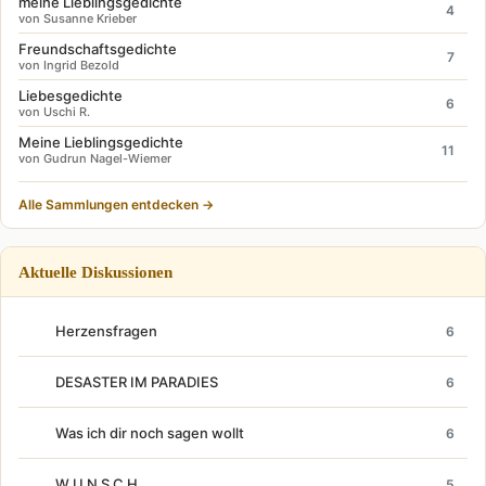
meine Lieblingsgedichte
4
von Susanne Krieber
Freundschaftsgedichte
7
von Ingrid Bezold
Liebesgedichte
6
von Uschi R.
Meine Lieblingsgedichte
11
von Gudrun Nagel-Wiemer
Alle Sammlungen entdecken →
Aktuelle Diskussionen
Herzensfragen
6
DESASTER IM PARADIES
6
Was ich dir noch sagen wollt
6
W U N S C H
5