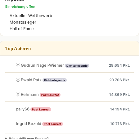
Einreichung offen
Aktueller Wettbewerb
Monatssieger
Hall of Fame
Top Autoren
🥇 Gudrun Nagel-Wiemer
28.654 Pkt.
Dichterlegende
🥈 Ewald Patz
20.706 Pkt.
Dichterlegende
🥉 Rehmann
14.869 Pkt.
Poet Laureat
pally66
14.194 Pkt.
Poet Laureat
Ingrid Bezold
10.713 Pkt.
Poet Laureat
Wie erhält man Punkte?