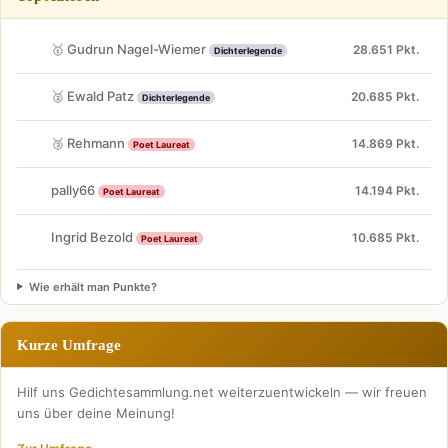
🥇 Gudrun Nagel-Wiemer
28.651 Pkt.
Dichterlegende
🥈 Ewald Patz
20.685 Pkt.
Dichterlegende
🥉 Rehmann
14.869 Pkt.
Poet Laureat
pally66
14.194 Pkt.
Poet Laureat
Ingrid Bezold
10.685 Pkt.
Poet Laureat
Wie erhält man Punkte?
Kurze Umfrage
Hilf uns Gedichtesammlung.net weiterzuentwickeln — wir freuen
uns über deine Meinung!