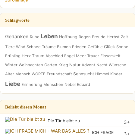
Zur Umfrage
Schlagworte
Leben
Gedanken
Hoffnung
Ruhe
Regen
Freude
Herbst
Zeit
Glück
Tiere
Wind
Schnee
Träume
Blumen
Frieden
Gefühle
Sonne
Traum
Frühling
Herz
Abschied
Engel
Meer
Trauer
Einsamkeit
Natur
Winter
Weihnachten
Garten
Krieg
Advent
Nacht
Wünsche
Sehnsucht
Alter
Mensch
WORTE
Freundschaft
Himmel
Kinder
Liebe
Erinnerung
Menschen
Nebel
Eduard
Beliebt diesen Monat
Die Tür bleibt zu
3+
ICH FRAGE
3+