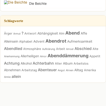
Die Beichte
Schlagworte
Abend
?
Abhängigkeit
Affe
Ärger
Antwort
Alm
Armut
Abendrot
Alleinsein
Advent
Aufmerksamkeit
Alphabet
Abendlied
Abschied
Atmosphäre
Arbeit
Alte
Aufklärung
Amsel
Abenddämmerung
Allerheiligen
Appetit
Anerkennung
Amor
Achtung
Achterbahn
Alkohol
Album
Alter
Arbeitslos
Abenteuer
Abnehmen
Alltag
Arbeitstag
Amerika
Angst
Ahnen
allein
Annie