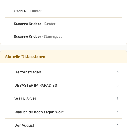
Uschi R.
· Kurator
Susanne Krieber
· Kurator
Susanne Krieber
· Stammgast
Aktuelle Diskussionen
Herzensfragen
6
DESASTER IM PARADIES
6
W U N S C H
5
Was ich dir noch sagen wollt
5
Der August
4