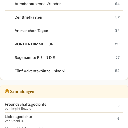
Atemberaubende Wunder
94
Der Briefkasten
92
An manchen Tagen
84
VOR DER HIMMELTÜR
59
Sogenannte F E I N D E
57
Fünf Adventskränze - sind vi
53
Sammlungen
Freundschaftsgedichte
7
von Ingrid Bezold
Liebesgedichte
6
von Uschi R.