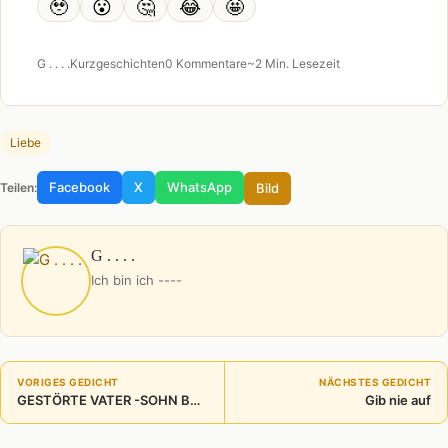
🥹
😮
🤔
😂
🤩
G . . . .
Kurzgeschichten
0 Kommentare
~2 Min. Lesezeit
Liebe
Facebook
X
WhatsApp
Bild
Teilen:
G . . . .
Ich bin ich ----
VORIGES GEDICHT
NÄCHSTES GEDICHT
GESTÖRTE VATER -SOHN BEZIEHUNG
Gib nie auf