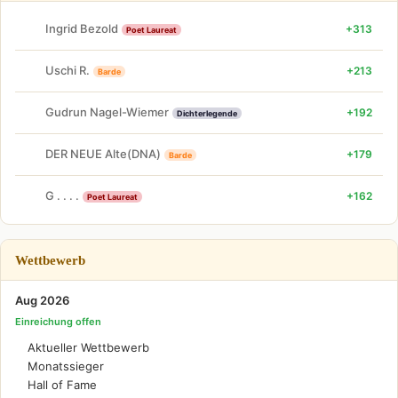
Ingrid Bezold
+313
Poet Laureat
Uschi R.
+213
Barde
Gudrun Nagel-Wiemer
+192
Dichterlegende
DER NEUE Alte(DNA)
+179
Barde
G . . . .
+162
Poet Laureat
Wettbewerb
Aug 2026
Einreichung offen
Aktueller Wettbewerb
Monatssieger
Hall of Fame