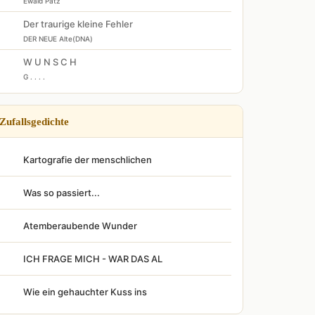
Ewald Patz
Der traurige kleine Fehler
DER NEUE Alte(DNA)
W U N S C H
G . . . .
Zufallsgedichte
Kartografie der menschlichen
Was so passiert...
Atemberaubende Wunder
ICH FRAGE MICH - WAR DAS AL
Wie ein gehauchter Kuss ins