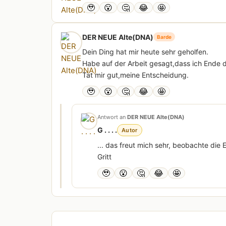
🥹
😮
🤔
😂
🤩
DER NEUE Alte(DNA)
Barde
Dein Ding hat mir heute sehr geholfen.
Habe auf der Arbeit gesagt,dass ich Ende d
Tat mir gut,meine Entscheidung.
🥹
😮
🤔
😂
🤩
Antwort an
DER NEUE Alte(DNA)
G . . . .
Autor
... das freut mich sehr, beobachte die E
Gritt
🥹
😮
🤔
😂
🤩