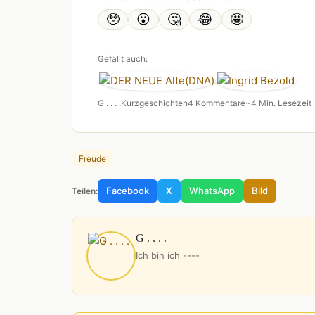
🥹
😮
🤔
😂
🤩
Gefällt auch:
G . . . .
Kurzgeschichten
4 Kommentare
~4 Min. Lesezeit
Freude
Facebook
X
WhatsApp
Bild
Teilen:
G . . . .
Ich bin ich ----