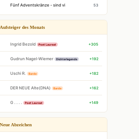
Fünf Adventskränze - sind vi
53
Aufsteiger des Monats
Ingrid Bezold
+305
Poet Laureat
Gudrun Nagel-Wiemer
+192
Dichterlegende
Uschi R.
+182
Barde
DER NEUE Alte(DNA)
+162
Barde
G . . . .
+149
Poet Laureat
Neue Abzeichen