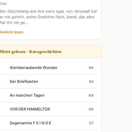
Gast
Der Gleichklang war ihm stets egal, von Versmaß hat
er nie gehört, seine Gedichte flach, banal, das alles
hat ihn nie ge…
Gedicht lesen
Meist gelesen · Kurzgeschichten
Atemberaubende Wunder
94
Der Briefkasten
92
An manchen Tagen
84
VOR DER HIMMELTÜR
59
Sogenannte F E I N D E
57