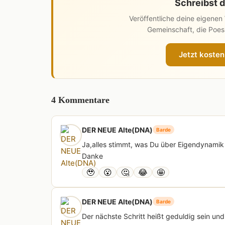
Schreibst d
Veröffentliche deine eigene
Gemeinschaft, die Poesi
Jetzt kosten
4 Kommentare
DER NEUE Alte(DNA)
Barde
Ja,alles stimmt, was Du über Eigendynamik
Danke
🥹
😮
🤔
😂
🤩
DER NEUE Alte(DNA)
Barde
Der nächste Schritt heißt geduldig sein und