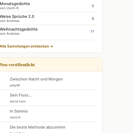
Monatsgedichte
5
von Uschi R.
Weise Sprüche 2.0
8
von Andreas
Weihnachtsgedichte
11
von Andreas
Alle Sammlungen entdecken →
Neu veröffentlicht
Zwischen Nacht und Morgen
pally66
Sein Fluss...
bernd tunn
In Somnio
Uschi R.
Die beste Methode abzunehm