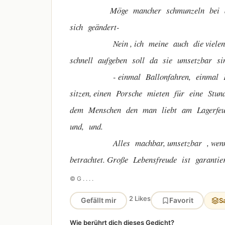
Möge mancher schmunzeln bei diesen 
sich geändert-
Nein , ich meine auch die vielen kle
schnell aufgeben soll da sie umsetzbar si
- einmal Ballonfahren, einmal Karuse
sitzen, einen Porsche mieten für eine Stu
dem Menschen den man liebt am Lagerfeuer 
und, und.
Alles machbar, umsetzbar , wenn man
betrachtet. Große Lebensfreude ist garant
© G . . . .
2 Likes
Gefällt mir
Favorit
S
Wie berührt dich dieses Gedicht?