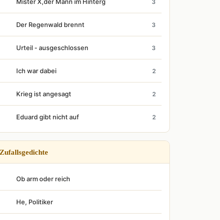
Mister X,der Mann im Hinterg
3
Der Regenwald brennt
3
Urteil - ausgeschlossen
3
Ich war dabei
2
Krieg ist angesagt
2
Eduard gibt nicht auf
2
Zufallsgedichte
Ob arm oder reich
He, Politiker