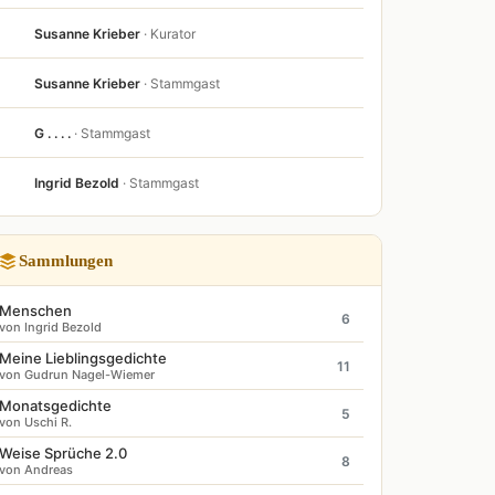
Susanne Krieber
· Kurator
Susanne Krieber
· Stammgast
G . . . .
· Stammgast
Ingrid Bezold
· Stammgast
Sammlungen
Menschen
6
von Ingrid Bezold
Meine Lieblingsgedichte
11
von Gudrun Nagel-Wiemer
Monatsgedichte
5
von Uschi R.
Weise Sprüche 2.0
8
von Andreas