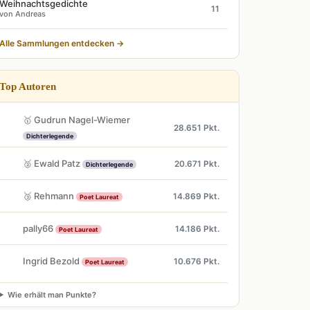
Weihnachtsgedichte
11
von Andreas
Alle Sammlungen entdecken →
Top Autoren
🥇 Gudrun Nagel-Wiemer
28.651 Pkt.
Dichterlegende
🥈 Ewald Patz
20.671 Pkt.
Dichterlegende
🥉 Rehmann
14.869 Pkt.
Poet Laureat
pally66
14.186 Pkt.
Poet Laureat
Ingrid Bezold
10.676 Pkt.
Poet Laureat
Wie erhält man Punkte?