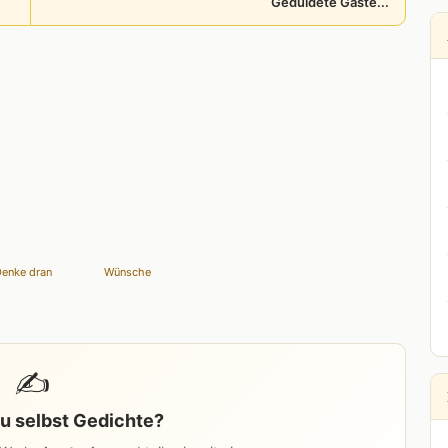
Geduldete Gäste...
enke dran
Wünsche
✍️
u selbst Gedichte?