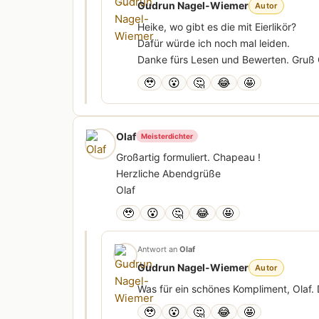
Gudrun Nagel-Wiemer
Autor
Heike, wo gibt es die mit Eierlikör?
Dafür würde ich noch mal leiden.
Danke fürs Lesen und Bewerten. Gruß
🥹
😮
🤔
😂
🤩
Olaf
Meisterdichter
Großartig formuliert. Chapeau !
Herzliche Abendgrüße
Olaf
🥹
😮
🤔
😂
🤩
Antwort an
Olaf
Gudrun Nagel-Wiemer
Autor
Was für ein schönes Kompliment, Olaf.
🥹
😮
🤔
😂
🤩