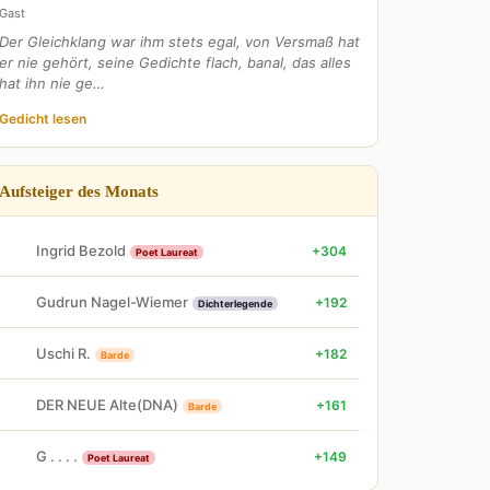
Gast
Der Gleichklang war ihm stets egal, von Versmaß hat
er nie gehört, seine Gedichte flach, banal, das alles
hat ihn nie ge…
Gedicht lesen
Aufsteiger des Monats
Ingrid Bezold
+304
Poet Laureat
Gudrun Nagel-Wiemer
+192
Dichterlegende
Uschi R.
+182
Barde
DER NEUE Alte(DNA)
+161
Barde
G . . . .
+149
Poet Laureat