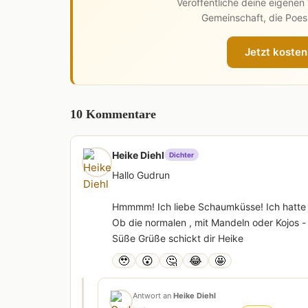
Veröffentliche deine eigene
Gemeinschaft, die Poesi
Jetzt kosten
10 Kommentare
Heike Diehl
Dichter
Hallo Gudrun
Hmmmm! Ich liebe Schaumküsse! Ich hatte ma
Ob die normalen , mit Mandeln oder Kojos - 
Süße Grüße schickt dir Heike
🥹
😮
🤔
😂
🤩
Antwort an
Heike Diehl