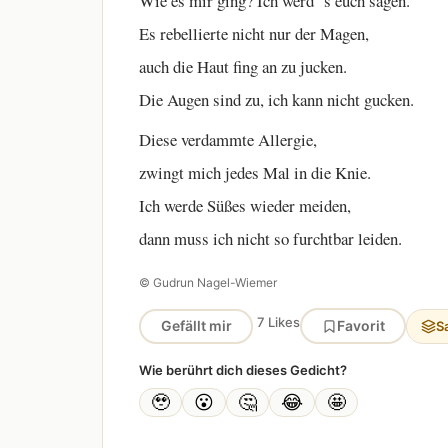
Wie es mir ging? Ich werd ´s euch sagen.
Es rebellierte nicht nur der Magen,
auch die Haut fing an zu jucken.
Die Augen sind zu, ich kann nicht gucken.
Diese verdammte Allergie,
zwingt mich jedes Mal in die Knie.
Ich werde Süßes wieder meiden,
dann muss ich nicht so furchtbar leiden.
© Gudrun Nagel-Wiemer
7 Likes
Gefällt mir
Favorit
S
Wie berührt dich dieses Gedicht?
🥹
😮
🤔
😂
🤩