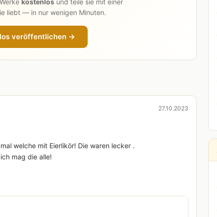
n Werke
kostenlos
und teile sie mit einer
e liebt — in nur wenigen Minuten.
los veröffentlichen →
27.10.2023
l welche mit Eierlikör! Die waren lecker .
ich mag die alle!